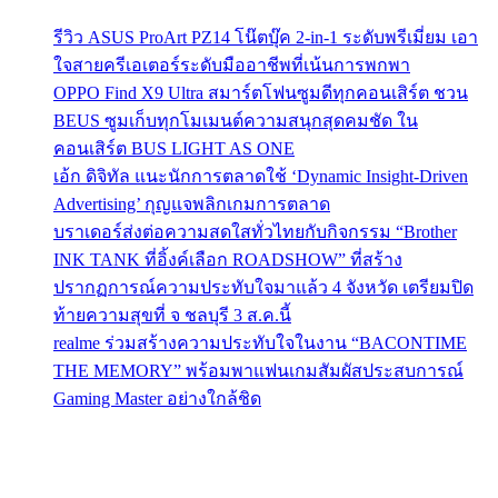
รีวิว ASUS ProArt PZ14 โน๊ตบุ๊ค 2-in-1 ระดับพรีเมี่ยม เอา
ใจสายครีเอเตอร์ระดับมืออาชีพที่เน้นการพกพา
OPPO Find X9 Ultra สมาร์ตโฟนซูมดีทุกคอนเสิร์ต ชวน
BEUS ซูมเก็บทุกโมเมนต์ความสนุกสุดคมชัด ใน
คอนเสิร์ต BUS LIGHT AS ONE
เอ้ก ดิจิทัล แนะนักการตลาดใช้ ‘Dynamic Insight-Driven
Advertising’ กุญแจพลิกเกมการตลาด
บราเดอร์ส่งต่อความสดใสทั่วไทยกับกิจกรรม “Brother
INK TANK ที่อิ้งค์เลือก ROADSHOW” ที่สร้าง
ปรากฏการณ์ความประทับใจมาแล้ว 4 จังหวัด เตรียมปิด
ท้ายความสุขที่ จ ชลบุรี 3 ส.ค.นี้
realme ร่วมสร้างความประทับใจในงาน “BACONTIME
THE MEMORY” พร้อมพาแฟนเกมสัมผัสประสบการณ์
Gaming Master อย่างใกล้ชิด