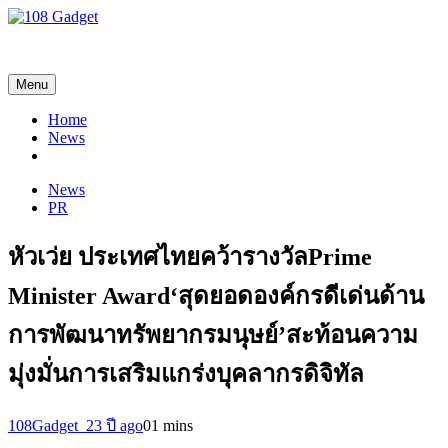
108 Gadget
รวบรวมเรื่องราว Gadget IT ,Laptop, Smartphone , ยานยนต์
Menu
Home
News
News
PR
หัวเว่ย ประเทศไทยคว้ารางวัลPrime
Minister Award‘สุดยอดองค์กรดีเด่นด้าน
การพัฒนาทรัพยากรมนุษย์’สะท้อนความ
มุ่งมั่นการเสริมแกร่งบุคลากรดิจิทัล
108Gadget_2
3 ปี ago
0
1 mins