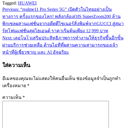
Tagged:
HUAWEI
Previous:
“realme11 Pro Series 5G” เปิดตัวในไทยอย่างเป็น
แนะแนว
ทางการ ครั้งแรกของโลก! พลังกล้องOIS SuperZoom200 ล้าน
เรื่อง
พิกเซลผสานแฟชั่นจากอดีตดีไซเนอร์สิ่งพิมพ์จากGUCCI สู่สมา
ร์ทโฟนแฟชั่นสุดไฮเอนด์ ราคาเริ่มต้นเพียง 12,999 บาท
Next:
เลอโนโวเสริมประสิทธิภาพการทำงานให้ธุรกิจขึ้นอีกขั้น
ผ่านบริการช่วยเหลือ ด้านไอทีที่ผสานความสามารถของเจ้า
หน้าที่ผู้เชี่ยวชาญ และ AI อัจฉริยะ
ใส่ความเห็น
อีเมลของคุณจะไม่แสดงให้คนอื่นเห็น
ช่องข้อมูลจำเป็นถูกทำ
เครื่องหมาย
*
ความเห็น
*