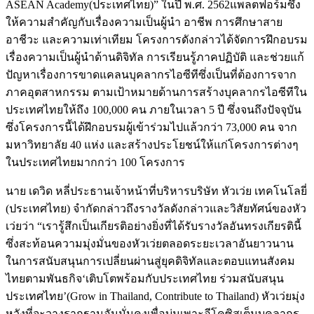
ASEAN Academy(ประเทศไทย)” ในปี พ.ศ. 2562แพลตฟอร์มซึ่ง
ให้ความสำคัญกับเรื่องความเป็นผู้นำ อาชีพ การศึกษาสาย
อาชีวะ และความเท่าเทียม โครงการดังกล่าวได้จัดการฝึกอบรม
เรื่องความเป็นผู้นำด้านดิจิทัล การเรียนรู้ภาคปฏิบัติ และช่วยแก้
ปัญหาเรื่องการขาดแคลนบุคลากรไอซีทีซึ่งเป็นที่ต้องการจาก
ภาคอุตสาหกรรม ตามเป้าหมายด้านการสร้างบุคลากรไอซีทีใน
ประเทศไทยให้ถึง 100,000 คน ภายในเวลา 5 ปี ซึ่งจนถึงปัจจุบัน
ซึ่งโครงการนี้ได้ฝึกอบรมผู้เข้าร่วมไปแล้วกว่า 73,000 คน จาก
มหาวิทยาลัย 40 แห่ง และสร้างประโยชน์ให้แก่โครงการต่างๆ
ในประเทศไทยมากกว่า 100 โครงการ
นาย เดวิด หลี่ประธานเจ้าหน้าที่บริหารบริษัท หัวเว่ย เทคโนโลยี่
(ประเทศไทย) จำกัดกล่าวถึงรางวัลดังกล่าวและวิสัยทัศน์ของหัว
เว่ยว่า “เรารู้สึกเป็นเกียรติอย่างยิ่งที่ได้รับรางวัลอันทรงเกียรตินี้
ซึ่งสะท้อนความมุ่งมั่นของหัวเว่ยตลอดระยะเวลาอันยาวนาน
ในการสนับสนุนการเปลี่ยนผ่านสู่ยุคดิจิทัลและตอบแทนสังคม
ไทยตามพันธกิจ‘เติบโตพร้อมกับประเทศไทย ร่วมสนับสนุน
ประเทศไทย’(Grow in Thailand, Contribute to Thailand) หัวเว่ยมุ่ง
หวังที่จะวางรากฐานอันมั่นคงเพื่อบ่มเพาะอีโคซิสเต็มบุคลากร