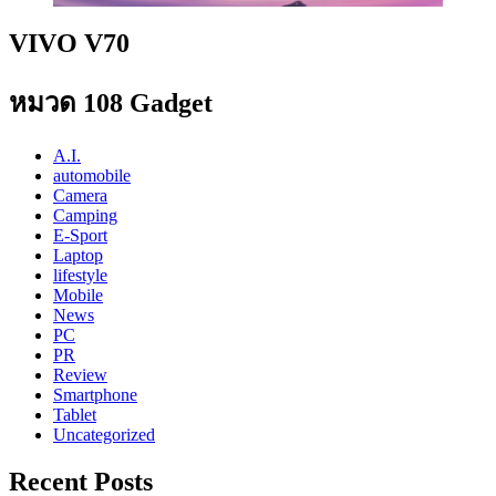
VIVO V70
หมวด 108 Gadget
A.I.
automobile
Camera
Camping
E-Sport
Laptop
lifestyle
Mobile
News
PC
PR
Review
Smartphone
Tablet
Uncategorized
Recent Posts