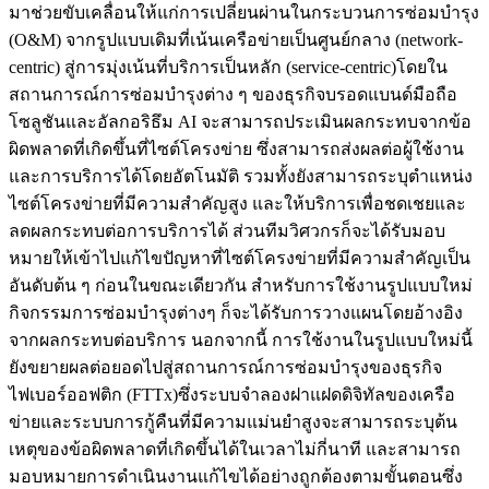
มาช่วยขับเคลื่อนให้แก่การเปลี่ยนผ่านในกระบวนการซ่อมบำรุง
(O&M) จากรูปแบบเดิมที่เน้นเครือข่ายเป็นศูนย์กลาง (network-
centric) สู่การมุ่งเน้นที่บริการเป็นหลัก (service-centric)โดยใน
สถานการณ์การซ่อมบำรุงต่าง ๆ ของธุรกิจบรอดแบนด์มือถือ
โซลูชันและอัลกอริธึม AI จะสามารถประเมินผลกระทบจากข้อ
ผิดพลาดที่เกิดขึ้นที่ไซต์โครงข่าย ซึ่งสามารถส่งผลต่อผู้ใช้งาน
และการบริการได้โดยอัตโนมัติ รวมทั้งยังสามารถระบุตำแหน่ง
ไซต์โครงข่ายที่มีความสำคัญสูง และให้บริการเพื่อชดเชยและ
ลดผลกระทบต่อการบริการได้ ส่วนทีมวิศวกรก็จะได้รับมอบ
หมายให้เข้าไปแก้ไขปัญหาที่ไซต์โครงข่ายที่มีความสำคัญเป็น
อันดับต้น ๆ ก่อนในขณะเดียวกัน สำหรับการใช้งานรูปแบบใหม่
กิจกรรมการซ่อมบำรุงต่างๆ ก็จะได้รับการวางแผนโดยอ้างอิง
จากผลกระทบต่อบริการ นอกจากนี้ การใช้งานในรูปแบบใหม่นี้
ยังขยายผลต่อยอดไปสู่สถานการณ์การซ่อมบำรุงของธุรกิจ
ไฟเบอร์ออฟติก (FTTx)ซึ่งระบบจำลองฝาแฝดดิจิทัลของเครือ
ข่ายและระบบการกู้คืนที่มีความแม่นยำสูงจะสามารถระบุต้น
เหตุของข้อผิดพลาดที่เกิดขึ้นได้ในเวลาไม่กี่นาที และสามารถ
มอบหมายการดำเนินงานแก้ไขได้อย่างถูกต้องตามขั้นตอนซึ่ง