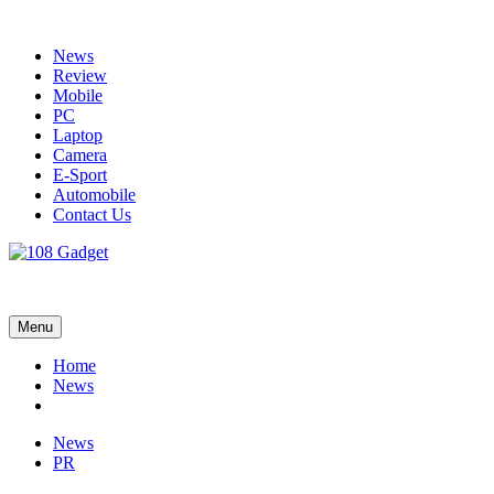
Skip
to
News
content
Review
Mobile
PC
Laptop
Camera
E-Sport
Automobile
Contact Us
108 Gadget
รวบรวมเรื่องราว Gadget IT ,Laptop, Smartphone , ยานยนต์
Menu
Home
News
News
PR