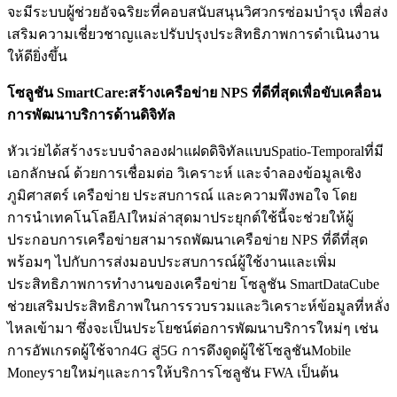
จะมีระบบผู้ช่วยอัจฉริยะที่คอบสนับสนุนวิศวกรซ่อมบำรุง เพื่อส่ง
เสริมความเชี่ยวชาญและปรับปรุงประสิทธิภาพการดำเนินงาน
ให้ดียิ่งขึ้น
โซลูชัน
SmartCare:
สร้างเครือข่าย
NPS
ที่ดีที่สุดเพื่อขับเคลื่อน
การพัฒนาบริการด้านดิจิทัล
หัวเว่ยได้สร้างระบบจำลองฝาแฝดดิจิทัลแบบSpatio-Temporalที่มี
เอกลักษณ์ ด้วยการเชื่อมต่อ วิเคราะห์ และจำลองข้อมูลเชิง
ภูมิศาสตร์ เครือข่าย ประสบการณ์ และความพึงพอใจ โดย
การนำเทคโนโลยีAIใหม่ล่าสุดมาประยุกต์ใช้นี้จะช่วยให้ผู้
ประกอบการเครือข่ายสามารถพัฒนาเครือข่าย NPS ที่ดีที่สุด
พร้อมๆ ไปกับการส่งมอบประสบการณ์ผู้ใช้งานและเพิ่ม
ประสิทธิภาพการทำงานของเครือข่าย โซลูชัน SmartDataCube
ช่วยเสริมประสิทธิภาพในการรวบรวมและวิเคราะห์ข้อมูลที่หลั่ง
ไหลเข้ามา ซึ่งจะเป็นประโยชน์ต่อการพัฒนาบริการใหม่ๆ เช่น
การอัพเกรดผู้ใช้จาก4G สู่5G การดึงดูดผู้ใช้โซลูชันMobile
Moneyรายใหม่ๆและการให้บริการโซลูชัน FWA เป็นต้น