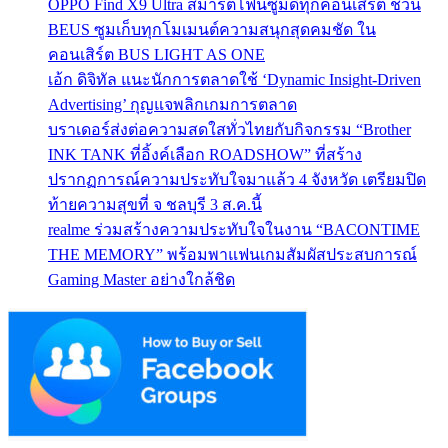
OPPO Find X9 Ultra สมาร์ตโฟนซูมดีทุกคอนเสิร์ต ชวน
BEUS ซูมเก็บทุกโมเมนต์ความสนุกสุดคมชัด ใน
คอนเสิร์ต BUS LIGHT AS ONE
เอ้ก ดิจิทัล แนะนักการตลาดใช้ ‘Dynamic Insight-Driven
Advertising’ กุญแจพลิกเกมการตลาด
บราเดอร์ส่งต่อความสดใสทั่วไทยกับกิจกรรม “Brother
INK TANK ที่อิ้งค์เลือก ROADSHOW” ที่สร้าง
ปรากฏการณ์ความประทับใจมาแล้ว 4 จังหวัด เตรียมปิด
ท้ายความสุขที่ จ ชลบุรี 3 ส.ค.นี้
realme ร่วมสร้างความประทับใจในงาน “BACONTIME
THE MEMORY” พร้อมพาแฟนเกมสัมผัสประสบการณ์
Gaming Master อย่างใกล้ชิด