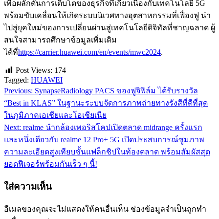
เพื่อผลักดันการเติบโตของธุรกิจที่เกี่ยวเนื่องกับเทคโนโลยี 5G
พร้อมขับเคลื่อนให้เกิดระบบนิเวศทางอุตสาหกรรมที่เฟื่องฟู นำ
ไปสู่ยุคใหม่ของการเปลี่ยนผ่านสู่เทคโนโลยีดิจิทัลที่ชาญฉลาด ผู้
สนใจสามารถศึกษาข้อมูลเพิ่มเติม
ได้ที่
https://carrier.huawei.com/en/events/mwc2024
.
Post Views:
174
Tagged:
HUAWEI
Previous:
SynapseRadiology PACS ของฟูจิฟิล์ม ได้รับรางวัล
แนะแนว
“Best in KLAS” ในฐานะระบบจัดการภาพถ่ายทางรังสีที่ดีที่สุด
เรื่อง
ในภูมิภาคเอเชียและโอเชียเนีย
Next:
realme นำกล้องเพอริสโคปเปิดตลาด midrange ครั้งแรก
และหนึ่งเดียวกับ realme 12 Pro+ 5G เปิดประสบการณ์ซูมภาพ
ความละเอียดสูงเทียบชั้นแฟล็กชิปในท้องตลาด พร้อมสัมผัสสุด
ยอดฟีเจอร์พร้อมกันเร็ว ๆ นี้!
ใส่ความเห็น
อีเมลของคุณจะไม่แสดงให้คนอื่นเห็น
ช่องข้อมูลจำเป็นถูกทำ