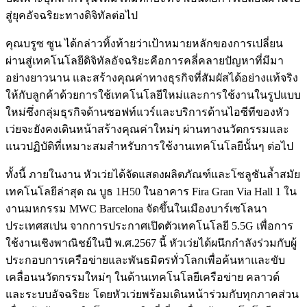
สู่ยุคอัจฉริยะทางดิจิทัลต่อไป
คุณบรูซ ซูน ได้กล่าวทิ้งท้ายว่าเป้าหมายหลักของการเปลี่ยน
ผ่านสู่เทคโนโลยีดิจิทัลอัจฉริยะคือการคลี่คลายปัญหาที่มีมา
อย่างยาวนาน และสร้างคุณค่าทางธุรกิจที่สัมผัสได้อย่างแท้จริง
ให้กับลูกค้าด้วยการใช้เทคโนโลยีใหม่และการใช้งานในรูปแบบ
ใหม่ซึ่งกลุ่มธุรกิจด้านซอฟท์แวร์และบริการด้านไอซีทีของหัว
เว่ยจะยังคงเดินหน้าสร้างคุณค่าใหม่ๆ ผ่านทางนวัตกรรมและ
แนวปฏิบัติที่เหมาะสมสำหรับการใช้งานเทคโนโลยีนั้นๆ ต่อไป
ทั้งนี้ ภายในงาน หัวเว่ยได้จัดแสดงผลิตภัณฑ์และโซลูชันล้ำสมัย
เทคโนโลยีล่าสุด ณ บูธ 1H50 ในอาคาร Fira Gran Via Hall 1 ใน
งานมหกรรม MWC Barcelona จัดขึ้นในเมืองบาร์เซโลนา
ประเทศสเปน จากการประกาศเปิดตัวเทคโนโลยี 5.5G เพื่อการ
ใช้งานเชิงพาณิชย์ในปี พ.ศ.2567 นี้ หัวเว่ยได้ผนึกกำลังร่วมกับผู้
ประกอบการเครือข่ายและพันธมิตรทั่วโลกเพื่อค้นหาและขับ
เคลื่อนนวัตกรรมใหม่ๆ ในด้านเทคโนโลยีเครือข่าย คลาวด์
และระบบอัจฉริยะ โดยหัวเว่ยพร้อมเดินหน้าร่วมกับทุกภาคส่วน