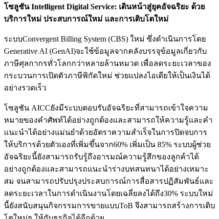
โซลูชัน
Intelligent Digital Service:
เดินหน้าสู่ยุคอัจฉริยะ ด้วย
บริการใหม่ ประสบการณ์ใหม่ และการเติบโตใหม่
ระบบConvergent Billing System (CBS) ใหม่ ซึ่งดำเนินการโดย
Generative AI (GenAI)จะใช้ข้อมูลจากคลังบรรจุข้อมูลเกี่ยวกับ
ภาษีศุลกากรทั่วโลกกว่าหลายล้านหมวด เพื่อลดระยะเวลาของ
กระบวนการเปิดตัวภาษีพิกัดใหม่ ช่วยแปลงไอเดียให้เป็นเงินได้
อย่างรวดเร็ว
โซลูชัน AICCยังมีระบบตอบรับอัจฉริยะที่สามารถเข้าใจความ
หมายของคำศัพท์ได้อย่างถูกต้องและสามารถให้ความรู้และคำ
แนะนำได้อย่างแม่นยำด้วยอัตราความสำเร็จในการปิดจบการ
ให้บริการด้วยตัวเองที่เพิ่มขึ้นจาก60% เพิ่มเป็น 85% ระบบผู้ช่วย
อัจฉริยะนี้ยังสามารถรับรู้ถึงอารมณ์ความรู้สึกของลูกค้าได้
อย่างถูกต้องและสามารถแนะนำร่างบทสนทนาได้อย่างเหมาะ
สม จนสามารถปรับปรุงประสบการณ์การสื่อสารปฏิสัมพันธ์และ
ลดระยะเวลาในการดำเนินงานโดยเฉลี่ยลงได้ถึง30% ระบบใหม่
นี้ยังสนับสนุนกิจกรรมการขายแบบToB จึงสามารถสร้างการเติบ
โตใหม่ๆ ให้กับธุรกิจได้อีกด้วย