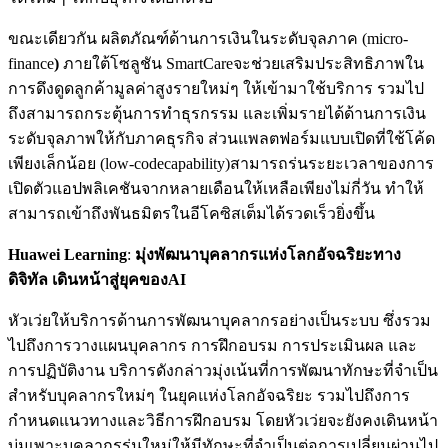
ขณะเดียวกัน ผลิตภัณฑ์ด้านการเงินในระดับจุลภาค (micro-
finance
)
ภายใต้โซลูชัน SmartCareจะช่วยเสริมประสิทธิภาพใน
การดึงดูดลูกค้ามูลค่าสูงรายใหม่ๆ ให้เข้ามาใช้บริการ รวมไป
ถึงสามารถกระตุ้นการทำธุรกรรม และเพิ่มรายได้ด้านการเงิน
ระดับจุลภาพให้กับภาคธุรกิจ ส่วนแพลตฟอร์มแบบเปิดที่ใช้โค้ด
เพียงเล็กน้อย (low-codecapability)สามารถร่นระยะเวลาของการ
เปิดตัวแอปพลิเคชันจากหลายเดือนให้เหลือเพียงไม่กี่วัน ทำให้
สามารถเข้าถึงพันธมิตรในอีโคซิสเต็มได้รวดเร็วยิ่งขึ้น
Huawei Learning
:
มุ่งพัฒนาบุคลากรแห่งโลกอัจฉริยะทาง
ดิจิทัล เดินหน้าสู่ยุคของ
AI
หัวเว่ยให้บริการด้านการพัฒนาบุคลากรอย่างเป็นระบบ ซึ่งรวม
ไปถึงการวางแผนบุคลากร การฝึกอบรม การประเมินผล และ
การปฏิบัติงาน บริการดังกล่าวมุ่งเน้นที่การพัฒนาทักษะที่จำเป็น
สำหรับบุคลากรใหม่ๆ ในยุคแห่งโลกอัจฉริยะ รวมไปถึงการ
กำหนดแนวทางและวิธีการฝึกอบรม โดยหัวเว่ยจะยังคงเดินหน้า
บ่มเพาะบุคลากรรุ่นใหม่ให้มีทักษะที่จำเป็นต่อการเปลี่ยนผ่านไป