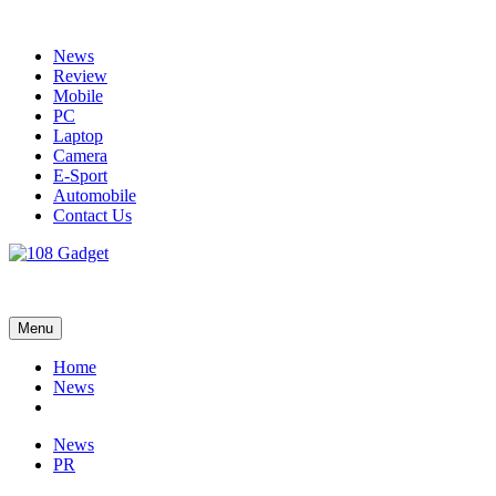
Skip
to
News
content
Review
Mobile
PC
Laptop
Camera
E-Sport
Automobile
Contact Us
108 Gadget
รวบรวมเรื่องราว Gadget IT ,Laptop, Smartphone , ยานยนต์
Menu
Home
News
News
PR