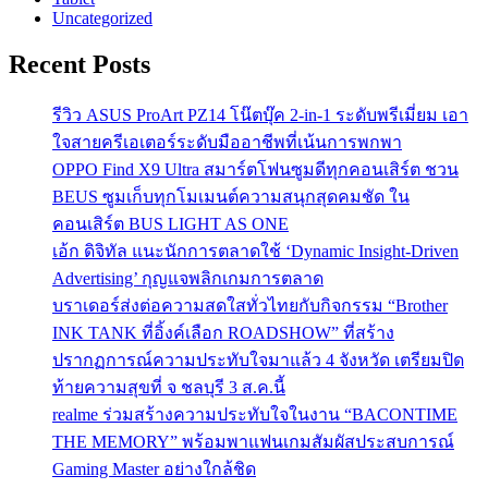
Uncategorized
Recent Posts
รีวิว ASUS ProArt PZ14 โน๊ตบุ๊ค 2-in-1 ระดับพรีเมี่ยม เอา
ใจสายครีเอเตอร์ระดับมืออาชีพที่เน้นการพกพา
OPPO Find X9 Ultra สมาร์ตโฟนซูมดีทุกคอนเสิร์ต ชวน
BEUS ซูมเก็บทุกโมเมนต์ความสนุกสุดคมชัด ใน
คอนเสิร์ต BUS LIGHT AS ONE
เอ้ก ดิจิทัล แนะนักการตลาดใช้ ‘Dynamic Insight-Driven
Advertising’ กุญแจพลิกเกมการตลาด
บราเดอร์ส่งต่อความสดใสทั่วไทยกับกิจกรรม “Brother
INK TANK ที่อิ้งค์เลือก ROADSHOW” ที่สร้าง
ปรากฏการณ์ความประทับใจมาแล้ว 4 จังหวัด เตรียมปิด
ท้ายความสุขที่ จ ชลบุรี 3 ส.ค.นี้
realme ร่วมสร้างความประทับใจในงาน “BACONTIME
THE MEMORY” พร้อมพาแฟนเกมสัมผัสประสบการณ์
Gaming Master อย่างใกล้ชิด