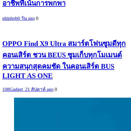
อาชีพที่เน้นการพกพา
phiphob
6 วัน ago
0
OPPO Find X9 Ultra สมาร์ตโฟนซูมดีทุก
คอนเสิร์ต ชวน BEUS ซูมเก็บทุกโมเมนต์
ความสนุกสุดคมชัด ในคอนเสิร์ต BUS
LIGHT AS ONE
108Gadget_2
1 สัปดาห์ ago
0