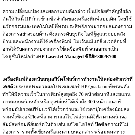
ความเปลี่ยนแปลงและผลกระทบดังกล่าว เป็นปัจจัยสำคัญที่ผลัก
ดันให้วันนี้ HP ก้าวข้ามขีดจำกัดของเครื่องพิมพ์แบบเดิม โดยใช้
นวัตกรรมและเทคโนโลยีที่ทรงประสิทธิภาพมาตอบสนองความ
ต้องการอย่างรอบด้าน ตั้งแต่ระดับธุรกิจ ไอทีผู้ดูแลระบบหลัง
บ้าน และพนักงานที่ใช้เครื่องพิมพ์ ไม่เว้นแม้แต่สิ่งแวดล้อมที่
อาจได้รับผลกระทบจากการใช้เครื่องพิมพ์ จนออกมาเป็น
โซลูชั่นใหม่อย่าง
HP LaserJet Managed
ซีรีส์
E800/E700
เครื่องพิมพ์ต้องสนับสนุนเวิร์คโฟลว์การทำงานให้คล่องตัวกว่าที่
เคย
ด้วยระบบประมวลผลโปรเซสเซอร์ HP Quad-coreที่ทรงพลัง
ทำให้มีความเร็วในการพิมพ์สูงสุดถึง 70 หน้าต่อนาทีและสแกน
ภาพแบบหน้าหลัง หรือ ดูเพล็กซ์ ได้เร็วถึง 300 หน้าต่อนาที
พร้อมอัปเกรดเฟิร์มแวร์ได้เร็วกว่าและใช้เวลาบู๊ตเครื่องน้อยลง
รวมทั้งฟีเจอร์Flowที่สามารถแก้ไขไฟล์งานดิจิทัล ผ่านหน้าจอ
สัมผัสพร้อมคีย์บอร์ดในตัว เช่น แก้ไข ไฮไลท์ ปิดข้อความที่ไม่
ต้องการ รวมทั้งเขียนหรือลงนามบนเอกสาร พร้อมหมดห่วง