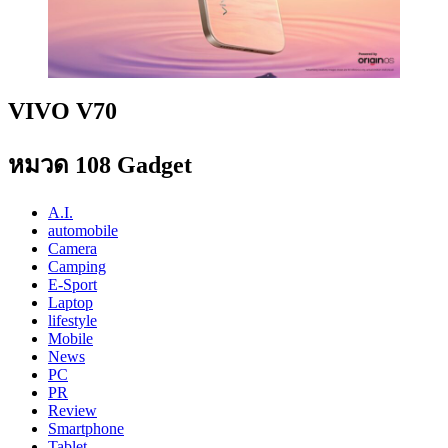
VIVO V70
หมวด 108 Gadget
A.I.
automobile
Camera
Camping
E-Sport
Laptop
lifestyle
Mobile
News
PC
PR
Review
Smartphone
Tablet