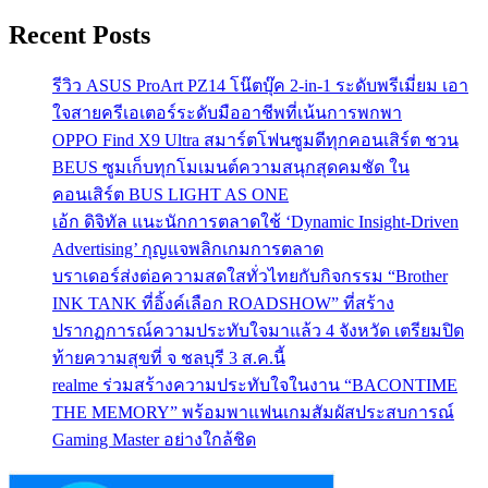
Recent Posts
รีวิว ASUS ProArt PZ14 โน๊ตบุ๊ค 2-in-1 ระดับพรีเมี่ยม เอา
ใจสายครีเอเตอร์ระดับมืออาชีพที่เน้นการพกพา
OPPO Find X9 Ultra สมาร์ตโฟนซูมดีทุกคอนเสิร์ต ชวน
BEUS ซูมเก็บทุกโมเมนต์ความสนุกสุดคมชัด ใน
คอนเสิร์ต BUS LIGHT AS ONE
เอ้ก ดิจิทัล แนะนักการตลาดใช้ ‘Dynamic Insight-Driven
Advertising’ กุญแจพลิกเกมการตลาด
บราเดอร์ส่งต่อความสดใสทั่วไทยกับกิจกรรม “Brother
INK TANK ที่อิ้งค์เลือก ROADSHOW” ที่สร้าง
ปรากฏการณ์ความประทับใจมาแล้ว 4 จังหวัด เตรียมปิด
ท้ายความสุขที่ จ ชลบุรี 3 ส.ค.นี้
realme ร่วมสร้างความประทับใจในงาน “BACONTIME
THE MEMORY” พร้อมพาแฟนเกมสัมผัสประสบการณ์
Gaming Master อย่างใกล้ชิด