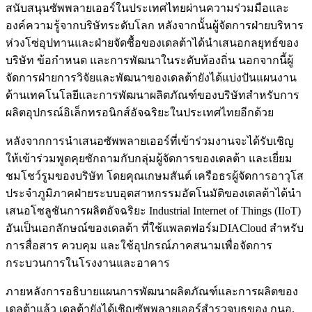
สนับสนุนซัพพลายเออร์ในประเทศไทยผ่านความร่วมมือและ
องค์ความรู้จากบริษัทระดับโลก หลังจากนั้นผู้จัดการฝ่ายบริหาร
ห่วงโซ่อุปทานและฝ่ายจัดซื้อของเดลต้าได้นำเสนอกลยุทธ์ของ
บริษัท ข้อกำหนด และการพัฒนาในระดับท้องถิ่น นอกจากนี้ผู้
จัดการฝ่ายการวิจัยและพัฒนาของเดลต้ายังได้แบ่งปันแผนงาน
ด้านเทคโนโลยีและการพัฒนาผลิตภัณฑ์ของบริษัทสำหรับการ
ผลิตอุปกรณ์อิเล็กทรอนิกส์อัจฉริยะในประเทศไทยอีกด้วย
หลังจากการนำเสนอซัพพลายเออร์ที่เข้าร่วมงานจะได้รับเชิญ
ให้เข้าร่วมพูดคุยซักถามกับกลุ่มผู้จัดการของเดลต้า และเยี่ยม
ชมโชว์รูมของบริษัท โดยคุณเกษมสันต์ เครือธรผู้จัดการอาวุโส
ประจำภูมิภาคฝ่ายระบบอุตสาหกรรมอัตโนมัติของเดลต้าได้นำ
เสนอโซลูชันการผลิตอัจฉริยะ Industrial Internet of Things (IIoT)
อันเป็นเอกลักษณ์ของเดลต้า ที่ใช้แพลตฟอร์มDIACloud สำหรับ
การสื่อสาร ควบคุม และใช้อุปกรณ์ภาคสนามเพื่อจัดการ
กระบวนการในโรงงานและอาคาร
ภายหลังการอธิบายแผนการพัฒนาผลิตภัณฑ์และการผลิตของ
เดลต้าแล้ว เดลต้ายังได้เชิญซัพพลายเออร์สำรวจบูธของ กนอ.