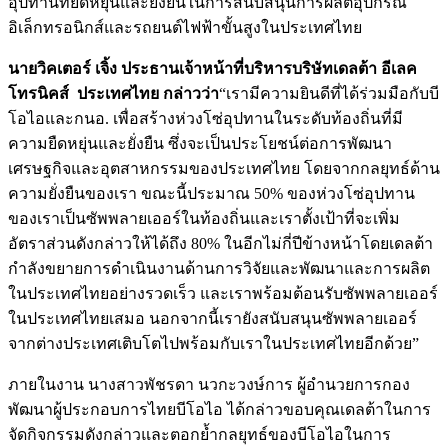
อุปทานที่ยืดหยุ่นและยั่งยืนในการสนับสนุนการผลิตอุปกรณ์
อิเล็กทรอนิกส์และรถยนต์ไฟฟ้าขั้นสูงในประเทศไทย
นายวิคเตอร์ เจิ้ง ประธานเจ้าหน้าที่บริหารบริษัทเดลต้า อีเลค
โทรนิคส์
ประเทศไทย กล่าวว่า
“เรามีความยินดีที่ได้ร่วมมือกับบี
โอไอและกนอ. เพื่อสร้างห่วงโซ่อุปทานในระดับท้องถิ่นที่มี
ความยืดหยุ่นและยั่งยืน ซึ่งจะเป็นประโยชน์ต่อการพัฒนา
เศรษฐกิจและอุตสาหกรรมของประเทศไทย โดยจากกลยุทธ์ด้าน
ความยั่งยืนของเรา ขณะนี้ประมาณ 50% ของห่วงโซ่อุปทาน
ของเราเป็นซัพพลายเออร์ในท้องถิ่นและเราตั้งเป้าที่จะเพิ่ม
อัตราส่วนดังกล่าวให้ได้ถึง 80% ในอีกไม่กี่ปีข้างหน้าโดยเดลต้า
กำลังขยายการดำเนินงานด้านการวิจัยและพัฒนาและการผลิต
ในประเทศไทยอย่างรวดเร็ว และเราพร้อมต้อนรับซัพพลายเออร์
ในประเทศไทยเสมอ นอกจากนี้เรายังสนับสนุนซัพพลายเออร์
จากต่างประเทศเติบโตไปพร้อมกับเราในประเทศไทยอีกด้วย”
ภายในงาน นางสาวพัชรดา นวกะวงษ์การ ผู้อำนวยการกอง
พัฒนาผู้ประกอบการไทยบีโอไอ ได้กล่าวขอบคุณเดลต้าในการ
จัดกิจกรรมดังกล่าวและตอกย้ำกลยุทธ์ของบีโอไอในการ