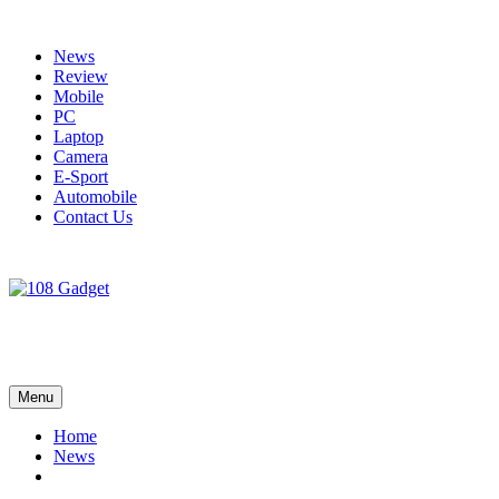
Skip
to
News
content
Review
Mobile
PC
Laptop
Camera
E-Sport
Automobile
Contact Us
108 Gadget
รวบรวมเรื่องราว Gadget IT ,Laptop, Smartphone , ยานยนต์
Menu
Home
News