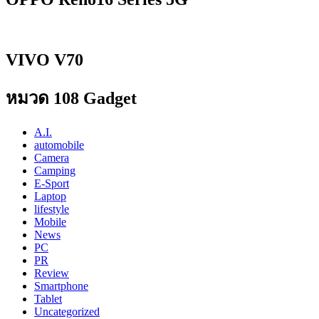
VIVO V70
หมวด 108 Gadget
A.I.
automobile
Camera
Camping
E-Sport
Laptop
lifestyle
Mobile
News
PC
PR
Review
Smartphone
Tablet
Uncategorized