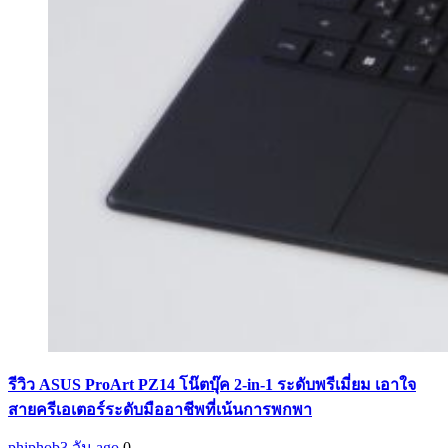
รีวิว ASUS ProArt PZ14 โน๊ตบุ๊ค 2-in-1 ระดับพรีเมี่ยม เอาใจ
สายครีเอเตอร์ระดับมืออาชีพที่เน้นการพกพา
phiphob
3 วัน ago
0