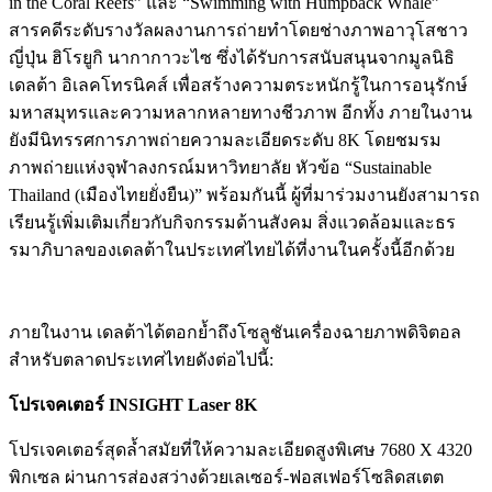
in the Coral Reefs” และ “Swimming with Humpback Whale”
สารคดีระดับรางวัลผลงานการถ่ายทำโดยช่างภาพอาวุโสชาว
ญี่ปุ่น ฮิโรยูกิ นากากาวะไซ ซึ่งได้รับการสนับสนุนจากมูลนิธิ
เดลต้า อิเลคโทรนิคส์ เพื่อสร้างความตระหนักรู้ในการอนุรักษ์
มหาสมุทรและความหลากหลายทางชีวภาพ อีกทั้ง ภายในงาน
ยังมีนิทรรศการภาพถ่ายความละเอียดระดับ 8K โดยชมรม
ภาพถ่ายแห่งจุฬาลงกรณ์มหาวิทยาลัย หัวข้อ “Sustainable
Thailand (เมืองไทยยั่งยืน)” พร้อมกันนี้ ผู้ที่มาร่วมงานยังสามารถ
เรียนรู้เพิ่มเติมเกี่ยวกับกิจกรรมด้านสังคม สิ่งแวดล้อมและธร
รมาภิบาลของเดลต้าในประเทศไทยได้ที่งานในครั้งนี้อีกด้วย
ภายในงาน เดลต้าได้ตอกย้ำถึงโซลูชันเครื่องฉายภาพดิจิตอล
สำหรับตลาดประเทศไทยดังต่อไปนี้:
โปรเจคเตอร์
INSIGHT Laser 8K
โปรเจคเตอร์สุดล้ำสมัยที่ให้ความละเอียดสูงพิเศษ 7680 X 4320
พิกเซล ผ่านการส่องสว่างด้วยเลเซอร์-ฟอสเฟอร์โซลิดสเตต