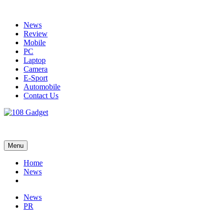
Skip
to
News
content
Review
Mobile
PC
Laptop
Camera
E-Sport
Automobile
Contact Us
108 Gadget
รวบรวมเรื่องราว Gadget IT ,Laptop, Smartphone , ยานยนต์
Menu
Home
News
News
PR