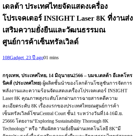
เดลต้า ประเทศไทยจัดแสดงเครื่อง
โปรเจคเตอร์ INSIGHT Laser 8K ที่งานส่ง
เสริมความยั่งยืนและวัฒนธรรมณ
ศูนย์การค้าเซ็นทรัลเวิลด์
108Gadget_2
3 ปี ago
0
1 mins
กรุงเทพ
,
ประเทศไทย
,
14 มิถุนายน
2566 –
บมจ
.
เดลต้า อีเลคโทร
นิคส์
(
ประเทศไทย
)
ผู้ผลิตชั้นนำของโลกด้านโซลูชันการจัดการ
พลังงานและความร้อนจัดแสดงเครื่องโปรเจคเตอร์ INSIGHT
Laser 8K คุณภาพสูงระดับโลกผ่านการฉายสารคดีความ
ละเอียดระดับ 8K เรื่องแรกของประเทศไทยณศูนย์การค้า
เซ็นทรัลเวิลด์โซนCentral Court ชั้น1 ระหว่างวันที่14-16มิ.ย.
25666 โดยงาน“Exploring Sustainability Thorough 8K
Technology” หรือ “สัมผัสความยั่งยืนผ่านเทคโนโลยี 8K”มี