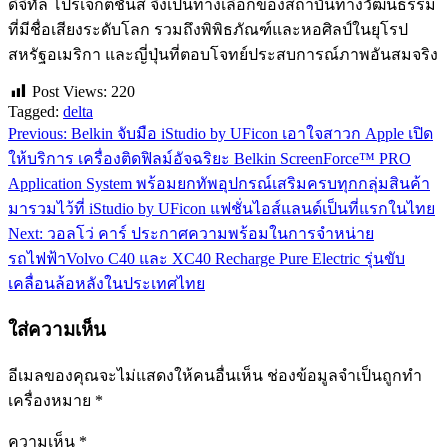
ดิจิทัล โปรเจกต์ชันส์ จึงเป็นทางเลือกของสถาบันทางวัฒนธรรม
ที่มีชื่อเสียงระดับโลก รวมถึงพิพิธภัณฑ์และหอศิลป์ในยุโรป
สหรัฐอเมริกา และญี่ปุ่นที่ตอบโจทย์ประสบการณ์ภาพอันสมจริง
Post Views:
220
Tagged:
delta
Previous:
Belkin จับมือ iStudio by UFicon เอาใจสาวก Apple เปิด
แนะแนว
ให้บริการ เครื่องติดฟิลม์อัจฉริยะ Belkin ScreenForce™ PRO
เรื่อง
Application System พร้อมยกทัพอุปกรณ์เสริมครบทุกกลุ่มสินค้า
มารวมไว้ที่ iStudio by UFicon แฟชั่นไอส์แลนด์เป็นที่แรกในไทย
Next:
วอลโว่ คาร์ ประกาศความพร้อมในการจำหน่าย
รถไฟฟ้าVolvo C40 และ XC40 Recharge Pure Electric รุ่นขับ
เคลื่อนล้อหลังในประเทศไทย
ใส่ความเห็น
อีเมลของคุณจะไม่แสดงให้คนอื่นเห็น
ช่องข้อมูลจำเป็นถูกทำ
เครื่องหมาย
*
ความเห็น
*