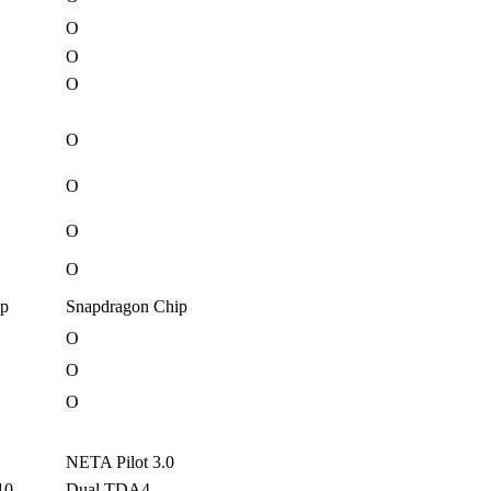
O
O
O
O
O
O
O
ip
Snapdragon Chip
O
O
O
NETA Pilot 3.0
10
Dual TDA4