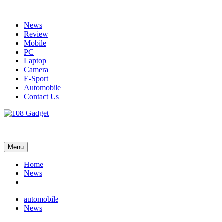
Skip
to
News
content
Review
Mobile
PC
Laptop
Camera
E-Sport
Automobile
Contact Us
108 Gadget
รวบรวมเรื่องราว Gadget IT ,Laptop, Smartphone , ยานยนต์
Menu
Home
News
automobile
News