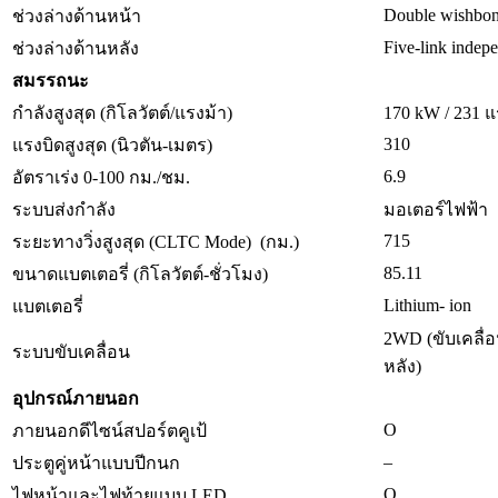
Double wishbon
ช่วงล่างด้านหน้า
Five-link indep
ช่วงล่างด้านหลัง
สมรรถนะ
กำลังสูงสุด (กิโลวัตต์/แรงม้า)
170 kW / 231 แ
310
แรงบิดสูงสุด (นิวตัน-เมตร)
6.9
อัตราเร่ง 0-100 กม./ชม.
ระบบส่งกำลัง
มอเตอร์ไฟฟ้า 
715
ระยะทางวิ่งสูงสุด (CLTC Mode) (กม.)
85.11
ขนาดแบตเตอรี่ (กิโลวัตต์-ชั่วโมง)
Lithium- ion
แบตเตอรี่
2WD (ขับเคลื่อ
ระบบขับเคลื่อน
หลัง)
อุปกรณ์ภายนอก
O
ภายนอกดีไซน์สปอร์ตคูเป้
–
ประตูคู่หน้าแบบปีกนก
O
ไฟหน้าและไฟท้ายแบบ LED