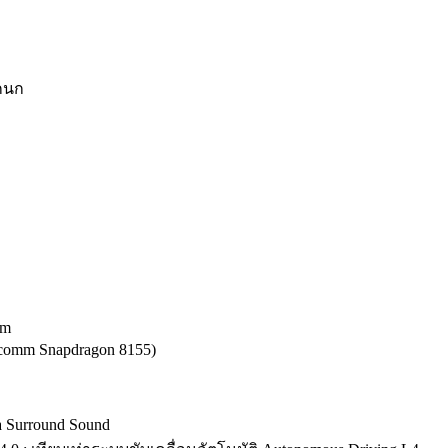
ีกนก
em
lcomm Snapdragon 8155)
 Surround Sound