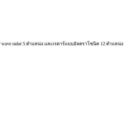
r wave radar 5 ตำแหน่ง และเรดาร์แบบอัลตราโซนิค 12 ตำแหน่ง