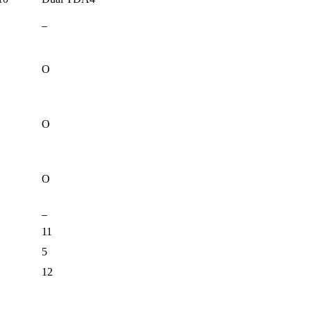
–
O
O
O
–
11
5
12