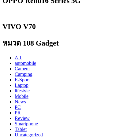
OPPO Reno16 Series 5G
VIVO V70
หมวด 108 Gadget
A.I.
automobile
Camera
Camping
E-Sport
Laptop
lifestyle
Mobile
News
PC
PR
Review
Smartphone
Tablet
Uncategorized