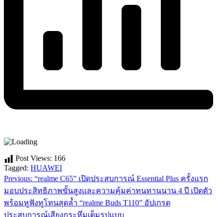
Post Views:
166
Tagged:
HUAWEI
Previous:
“realme C65” เปิดประสบการณ์ Essential Plus ครั้งแรก
แนะแนว
มอบประสิทธิภาพขั้นสูงและความคุ้มค่าทนทานนาน 4 ปี เปิดตัว
เรื่อง
พร้อมหูฟังทูโทนสุดล้ำ “realme Buds T110” อัปเกรด
ประสบการณ์เสียงกระหึ่มเต็มรูปแบบ