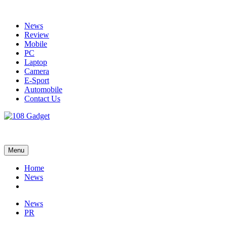
Skip
to
News
content
Review
Mobile
PC
Laptop
Camera
E-Sport
Automobile
Contact Us
108 Gadget
รวบรวมเรื่องราว Gadget IT ,Laptop, Smartphone , ยานยนต์
Menu
Home
News
News
PR