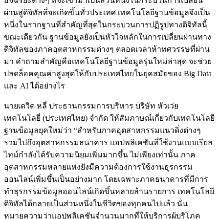
อัจฉริยะต่างๆ ที่จะเข้ามาเป็นส่วนหนึ่งในกระบวนการเปลี่ยน
ผ่านสู่ดิจิทัลที่จะเกิดขึ้นทั่วประเทศ เทคโนโลยีฐานข้อมูลจึงเป็น
หนึ่งในรากฐานที่สำคัญที่สุดในกระบวนการปฏิรูปทางดิจิทัลนี้
ขณะเดียวกัน ฐานข้อมูลยังเป็นหัวใจหลักในการเปลี่ยนผ่านทาง
ดิจิทัลของภาคอุตสาหกรรมต่างๆ ตลอดเวลาห้าทศวรรษที่ผ่าน
มา คำถามสำคัญคือเทคโนโลยีฐานข้อมูลรุ่นใหม่ล่าสุด จะช่วย
ปลดล็อคคุณค่าสูงสุดให้กับประเทศไทยในยุคสมัยของ Big Data
และ AI ได้อย่างไร
นายเดวิด หลี่ ประธานกรรมการบริหาร บริษัท หัวเว่ย
เทคโนโลยี่ (ประเทศไทย) จำกัด ให้สัมภาษณ์เกี่ยวกับเทคโนโลยี
ฐานข้อมูลยุคใหม่ว่า “สำหรับภาคอุตสาหกรรมแนวดิ่งต่างๆ
รวมไปถึงอุตสาหกรรมธนาคาร แอปพลิเคชันที่ใช้งานแบบเรียล
ไทม์กำลังได้รับความนิยมเพิ่มมากขึ้น ไม่เพียงเท่านั้น ภาค
อุตสาหกรรมหลายแห่งยังมีความต้องการใช้งานธุรกรรม
ออนไลน์เพิ่มขึ้นเป็นอย่างมาก โดยเฉพาะภาคธนาคารที่มีการ
ทำธุรกรรมข้อมูลออนไลน์เกิดขึ้นหลายล้านรายการ เทคโนโลยี
ดิจิทัลได้กลายเป็นส่วนหนึ่งในชีวิตของทุกคนไปแล้ว นั่น
หมายความว่าแอปพลิเคชันจำนวนมากที่ให้บริการผู้บริโภค