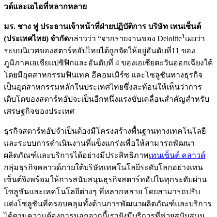
วด์และเอไอที่หลากหลาย
มร. ชาง ฟู ประธานเจ้าหน้าที่ฝ่ายปฏิบัติการ บริษัท เทนเซ็นต์
1
(ประเทศไทย) จํากัด
กล่าวว่า “จากรายงานของ Deloitte
เผยว่า
ระบบนิเวศของสตาร์ทอัปไทยได้ถูกจัดให้อยู่อันดับที่11 ของ
ภูมิภาคเอเชียแปซิฟิกและอันดับที่ 4 ของเอเชียตะวันออกเฉียงใต้
โดยมีอุตสาหกรรมฟินเทค อีคอมเมิร์ซ และโซลูชันทางธุรกิจ
เป็นอุตสาหกรรมหลักในประเทศไทยซึ่งสะท้อนให้เห็นว่าการ
เติบโตของสตาร์ทอัปจะเป็นอีกหนึ่งแรงขับเคลื่อนสำคัญสำหรับ
เศรษฐกิจของประเทศ
ธุรกิจสตาร์ทอัปจำเป็นต้องมีโครงสร้างพื้นฐานทางเทคโนโลยี
และระบบการดำเนินงานที่แข็งแกร่งเพื่อให้สามารถพัฒนา
ผลิตภัณฑ์และบริการได้อย่างมีประสิทธิภาพ
เทนเซ็นต์ คลาวด์
กลุ่มธุรกิจคลาวด์ภายใต้บริษัทเทคโนโลยีระดับโลกอย่างเทน
เซ็นต์จึงพร้อมให้การสนับสนุนธุรกิจสตาร์ทอัปในทุกระดับผ่าน
โซลูชันและเทคโนโลยีต่างๆ ที่หลากหลาย โดยสามารถปรับ
แต่งโซลูชันที่ครอบคลุมทั้งด้านการพัฒนาผลิตภัณฑ์และบริการ
ได้ตามความต้องการนอกจากนี้เรายังมีบริการที่ช่วยสนับสนุน