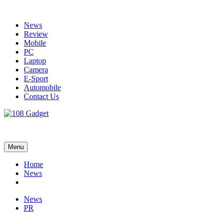
Skip
to
News
content
Review
Mobile
PC
Laptop
Camera
E-Sport
Automobile
Contact Us
108 Gadget
รวบรวมเรื่องราว Gadget IT ,Laptop, Smartphone , ยานยนต์
Menu
Home
News
News
PR