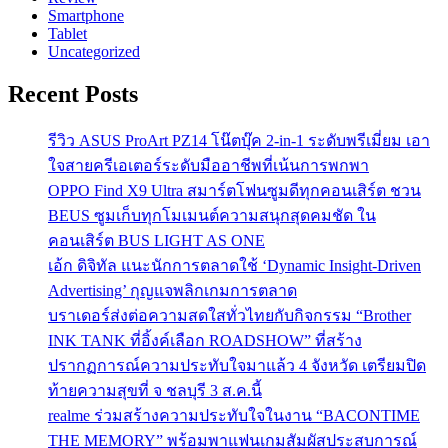
Smartphone
Tablet
Uncategorized
Recent Posts
รีวิว ASUS ProArt PZ14 โน๊ตบุ๊ค 2-in-1 ระดับพรีเมี่ยม เอา
ใจสายครีเอเตอร์ระดับมืออาชีพที่เน้นการพกพา
OPPO Find X9 Ultra สมาร์ตโฟนซูมดีทุกคอนเสิร์ต ชวน
BEUS ซูมเก็บทุกโมเมนต์ความสนุกสุดคมชัด ใน
คอนเสิร์ต BUS LIGHT AS ONE
เอ้ก ดิจิทัล แนะนักการตลาดใช้ ‘Dynamic Insight-Driven
Advertising’ กุญแจพลิกเกมการตลาด
บราเดอร์ส่งต่อความสดใสทั่วไทยกับกิจกรรม “Brother
INK TANK ที่อิ้งค์เลือก ROADSHOW” ที่สร้าง
ปรากฏการณ์ความประทับใจมาแล้ว 4 จังหวัด เตรียมปิด
ท้ายความสุขที่ จ ชลบุรี 3 ส.ค.นี้
realme ร่วมสร้างความประทับใจในงาน “BACONTIME
THE MEMORY” พร้อมพาแฟนเกมสัมผัสประสบการณ์