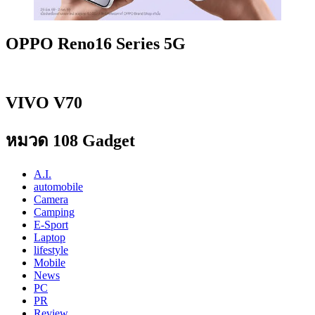
OPPO Reno16 Series 5G
VIVO V70
หมวด 108 Gadget
A.I.
automobile
Camera
Camping
E-Sport
Laptop
lifestyle
Mobile
News
PC
PR
Review