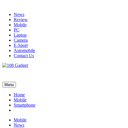
Skip
to
News
content
Review
Mobile
PC
Laptop
Camera
E-Sport
Automobile
Contact Us
108 Gadget
รวบรวมเรื่องราว Gadget IT ,Laptop, Smartphone , ยานยนต์
Menu
Home
Mobile
Smartphone
Mobile
News