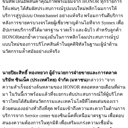
ขนทัพไลน์อัพสินค้าคุณภาพพรีเมียมจาก HONOR ทุกรายการ
ให้แฟนๆ ได้สัมผัสประสบการณ์รูปแบบใหม่พลิกโฉมการให้
บริการสู่รูปแบบ Omnichannel อย่างแท้จริง พร้อมการันตีบริการ
หลังการขายครบวงจรโดยผู้เชี่ยวชาญด้านไอทีจาก Synnex เพื่อ
อัปเกรดบริการที่ได้มาตรฐาน รวดเร็ว และฉับไว สำหรับลูกค้า
HONORตอกย้ำความมุ่งมั่นในการพลิกโฉมประสบการณ์รูป
แบบใหม่ของการบริโภคสินค้าในยุคดิจิทัลในฐานะผู้นำด้าน
นวัตกรรมล้ำสมัยอย่างแท้จริง
นายปิยะสิทธิ์ ทองหยวก ผู้อำนวยการฝ่ายขายและการตลาด
บริษัท ซินเน็ค (ประเทศไทย) จำกัด (มหาชน)
กล่าวว่า “จาก
ความสำเร็จอย่างล้นหลามของ HONOR ตลอดหลายเดือนที่ผ่าน
มา ในวันนี้เราพร้อมแล้วที่จะยกระดับประสบการณ์ให้ผู้บริโภค
ชาวไทยได้สัมผัสนวัตกรรมและเทคโนโลยีที่โดดเด่นของเรา
ด้วยตนเองอย่างทั่วถึงที่สุด พร้อมเข้าถึงความสะดวกในด้านการ
บริการจาก Service center ของซินเน็คที่เหนือมาตรฐาน เพื่อตอบ
สนองความต้องการในทุกมิติ เพื่อเสริมแกร่งความเชื่อมั่น