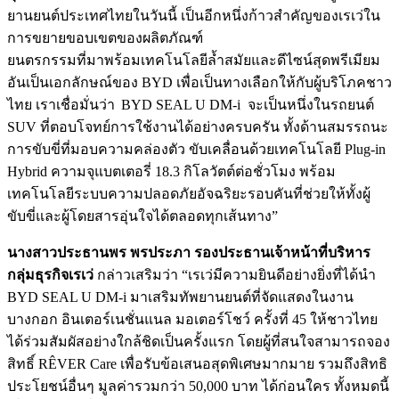
ยานยนต์ประเทศไทยในวันนี้ เป็นอีกหนึ่งก้าวสำคัญของเรเว่ใน
การขยายขอบเขตของผลิตภัณฑ์
ยนตรกรรมที่มาพร้อมเทคโนโลยีล้ำสมัยและดีไซน์สุดพรีเมียม
อันเป็นเอกลักษณ์ของ BYD เพื่อเป็นทางเลือกให้กับผู้บริโภคชาว
ไทย เราเชื่อมั่นว่า BYD SEAL U DM-i จะเป็นหนึ่งในรถยนต์
SUV ที่ตอบโจทย์การใช้งานได้อย่างครบครัน ทั้งด้านสมรรถนะ
การขับขี่ที่มอบความคล่องตัว ขับเคลื่อนด้วยเทคโนโลยี Plug-in
Hybrid ความจุแบตเตอรี่ 18.3 กิโลวัตต์ต่อชั่วโมง พร้อม
เทคโนโลยีระบบความปลอดภัยอัจฉริยะรอบคันที่ช่วยให้ทั้งผู้
ขับขี่และผู้โดยสารอุ่นใจได้ตลอดทุกเส้นทาง”
นางสาวประธานพร พรประภา รองประธานเจ้าหน้าที่บริหาร
กลุ่มธุรกิจเรเว่
กล่าวเสริมว่า “เรเว่มีความยินดีอย่างยิ่งที่ได้นำ
BYD SEAL U DM-i มาเสริมทัพยานยนต์ที่จัดแสดงในงาน
บางกอก อินเตอร์เนชั่นแนล มอเตอร์โชว์ ครั้งที่ 45 ให้ชาวไทย
ได้ร่วมสัมผัสอย่างใกล้ชิดเป็นครั้งแรก โดยผู้ที่สนใจสามารถจอง
สิทธิ์ RÊVER Care เพื่อรับข้อเสนอสุดพิเศษมากมาย รวมถึงสิทธิ
ประโยชน์อื่นๆ มูลค่ารวมกว่า 50,000 บาท ได้ก่อนใคร ทั้งหมดนี้