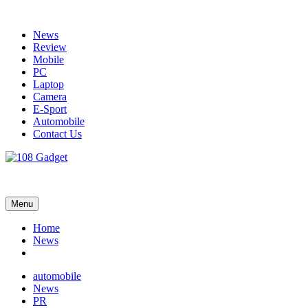
Skip
to
News
content
Review
Mobile
PC
Laptop
Camera
E-Sport
Automobile
Contact Us
108 Gadget
รวบรวมเรื่องราว Gadget IT ,Laptop, Smartphone , ยานยนต์
Menu
Home
News
automobile
News
PR