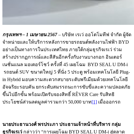
กรุงเทพฯ –
1 เมษายน 2567
– บริษัท เรเว่ ออโตโมทีฟ จำกัด ผู้จัด
จําหน่ายและให้บริการหลังการขายรถยนต์พลังงานไฟฟ้า BYD
อย่างเป็นทางการในประเทศไทย ภายใต้กลุ่มธุรกิจเรเว่ ร่วม
สร้างปรากฏการณ์และสีสันอีกครั้งกับงานบางกอก อินเตอร์
เนชั่นแนล มอเตอร์โชว์ ครั้งที่ 45 เผยโฉม BYD SEAL U DM-i
รถยนต์ SUV ขนาดใหญ่ 5 ที่นั่ง 5 ประตู พร้อมเทคโนโลยี Plug-
in Hybrid มอบความสะดวกสบายระดับพรีเมียมด้วยเทคโนโลยี
อัจฉริยะรอบคัน ยกระดับสมรรถนะการขับขี่และความปลอดภัย
ขึ้นไปอีกขั้น พร้อมเปิดรับจองสิทธิ์ RÊVER Care รับสิทธิ
ประโยชน์ส่วนลดมูลค่ารวมกว่า 50,000 บาท
[1]
เมื่อออกรถ
นายประธานวงศ์ พรประภา ประธานเจ้าหน้าที่บริหาร กลุ่ม
ธุรกิจเรเว่
กล่าวว่า “การเผยโฉม BYD SEAL U DM-i สู่ตลาด