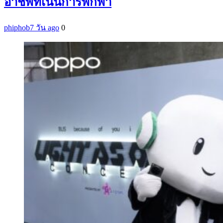
อาชีพที่เน้นการพกพา
phiphob
7 วัน ago
0