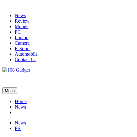
Skip
to
News
content
Review
Mobile
PC
Laptop
Camera
E-Sport
Automobile
Contact Us
108 Gadget
รวบรวมเรื่องราว Gadget IT ,Laptop, Smartphone , ยานยนต์
Menu
Home
News
News
PR