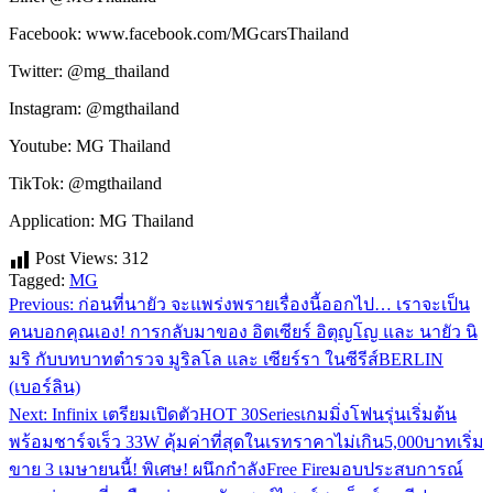
Facebook: www.facebook.com/MGcarsThailand
Twitter: @mg_thailand
Instagram: @mgthailand
Youtube: MG Thailand
TikTok: @mgthailand
Application: MG Thailand
Post Views:
312
Tagged:
MG
Previous:
ก่อนที่นายัว จะแพร่งพรายเรื่องนี้ออกไป… เราจะเป็น
แนะแนว
คนบอกคุณเอง! การกลับมาของ อิตเซียร์ อิตุญโญ และ นายัว นิ
เรื่อง
มริ กับบทบาทตำรวจ มูริลโล และ เซียร์รา ในซีรีส์BERLIN
(เบอร์ลิน)
Next:
Infinix เตรียมเปิดตัวHOT 30Seriesเกมมิ่งโฟนรุ่นเริ่มต้น
พร้อมชาร์จเร็ว 33W คุ้มค่าที่สุดในเรทราคาไม่เกิน5,000บาทเริ่ม
ขาย 3 เมษายนนี้! พิเศษ! ผนึกกำลังFree Fireมอบประสบการณ์