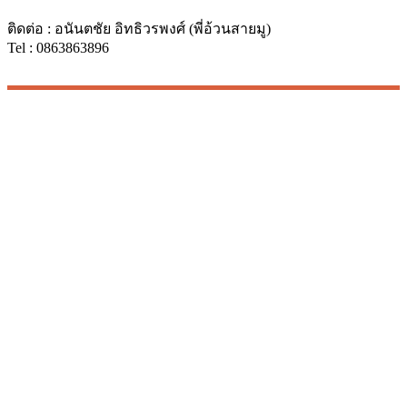
ติดต่อ : อนันตชัย อิทธิวรพงศ์ (พี่อ้วนสายมู)
Tel : 0863863896