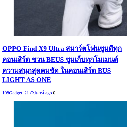
OPPO Find X9 Ultra สมาร์ตโฟนซูมดีทุก
คอนเสิร์ต ชวน BEUS ซูมเก็บทุกโมเมนต์
ความสนุกสุดคมชัด ในคอนเสิร์ต BUS
LIGHT AS ONE
108Gadget_2
1 สัปดาห์ ago
0