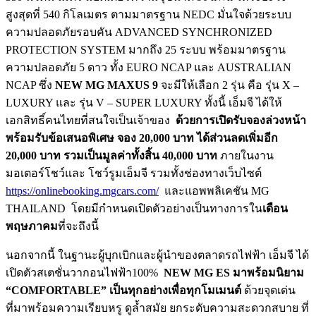
สูงสุดที่ 540 กิโลเมตร ตามมาตรฐาน NEDC มั่นใจด้วยระบบ
ความปลอดภัยรอบคัน ADVANCED SYNCHRONIZED
PROTECTION SYSTEM มากถึง 25 ระบบ พร้อมมาตรฐาน
ความปลอดภัย 5 ดาว ทั้ง EURO NCAP และ AUSTRALIAN
NCAP ซึ่ง
NEW MG MAXUS 9
จะมีให้เลือก 2 รุ่น คือ รุ่น X –
LUXURY และ รุ่น V – SUPER LUXURY ทั้งนี้ เอ็มจี ได้ให้
เอกสิทธิ์คนไทยที่สนใจเป็นเจ้าของ
ด้วยการเปิดรับจองล่วงหน้า
พร้อมรับข้อเสนอพิเศษ จอง 20,000 บาท ได้ส่วนลดเพิ่มอีก
20,000 บาท รวมเป็นมูลค่าทั้งสิ้น 40,000 บาท
ภายในงาน
มอเตอร์โชว์และ โชว์รูมเอ็มจี รวมทั้งช่องทางเว็บไซต์
https://onlinebooking.mgcars.com/
และแอพพลิเคชัน MG
THAILAND โดยมีกำหนดเปิดตัวอย่างเป็นทางการใน
เดือน
พฤษภาคม
ที่จะถึงนี้
นอกจากนี้ ในฐานะผู้บุกเบิกและผู้นำของตลาดรถไฟฟ้า เอ็มจี ได้
เปิดตัวสเตชั่นวากอนไฟฟ้า100%
NEW MG ES มาพร้อมนิยาม
“COMFORTABLE” เป็นทุกอย่างเพื่อทุกโมเมนต์
ด้วยจุดเด่น
ที่มาพร้อมความเรียบหรู ดูล้ำสมัย ยกระดับความสะดวกสบาย ที่