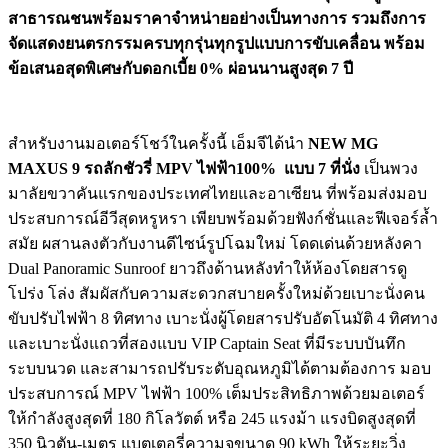
สาธารณชนพร้อมราคาจำหน่ายอย่างเป็นทางการ รวมถึงการ
จัดแสดงยนตรกรรมครบทุกรุ่นทุกรูปแบบการขับเคลื่อน พร้อม
ข้อเสนอสุดพิเศษกับดอกเบี้ย 0% ผ่อนนานสูงสุด 7 ปี
สำหรับงานมอเตอร์โชว์ในครั้งนี้ เอ็มจีได้นำ
NEW MG
MAXUS 9 รถลักชัวรี่ MPV ไฟฟ้า100% แบบ 7 ที่นั่ง
เป็นพวง
มาลัยขวาคันแรกของประเทศไทยและอาเซียน ที่พร้อมส่งมอบ
ประสบการณ์อีวีสุดหรูหรา เพียบพร้อมด้วยฟังก์ชั่นและฟีเจอร์ล้ำ
สมัย ผสานลงตัวกับงานดีไซน์รูปโฉมใหม่ โดดเด่นด้วยหลังคา
Dual Panoramic Sunroof ยาวถึงด้านหลังทำให้ห้องโดยสารดู
โปร่ง โล่ง สัมผัสกับความสะดวกสบายครั้งใหม่ด้วยเบาะนั่งคน
ขับปรับไฟฟ้า 8 ทิศทาง เบาะนั่งผู้โดยสารปรับอัตโนมัติ 4 ทิศทาง
และเบาะนั่งแถวที่สองแบบ VIP Captain Seat ที่มีระบบบันทึก
ระบบนวด และสามารถปรับระดับอุณหภูมิได้ตามต้องการ มอบ
ประสบการณ์ MPV ไฟฟ้า 100% เต็มประสิทธิภาพด้วยมอเตอร์
ให้กำลังสูงสุดที่ 180 กิโลวัตต์ หรือ 245 แรงม้า แรงบิดสูงสุดที่
350 นิวตัน-เมตร แบตเตอรี่ความจุขนาด 90 kWh ให้ระยะวิ่ง