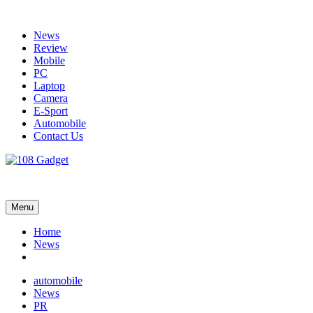
Skip
to
News
content
Review
Mobile
PC
Laptop
Camera
E-Sport
Automobile
Contact Us
108 Gadget
รวบรวมเรื่องราว Gadget IT ,Laptop, Smartphone , ยานยนต์
Menu
Home
News
automobile
News
PR