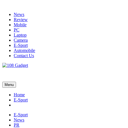
Skip
to
News
content
Review
Mobile
PC
Laptop
Camera
E-Sport
Automobile
Contact Us
108 Gadget
รวบรวมเรื่องราว Gadget IT ,Laptop, Smartphone , ยานยนต์
Menu
Home
E-Sport
E-Sport
News
PR