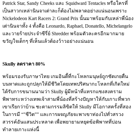
Patrick Star, Sandy Cheeks และ Squidward Tentacles หรือใครที่
เป็นสาวกเหล่านินจาเต่าละก็ต้องไม่พลาดอย่างแน่นอนเพราะ
Nickelodeon Kart Racers 2: Grand Prix นั้นมาพร้อมกับเหล่าพี่น้อง
เต่านินจาทั้ง 4 ทั้งคือ Leonardo, Raphael, Donatello, Michelangelo
และวายร้ายประจำซีรี่ย์ Shredder พร้อมตัวละครอีกมากมาย
ขวัญใจเด็กๆ ที่เห็นแล้วต้องว้าวอย่างแน่นอน
Skully
ลดราคา 80%
พร้อมรองรับภาษาไทย เกมอินดี้ที่กะโหลกมนุษย์ถูกซัดเกยตื่น
บนหาดและถูกปลุกให้มีชีวิตโดยเทพปริศนากะโหลกที่เกิดใหม่
ได้รับการขนานนามว่า Skully ผู้มีหน้าที่แทรกแซงสงคราม
พิพาทระหว่างเทพเจ้าสามพี่น้องที่สร้างปัญหาให้กับเกาะที่พวก
เขาเรียกว่าบ้าน ชะตามกรรมลิขิตให้ Skully มีโอกาสครั้งที่สอง
ในการมี “”ชีวิต”” และการผจญภัยจะพาเขาท่องไปทั่วสรวง
สวรรค์อันแสนประหลาด เพื่อพยายามหยุดข้อพิพาทที่บ่อน
ทำลายเกาะแห่งนี้