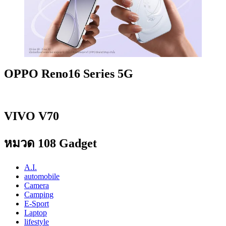
OPPO Reno16 Series 5G
VIVO V70
หมวด 108 Gadget
A.I.
automobile
Camera
Camping
E-Sport
Laptop
lifestyle