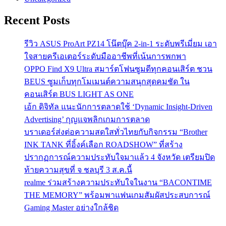
Recent Posts
รีวิว ASUS ProArt PZ14 โน๊ตบุ๊ค 2-in-1 ระดับพรีเมี่ยม เอา
ใจสายครีเอเตอร์ระดับมืออาชีพที่เน้นการพกพา
OPPO Find X9 Ultra สมาร์ตโฟนซูมดีทุกคอนเสิร์ต ชวน
BEUS ซูมเก็บทุกโมเมนต์ความสนุกสุดคมชัด ใน
คอนเสิร์ต BUS LIGHT AS ONE
เอ้ก ดิจิทัล แนะนักการตลาดใช้ ‘Dynamic Insight-Driven
Advertising’ กุญแจพลิกเกมการตลาด
บราเดอร์ส่งต่อความสดใสทั่วไทยกับกิจกรรม “Brother
INK TANK ที่อิ้งค์เลือก ROADSHOW” ที่สร้าง
ปรากฏการณ์ความประทับใจมาแล้ว 4 จังหวัด เตรียมปิด
ท้ายความสุขที่ จ ชลบุรี 3 ส.ค.นี้
realme ร่วมสร้างความประทับใจในงาน “BACONTIME
THE MEMORY” พร้อมพาแฟนเกมสัมผัสประสบการณ์
Gaming Master อย่างใกล้ชิด