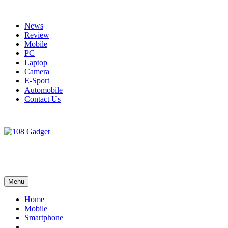
Skip
to
News
content
Review
Mobile
PC
Laptop
Camera
E-Sport
Automobile
Contact Us
108 Gadget
รวบรวมเรื่องราว Gadget IT ,Laptop, Smartphone , ยานยนต์
Menu
Home
Mobile
Smartphone