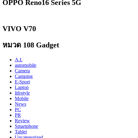
OPPO Reno16 Series 5G
VIVO V70
หมวด 108 Gadget
A.I.
automobile
Camera
Camping
E-Sport
Laptop
lifestyle
Mobile
News
PC
PR
Review
Smartphone
Tablet
Uncategorized