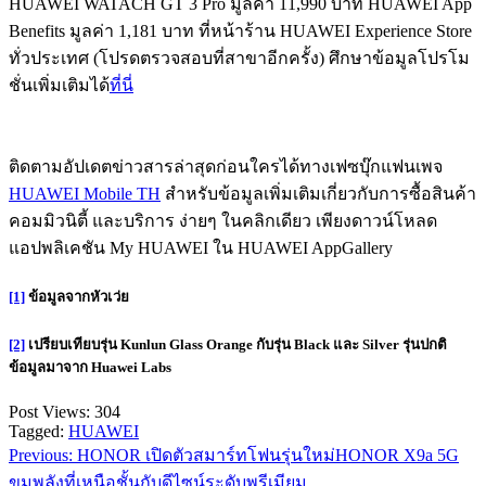
HUAWEI WATACH GT 3 Pro มูลค่า 11,990 บาท HUAWEI App
Benefits มูลค่า 1,181 บาท ที่หน้าร้าน HUAWEI Experience Store
ทั่วประเทศ (โปรดตรวจสอบที่สาขาอีกครั้ง) ศึกษาข้อมูลโปรโม
ชั่นเพิ่มเติมได้
ที่นี่
ติดตามอัปเดตข่าวสารล่าสุดก่อนใครได้ทางเฟซบุ๊กแฟนเพจ
HUAWEI Mobile TH
สำหรับข้อมูลเพิ่มเติมเกี่ยวกับการซื้อสินค้า
คอมมิวนิตี้ และบริการ ง่ายๆ ในคลิกเดียว เพียงดาวน์โหลด
แอปพลิเคชัน My HUAWEI ใน HUAWEI AppGallery
[1]
ข้อมูลจากหัวเว่ย
[2]
เปรียบเทียบรุ่น Kunlun Glass Orange กับรุ่น Black และ Silver รุ่นปกติ
ข้อมูลมาจาก Huawei Labs
Post Views:
304
Tagged:
HUAWEI
Previous:
HONOR เปิดตัวสมาร์ทโฟนรุ่นใหม่HONOR X9a 5G
แนะแนว
ขุมพลังที่เหนือชั้นกับดีไซน์ระดับพรีเมียม