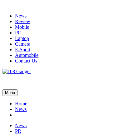
Skip
to
News
content
Review
Mobile
PC
Laptop
Camera
E-Sport
Automobile
Contact Us
108 Gadget
รวบรวมเรื่องราว Gadget IT ,Laptop, Smartphone , ยานยนต์
Menu
Home
News
News
PR