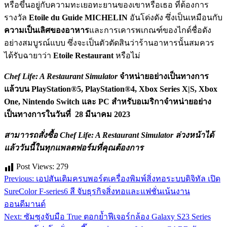
หรือขึ้นอยู่กับความทะเยอทะยานของเขาหรือเธอ ที่ต้องการ
รางวัล
Etoile du Guide MICHELIN
อันโด่งดัง ซึ่งเป็นเหมือนกับ
ความเป็นเลิศของอาหาร
และการเคารพเกณฑ์ของไกด์ชื่อดัง
อย่างสมบูรณ์แบบ ซึ่งจะเป็นตัวตัดสินว่าร้านอาหารนั้นสมควร
ได้รับฉายาว่า
Etoile Restaurant
หรือไม่
Chef Life: A Restaurant Simulator
จำหน่ายอย่างเป็นทางการ
แล้วบน
PlayStation®5, PlayStation®4, Xbox Series X|S, Xbox
One, Nintendo Switch
และ
PC
สำหรับอเมริกาจำหน่ายอย่าง
เป็นทางการในวันที่
28
มีนาคม
2023
สามาารถสั่งซื้อ
Chef Life: A Restaurant Simulator
ล่วงหน้าได้
แล้ววันนี้ในทุกแพลตฟอร์มที่คุณต้องการ
Post Views:
279
Previous:
เอปสันเติมครบพอร์ตเครื่องพิมพ์สิ่งทอระบบดิจิทัล เปิด
แนะแนว
SureColor F-series6 สี จับธุรกิจสิ่งทอและแฟชั่นเน้นงาน
เรื่อง
ออนดีมานด์
Next:
ซัมซุงจับมือ True ตอกย้ำฟีเจอร์กล้อง Galaxy S23 Series