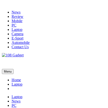
Skip
to
News
content
Review
Mobile
PC
Laptop
Camera
E-Sport
Automobile
Contact Us
108 Gadget
รวบรวมเรื่องราว Gadget IT ,Laptop, Smartphone , ยานยนต์
Menu
Home
Laptop
Laptop
News
PC