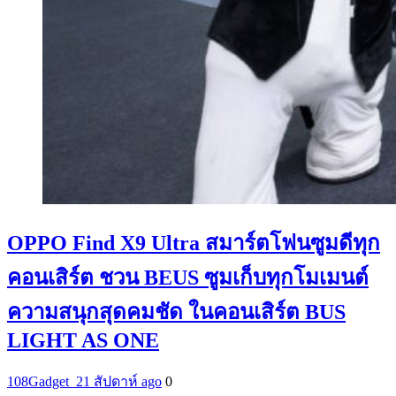
OPPO Find X9 Ultra สมาร์ตโฟนซูมดีทุก
คอนเสิร์ต ชวน BEUS ซูมเก็บทุกโมเมนต์
ความสนุกสุดคมชัด ในคอนเสิร์ต BUS
LIGHT AS ONE
108Gadget_2
1 สัปดาห์ ago
0