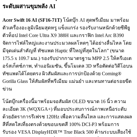
ระดับผสานขุมพลัง AI
Acer Swift 16 AI (SF16-71T)
โน้ตบุ๊ก AI สุดพรีเมียม มาพร้อม
ตัวเครื่องอะลูมิเนียมสุดหรู แข็งแกร่ง รองรับงานหนักด้วยซีพียู
ตัวท็อป Intel Core Ultra X9 388H และกราฟิก Intel Arc B390
จัดการไฟล์ใหญ่และงานประมวลผลโหดๆ ได้อย่างลื่นไหล โดย
มีจุดเด่นสำคัญที่ ทัชแพด Haptic ที่ใหญ่ที่สุดในโลก” (ขนาด
175.5 x 109.7 มม.) รองรับปากกามาตรฐาน MPP 2.5 ให้ครีเอเต
อร์สเก็ตช์ภาพ, ทำแอนิเมชัน, ขึ้นโมเดล 3D หรือตัดต่อวิดีโอบน
ทัชแพดได้โดยตรง ผิวสัมผัสและการปกป้องด้วย Corning®
Gorilla Glass ให้สัมผัสที่พรีเมียม แม่นยำ และทนทานต่อรอยขีด
ข่วน
โน้ตบุ๊กเครื่องนี้มาพร้อมจอสัมผัส OLED ขนาด 16 นิ้ว ความ
ละเอียด 3K (WQXGA+) ที่มอบประสบการณ์ภาพเหนือระดับ
ด้วยอัตราการรีเฟรช 120Hz เพื่อความลื่นไหล และการแสดงผล
สีที่สดใสเที่ยงตรงด้วยขอบเขตสี 100% DCI-P3 พร้อมการ
รับรอง VESA DisplayHDR™ True Black 500 ด้านระบบเสียงใช้