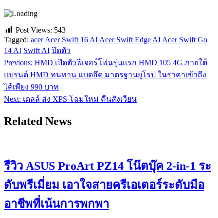
Post Views:
543
Tagged:
acer
Acer Swift 16 AI
Acer Swift Edge AI
Acer Swift Go
14 AI
Swift AI
ปิดตัว
Previous:
HMD เปิดตัวฟีเจอร์โฟนรุ่นแรก HMD 105 4G ภายใต้
แนะแนว
แบรนด์ HMD ทนทาน แบตอึด มาตรฐานยุโรป ในราคาเข้าถึง
เรื่อง
ได้เพียง 990 บาท
Next:
เดลล์ ส่ง XPS โฉมใหม่ คืนสังเวียน
Related News
รีวิว ASUS ProArt PZ14 โน๊ตบุ๊ค 2-in-1 ระ
ดับพรีเมี่ยม เอาใจสายครีเอเตอร์ระดับมือ
อาชีพที่เน้นการพกพา