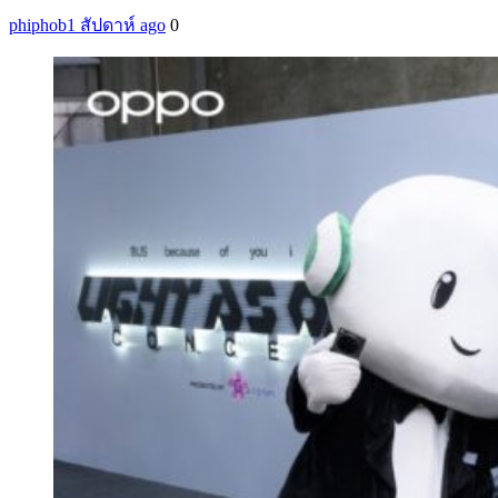
phiphob
1 สัปดาห์ ago
0