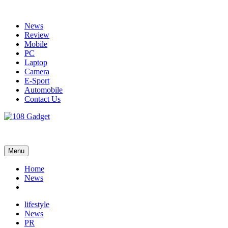
Skip
to
News
content
Review
Mobile
PC
Laptop
Camera
E-Sport
Automobile
Contact Us
108 Gadget
รวบรวมเรื่องราว Gadget IT ,Laptop, Smartphone , ยานยนต์
Menu
Home
News
lifestyle
News
PR