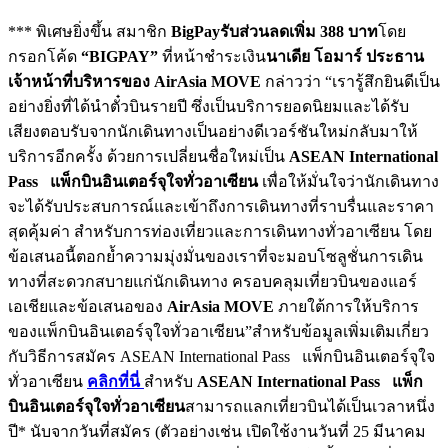
*** พิเศษยิ่งขึ้น สมาชิก
BigPayรับส่วนลดเพิ่ม 388 บาท
โดย
กรอกโค้ด
“BIGPAY”
ที่หน้าชำระเงิน
นาเดีย โอมาร์ ประธาน
เจ้าหน้าที่บริหารของ
AirAsia MOVE
กล่าวว่า “เรารู้สึกยินดีเป็น
อย่างยิ่งที่ได้นำตั๋วบินรายปี ซึ่งเป็นบริการยอดนิยมและได้รับ
เสียงตอบรับจากนักเดินทางเป็นอย่างดีเวอร์ชันใหม่กลับมาให้
บริการอีกครั้ง ด้วยการเปลี่ยนชื่อใหม่เป็น
ASEAN International
Pass แพ็กบินอินเตอร์จุใจทั่วอาเซียน
เพื่อให้มั่นใจว่านักเดินทาง
จะได้รับประสบการณ์และเข้าถึงการเดินทางที่ราบรื่นและราคา
สุดคุ้มค่า สำหรับการท่องเที่ยวและการเดินทางทั่วอาเซียน โดย
ข้อเสนอนี้ตอกย้ำความมุ่งมั่นของเราที่จะมอบโซลูชั่นการเดิน
ทางที่สะดวกสบายแก่นักเดินทาง ครอบคลุมเที่ยวบินของแอร์
เอเชียและข้อเสนอของ
AirAsia MOVE
ภายใต้การให้บริการ
ของแพ็กบินอินเตอร์จุใจทั่วอาเซียน”สำหรับข้อมูลเพิ่มเติมเกี่ยว
กับวิธีการสมัคร ASEAN International Pass แพ็กบินอินเตอร์จุใจ
ทั่วอาเซียน
คลิกที่นี่
สำหรับ
ASEAN International Pass แพ็ก
บินอินเตอร์จุใจทั่วอาเซียน
สามารถแลกเที่ยวบินได้เป็นเวลาหนึ่ง
ปี* นับจากวันที่สมัคร (ตัวอย่างเช่น เปิดใช้งานวันที่ 25 มีนาคม