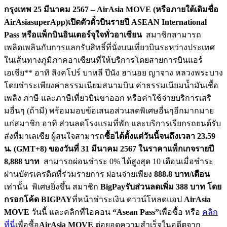
กรุงเทพ
25
มีนาคม 2567 – AirAsia MOVE (หรือภายใต้เดิมชื่อ
AirAsiasuperApp)เปิดตัวตั๋วบินรายปี ASEAN International
Pass หรือแพ็กบินอินเตอร์จุใจทั่วอาเซียน
สมาชิกสามารถ
เพลิดเพลินกับการแลกรับสิทธิ์ที่นั่งบนเที่ยวบินระหว่างประเทศ
ในเส้นทางภูมิภาคอาเซียนที่ให้บริการโดยสายการบินแอร์
เอเชีย** อาทิ สิงคโปร์ บาหลี ปีนัง ฮานอย ญาจาง หลวงพระบาง
โดยชำระเพียงค่าธรรมเนียมสนามบิน ค่าธรรมเนียมน้ำมันเชื้อ
เพลิง ภาษี และภาษีเที่ยวบินขาออก หรือค่าใช้จ่ายบริการเสริ
มอื่นๆ (ถ้ามี) พร้อมมอบข้อเสนอส่วนลดพิเศษอื่นๆอีกมากมาย
แก่สมาชิก อาทิ ส่วนลดโรงแรมที่พัก และบริการเรียกรถยนต์รับ
ส่งที่มาเลเซีย ผู้สนใจสามารถ
ซื้อได้ตั้งแต่วันนี้จนถึงเวลา
23.59
น. (GMT+8) ของวันที่ 31 มีนาคม 2567 ในราคาแพ็กเกจรายปี
8,888 บาท
สามารถผ่อนชำระ 0% ได้สูงสุด 10 เดือนเมื่อชำระ
ผ่านบัตรเครดิตที่ร่วมรายการ ผ่อนจ่ายเพียง
888.8 บาท/เดือน
เท่านั้น พิเศษยิ่งขึ้น สมาชิก
BigPayรับส่วนลดเพิ่ม 388 บาท โดย
กรอกโค้ด BIGPAY
ที่หน้าชำระเงิน ดาวน์โหลดแอป
AirAsia
MOVE
วันนี้ และคลิกที่ไอคอน
“Asean Pass”
เพื่อซื้อ หรือ
คลิก
ที่นี่
เพื่อซื้อ
AirAsia MOVE
ต่อยอดความสำเร็จในอดีตจาก