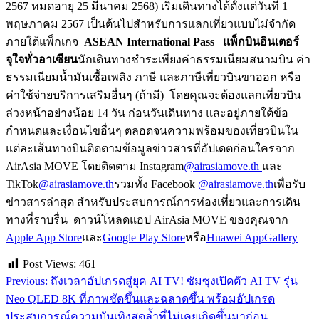
2567 หมดอายุ 25 มีนาคม 2568) เริ่มเดินทางได้ตั้งแต่วันที่ 1
พฤษภาคม 2567 เป็นต้นไปสำหรับการแลกเที่ยวแบบไม่จำกัด
ภายใต้แพ็กเกจ
ASEAN International Pass แพ็กบินอินเตอร์
จุใจทั่วอาเซียน
นักเดินทางชำระเพียงค่าธรรมเนียมสนามบิน ค่า
ธรรมเนียมน้ำมันเชื้อเพลิง ภาษี และภาษีเที่ยวบินขาออก หรือ
ค่าใช้จ่ายบริการเสริมอื่นๆ (ถ้ามี) โดยคุณจะต้องแลกเที่ยวบิน
ล่วงหน้าอย่างน้อย 14 วัน ก่อนวันเดินทาง และอยู่ภายใต้ข้อ
กำหนดและเงื่อนไขอื่นๆ ตลอดจนความพร้อมของเที่ยวบินใน
แต่ละเส้นทางบินติดตามข้อมูลข่าวสารที่อัปเดตก่อนใครจาก
AirAsia MOVE โดยติดตาม Instagram
@airasiamove.th
และ
TikTok
@airasiamove.th
รวมทั้ง Facebook
@airasiamove.th
เพื่อรับ
ข่าวสารล่าสุด สำหรับประสบการณ์การท่องเที่ยวและการเดิน
ทางที่ราบรื่น ดาวน์โหลดแอป AirAsia MOVE ของคุณจาก
Apple App Store
และ
Google Play Store
หรือ
Huawei AppGallery
Post Views:
461
Previous:
ถึงเวลาอัปเกรดสู่ยุค AI TV! ซัมซุงเปิดตัว AI TV รุ่น
แนะแนว
Neo QLED 8K ที่ภาพชัดขึ้นและฉลาดขึ้น พร้อมอัปเกรด
เรื่อง
ประสบการณ์ความบันเทิงสุดล้ำที่ไม่เคยเกิดขึ้นมาก่อน