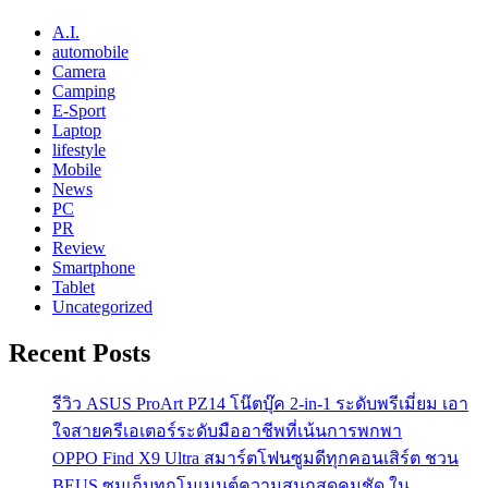
A.I.
automobile
Camera
Camping
E-Sport
Laptop
lifestyle
Mobile
News
PC
PR
Review
Smartphone
Tablet
Uncategorized
Recent Posts
รีวิว ASUS ProArt PZ14 โน๊ตบุ๊ค 2-in-1 ระดับพรีเมี่ยม เอา
ใจสายครีเอเตอร์ระดับมืออาชีพที่เน้นการพกพา
OPPO Find X9 Ultra สมาร์ตโฟนซูมดีทุกคอนเสิร์ต ชวน
BEUS ซูมเก็บทุกโมเมนต์ความสนุกสุดคมชัด ใน