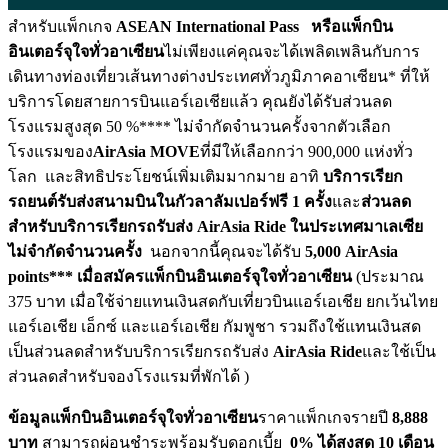
สำหรับแพ็กเกจ
ASEAN International Pass หรือแพ็กบิน
อินเตอร์จุใจทั่วอาเซียน
ไม่เพียงแค่คุณจะได้เพลิดเพลินกับการ
เดินทางท่องเที่ยวเส้นทางต่างประเทศทั่วภูมิภาคอาเซียน* ที่ให้
บริการโดยสายการบินแอร์เอเชียแล้ว คุณยังได้รับส่วนลด
โรงแรมสูงสุด 50 %**** ไม่จำกัดจำนวนครั้งจากตัวเลือก
โรงแรมของ
AirAsia MOVE
ที่มีให้เลือกกว่า 900,000 แห่งทั่ว
โลก และสิทธิประโยชน์เพิ่มเติมมากมาย อาทิ
บริการเรียก
รถยนต์รับส่งสนามบินในกัวลาลัมเปอร์ฟรี
1 ครั้ง
และ
ส่วนลด
สำหรับบริการเรียกรถรับส่ง
AirAsia Ride ในประเทศมาเลเซีย
ไม่จำกัดจำนวนครั้ง
นอกจากนี้คุณจะได้รับ
5,000 AirAsia
points*** เมื่อสมัครแพ็กบินอินเตอร์จุใจทั่วอาเซียน
(ประมาณ
375 บาท เมื่อใช้จ่ายแทนเงินสดกับเที่ยวบินแอร์เอเชีย ยกเว้นไทย
แอร์เอเชีย เอ็กซ์ และแอร์เอเชีย กัมพูชา รวมถึงใช้แทนเงินสด
เป็นส่วนลดสำหรับบริการเรียกรถรับส่ง
AirAsia Ride
และใช้เป็น
ส่วนลดสำหรับจองโรงแรมที่พักได้ )
ข้อมูลแพ็กบินอินเตอร์จุใจทั่วอาเซียน
ราคาแพ็กเกจรายปี
8,888
บาท
สามารถผ่อนชำระพร้อมรับดอกเบี้ย
0% ได้สูงสุด 10 เดือน