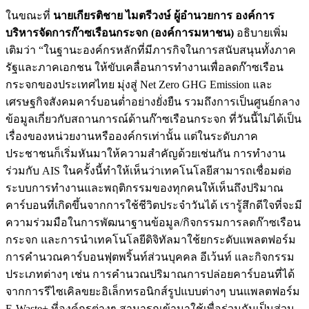
ในขณะที่
นายเกียรติชาย ไมตรีวงษ์ ผู้อำนวยการ องค์การ
บริหารจัดการก๊าซเรือนกระจก (องค์การมหาชน)
อธิบายเพิ่ม
เติมว่า “ในฐานะองค์กรหลักที่มีภารกิจในการสนับสนุนทั้งภาค
รัฐและภาคเอกชน ให้ขับเคลื่อนการทำงานเพื่อลดก๊าซเรือน
กระจกของประเทศไทย มุ่งสู่ Net Zero GHG Emission และ
เศรษฐกิจสังคมคาร์บอนต่ำอย่างยั่งยืน รวมถึงการเป็นศูนย์กลาง
ข้อมูลเกี่ยวกับสถานการณ์ด้านก๊าซเรือนกระจก ที่วันนี้ไม่ได้เป็น
เรื่องของหน่วยงานหรือองค์กรเท่านั้น แต่ในระดับภาค
ประชาชนก็เริ่มหันมาให้ความสำคัญด้วยเช่นกัน การทำงาน
ร่วมกับ AIS ในครั้งนี้ทำให้เห็นว่าเทคโนโลยีสามารถเชื่อมต่อ
ระบบการทำงานและพฤติกรรมของทุกคนให้เห็นถึงปริมาณ
คาร์บอนที่เกิดขึ้นจากการใช้ชีวิตประจำวันได้ เรารู้สึกดีใจที่จะมี
ความร่วมมือในการพัฒนาฐานข้อมูล/กิจกรรมการลดก๊าซเรือน
กระจก และการนำเทคโนโลยีดิจิทัลมาใช้ยกระดับแพลตฟอร์ม
การคำนวณคาร์บอนฟุตพริ้นท์ส่วนบุคคล อีเว้นท์ และกิจกรรม
ประเภทต่างๆ เช่น การคำนวณปริมาณการปล่อยคาร์บอนที่ได้
จากการรีไซเคิลขยะอิเล็กทรอนิกส์รูปแบบต่างๆ บนแพลตฟอร์ม
E-Waste+ ที่องค์กรต่างๆ สามารถเข้ามาใช้เพื่อร่วมกันเป็นส่วน