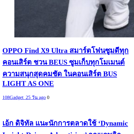
OPPO Find X9 Ultra สมาร์ตโฟนซูมดีทุก
คอนเสิร์ต ชวน BEUS ซูมเก็บทุกโมเมนต์
ความสนุกสุดคมชัด ในคอนเสิร์ต BUS
LIGHT AS ONE
108Gadget_2
5 วัน ago
0
เอ้ก ดิจิทัล แนะนักการตลาดใช้ ‘Dynamic