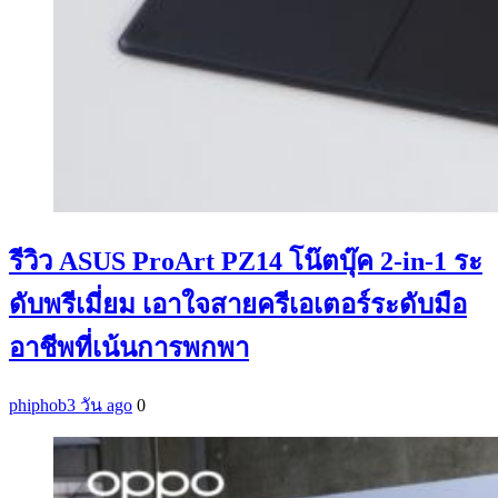
รีวิว ASUS ProArt PZ14 โน๊ตบุ๊ค 2-in-1 ระ
ดับพรีเมี่ยม เอาใจสายครีเอเตอร์ระดับมือ
อาชีพที่เน้นการพกพา
phiphob
3 วัน ago
0