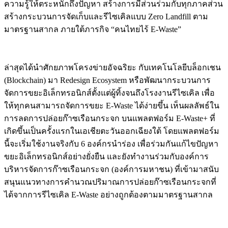
ความรู้ให้ตระหนักถึงปัญหา สร้างการมีส่วนร่วมกับทุกภาคส่วน
สร้างกระบวนการจัดเก็บและรีไซเคิลแบบ Zero Landfill ตาม
มาตรฐานสากล ภายใต้ภารกิจ “คนไทยไร้ E-Waste”
ล่าสุดได้นำศักยภาพโครงข่ายอัจฉริยะ กับเทคโนโลยีบล็อกเชน
(Blockchain) มา Redesign Ecosystem หรือพัฒนากระบวนการ
จัดการขยะอิเล็กทรอนิกส์ตั้งแต่ผู้ทิ้งจนถึงโรงงานรีไซเคิล เพื่อ
ให้ทุกคนสามารถจัดการขยะ E-Waste ได้ง่ายขึ้น เห็นผลลัพธ์ใน
การลดการปล่อยก๊าซเรือนกระจก บนแพลตฟอร์ม E-Waste+ ที่
เกิดขึ้นเป็นครั้งแรกในเอเชียตะวันออกเฉียงใต้ โดยแพลตฟอร์ม
นี้จะเริ่มใช้งานจริงกับ 6 องค์กรนำร่อง เพื่อร่วมกันแก้ไขปัญหา
ขยะอิเล็กทรอนิกส์อย่างยั่งยืน และยังทำงานร่วมกับองค์การ
บริหารจัดการก๊าซเรือนกระจก (องค์การมหาชน) ที่เข้ามาสนับ
สนุนแนวทางการคำนวณปริมาณการปล่อยก๊าซเรือนกระจกที่
ได้จากการรีไซเคิล E-Waste อย่างถูกต้องตามมาตรฐานสากล