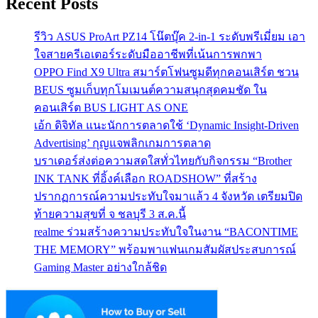
Recent Posts
รีวิว ASUS ProArt PZ14 โน๊ตบุ๊ค 2-in-1 ระดับพรีเมี่ยม เอา
ใจสายครีเอเตอร์ระดับมืออาชีพที่เน้นการพกพา
OPPO Find X9 Ultra สมาร์ตโฟนซูมดีทุกคอนเสิร์ต ชวน
BEUS ซูมเก็บทุกโมเมนต์ความสนุกสุดคมชัด ใน
คอนเสิร์ต BUS LIGHT AS ONE
เอ้ก ดิจิทัล แนะนักการตลาดใช้ ‘Dynamic Insight-Driven
Advertising’ กุญแจพลิกเกมการตลาด
บราเดอร์ส่งต่อความสดใสทั่วไทยกับกิจกรรม “Brother
INK TANK ที่อิ้งค์เลือก ROADSHOW” ที่สร้าง
ปรากฏการณ์ความประทับใจมาแล้ว 4 จังหวัด เตรียมปิด
ท้ายความสุขที่ จ ชลบุรี 3 ส.ค.นี้
realme ร่วมสร้างความประทับใจในงาน “BACONTIME
THE MEMORY” พร้อมพาแฟนเกมสัมผัสประสบการณ์
Gaming Master อย่างใกล้ชิด