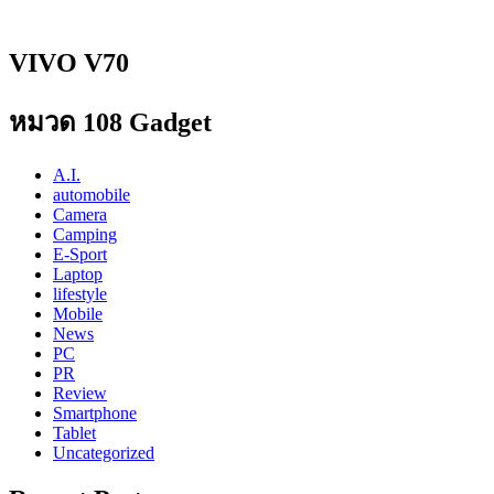
VIVO V70
หมวด 108 Gadget
A.I.
automobile
Camera
Camping
E-Sport
Laptop
lifestyle
Mobile
News
PC
PR
Review
Smartphone
Tablet
Uncategorized