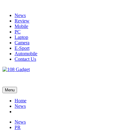
Skip
to
News
content
Review
Mobile
PC
Laptop
Camera
E-Sport
Automobile
Contact Us
108 Gadget
รวบรวมเรื่องราว Gadget IT ,Laptop, Smartphone , ยานยนต์
Menu
Home
News
News
PR