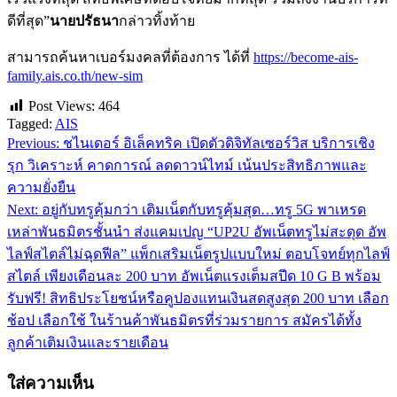
ดีที่สุด”
นายปรัธนา
กล่าวทิ้งท้าย
สามารถค้นหาเบอร์มงคลที่ต้องการ ได้ที่
https://become-ais-
family.ais.co.th/new-sim
Post Views:
464
Tagged:
AIS
Previous:
ชไนเดอร์ อิเล็คทริค เปิดตัวดิจิทัลเซอร์วิส บริการเชิง
แนะแนว
รุก วิเคราะห์ คาดการณ์ ลดดาวน์ไทม์ เน้นประสิทธิภาพและ
เรื่อง
ความยั่งยืน
Next:
อยู่กับทรูคุ้มกว่า เติมเน็ตกับทรูคุ้มสุด…ทรู 5G พาเหรด
เหล่าพันธมิตรชั้นนำ ส่งแคมเปญ “UP2U อัพเน็ตทรูไม่สะดุด อัพ
ไลฟ์สไตล์ไม่ฉุดฟีล” แพ็กเสริมเน็ตรูปแบบใหม่ ตอบโจทย์ทุกไลฟ์
สไตล์ เพียงเดือนละ 200 บาท อัพเน็ตแรงเต็มสปีด 10 G B พร้อม
รับฟรี! สิทธิประโยชน์หรือคูปองแทนเงินสดสูงสุด 200 บาท เลือก
ช้อป เลือกใช้ ในร้านค้าพันธมิตรที่ร่วมรายการ สมัครได้ทั้ง
ลูกค้าเติมเงินและรายเดือน
ใส่ความเห็น