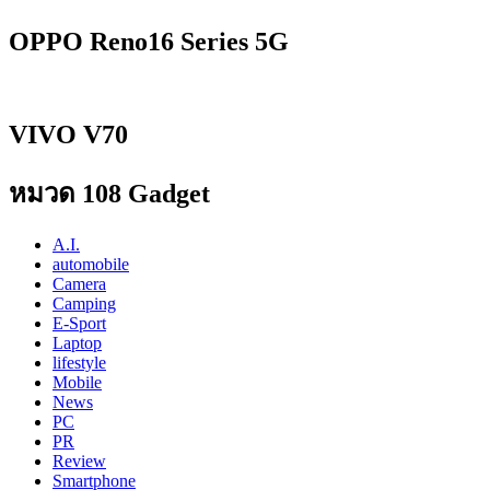
OPPO Reno16 Series 5G
VIVO V70
หมวด 108 Gadget
A.I.
automobile
Camera
Camping
E-Sport
Laptop
lifestyle
Mobile
News
PC
PR
Review
Smartphone