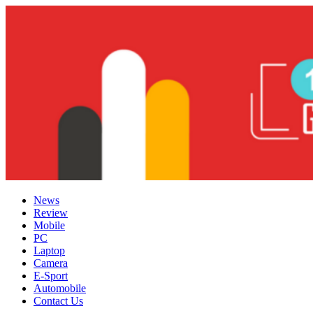
Skip
to
content
News
Review
Mobile
PC
Laptop
Camera
E-Sport
Automobile
Contact Us