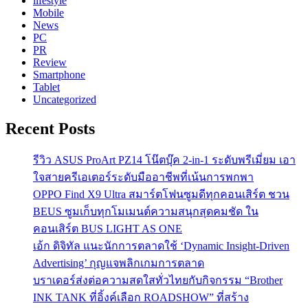
lifestyle
Mobile
News
PC
PR
Review
Smartphone
Tablet
Uncategorized
Recent Posts
รีวิว ASUS ProArt PZ14 โน๊ตบุ๊ค 2-in-1 ระดับพรีเมี่ยม เอา
ใจสายครีเอเตอร์ระดับมืออาชีพที่เน้นการพกพา
OPPO Find X9 Ultra สมาร์ตโฟนซูมดีทุกคอนเสิร์ต ชวน
BEUS ซูมเก็บทุกโมเมนต์ความสนุกสุดคมชัด ใน
คอนเสิร์ต BUS LIGHT AS ONE
เอ้ก ดิจิทัล แนะนักการตลาดใช้ ‘Dynamic Insight-Driven
Advertising’ กุญแจพลิกเกมการตลาด
บราเดอร์ส่งต่อความสดใสทั่วไทยกับกิจกรรม “Brother
INK TANK ที่อิ้งค์เลือก ROADSHOW” ที่สร้าง