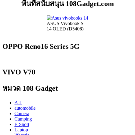
พื้นที่สนับสนุน 108Gadget.com
ASUS Vivobook S
14 OLED (D5406)
OPPO Reno16 Series 5G
VIVO V70
หมวด 108 Gadget
A.I.
automobile
Camera
Camping
E-Sport
Laptop