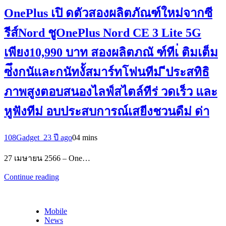
OnePlus เปิ ดตัวสองผลิตภัณฑ์ใหม่จากซี
รีส์Nord ชูOnePlus Nord CE 3 Lite 5G
เพียง10,990 บาท สองผลิตภณั ฑ์ทีเ่ ติมเต็ม
ซ่ึงกนัและกนัทงั้สมาร์ทโฟนทีม่ ีประสทิธิ
ภาพสูงตอบสนองไลฟ์สไตล์ทีร่ วดเร็ว และ
หูฟังทีม่ อบประสบการณ์เสยีงชวนดืม่ ด่า
108Gadget_2
3 ปี ago
0
4 mins
27 เมษายน 2566 – One…
Continue reading
Mobile
News