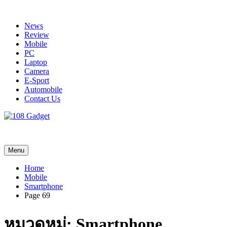
Skip
to
News
content
Review
Mobile
PC
Laptop
Camera
E-Sport
Automobile
Contact Us
108 Gadget
รวบรวมเรื่องราว Gadget IT ,Laptop, Smartphone , ยานยนต์
Menu
Home
Mobile
Smartphone
Page 69
หมวดหมู่:
Smartphone