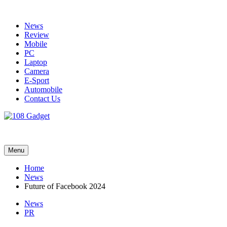
Skip
to
News
content
Review
Mobile
PC
Laptop
Camera
E-Sport
Automobile
Contact Us
108 Gadget
รวบรวมเรื่องราว Gadget IT ,Laptop, Smartphone , ยานยนต์
Menu
Home
News
Future of Facebook 2024
News
PR