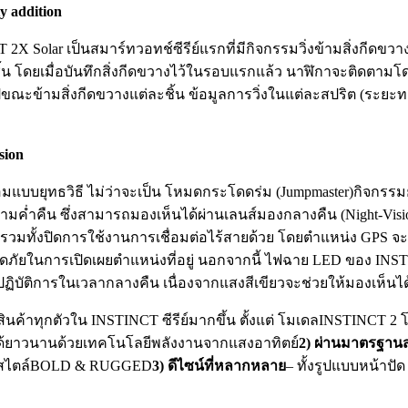
ty addition
T 2X Solar เป็นสมาร์ทวอทช์ซีรีย์แรกที่มีกิจกรรมวิ่งข้ามสิ่งกีดข
ชิ้น โดยเมื่อบันทึกสิ่งกีดขวางไว้ในรอบแรกแล้ว นาฬิกาจะติดตาม
ช้ไปขณะข้ามสิ่งกีดขวางแต่ละชิ้น ข้อมูลการวิ่งในแต่ละสปริต (ร
sion
ซ้อมแบบยุทธวิธี ไม่ว่าจะเป็น โหมดกระโดดร่ม (Jumpmaster)กิจกรรมย
ค่ำคืน ซึ่งสามารถมองเห็นได้ผ่านเลนส์มองกลางคืน (Night-Vision 
PS รวมทั้งปิดการใช้งานการเชื่อมต่อไร้สายด้วย โดยตำแหน่ง GPS 
ดภัยในการเปิดเผยตำแหน่งที่อยู่ นอกจากนี้ ไฟฉาย LED ของ INSTIN
ารปฏิบัติการในเวลากลางคืน เนื่องจากแสงสีเขียวจะช่วยให้มองเห็น
ินค้าทุกตัวใน INSTINCT ซีรีย์มากขึ้น ตั้งแต่ โมเดลINSTINC
ได้ยาวนานด้วยเทคโนโลยีพลังงานจากแสงอาทิตย์
2) ผ่านมาตรฐาน
มสไตล์BOLD & RUGGED
3) ดีไซน์ที่หลากหลาย
– ทั้งรูปแบบหน้าป