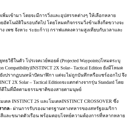
วางเพิ่มเข้ามา โดยจะมีการวิ่งและอุปสรรคต่างๆ ให้เลือกหลาย
โดยอัตโนมัติในรอบถัดไป โดยโหมดกิจกรรมวิ่งข้ามสิ่งกีดขวางจะ
ะยะทาง เพซ จังหวะ ระยะก้าว) กราฟแสดงความสูงเทียบกับเวลาและ
ุทธวิธีในตัว โปรเจคเวย์พอยต์ (Projected Waypoints)โหมดระบุ
Compatibility)INSTINCT 2X Solar– Tactical Edition ยังมีโหมด
จะยังปรากฏบนหน้าปัดนาฬิกา แต่จะไม่ถูกบันทึกหรือแชร์ออกไป จึง
CT 2X Solar – Tactical Editionจะแตกต่างจากรุ่น Standard โดย
ได้ดีในที่มืดตามธรรมชาติของสายตามนุษย์
T 2 โมเดล INSTINCT 2S และโมเดลINSTINCT CROSSOVER ซึ่ง
สากล
– ผ่านการรับรองมาตรฐานทางทหารของสหรัฐอเมริกา
ัด สีและขนาดตัวเรือน พร้อมตอบโจทย์ความต้องการที่หลากหลาย