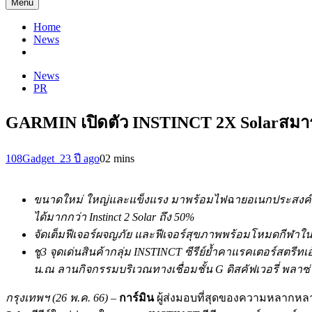
Menu
Home
News
News
PR
GARMIN เปิดตัว INSTINCT 2X Solarสมาร์ทว
108Gadget_2
3 ปี ago
0
2 mins
ขนาดใหม่ ใหญ่และแข็งแรง
มาพร้อมไฟฉายอเนกประสงค์ใ
ได้มากกว่า Instinct 2 Solar ถึง 50%
จัดเต็มฟีเจอร์ผจญภัย และฟีเจอร์สุขภาพพร้อมโหมดกีฬาใน
ชู
3 จุดเด่นสินค้ากลุ่ม INSTINCT ซีรีย์ย้ำคาแรคเตอร์สตรีทเอ้
น.
ณ ลานกิจกรรมบริเวณทางเชื่อมชั้น
G ดิสคัฟเวอรี่ พลาซ่
กรุงเทพฯ (
26 พ.ค. 66)
–
การ์มิน
ผู้ส่งมอบที่สุดของความหลากหล