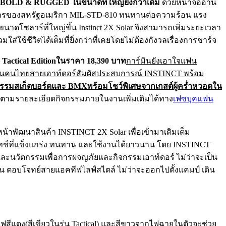
BOLD & RUGGED ในขนาดที่ใหญ่ยิ่งกว่าเดิม
ด้วยหน้าจออ่าน
างทหารของสหรัฐอเมริกา MIL-STD-810 ทนทานต่อความร้อน แรง
าดโซลาร์ที่ใหญ่ขึ้น Instinct 2X Solar จึงสามารถเพิ่มระยะเวลา
วมใส่ใช้ชีวิตได้เต็มที่ยิ่งกว่าที่เคยโดยไม่ต้องกังวลเรื่องการชาร์จ
Tactical Editionในราคา 18,390 บาท
การ์มินยังเอาใจแฟน
นคนไทยสายเอาท์ดอร์สัมผัสประสบการณ์ INSTINCT พร้อม
บกิจกรรมสเก็ตบอร์ดและ BMXพร้อมโชว์พิเศษจากเกสต์ผู้คร่ำหวอดใน
ตามรายละเอียดกิจกรรมภายในงานเพิ่มเติมได้ทาง
เฟซบุคแฟน
น้าพัฒนาสินค้า INSTINCT 2X Solar เพื่อเข้ามาเติมเต็ม
์ทวอทช์ที่แข็งแกร่ง ทนทาน และใช้งานได้ยาวนาน โดย INSTINCT
และนวัตกรรมเพื่อการผจญภัยและกิจกรรมเอาท์ดอร์ ไม่ว่าจะเป็น
 ตอบโจทย์สายแอคทีฟไลฟ์สไตล์ ไม่ว่าจะออกไปตั้งแคมป์ เดิน
สีแดง(สีเขียวในรุ่น Tactical) และสีขาวจากไฟฉายในตัวจะช่วย