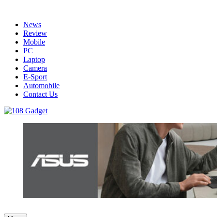
Skip
to
News
content
Review
Mobile
PC
Laptop
Camera
E-Sport
Automobile
Contact Us
108 Gadget
รวบรวมเรื่องราว Gadget IT ,Laptop, Smartphone , ยานยนต์