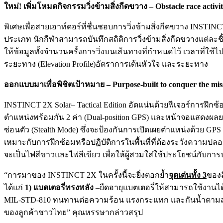
ใหม่
! เพิ่มโหมดกิจกรรมวิ่งข้ามสิ่งกีดขวาง – Obstacle race activi
พิเศษเพื่อสายเอาท์ดอร์ที่ชื่นชอบการวิ่งข้ามสิ่งกีดขวาง INSTINC
ประเภท นักกีฬาสามารถบันทึกสถิติการวิ่งข้ามสิ่งกีดขวางแต่ละ
ให้ข้อมูลทั้งจำนวนครั้งการวิ่งบนเส้นทางที่กำหนดไว้ เวลาที่ใ
ระยะทาง (Elevation Profile)อัตราการเต้นหัวใจ และระยะทาง
ออกแบบมาเพื่อพิชิตเป้าหมาย
– Purpose-built to conquer the mis
INSTINCT 2X Solar– Tactical Edition อัดแน่นด้วยฟีเจอร์การฝึก
ตำแหน่งพร้อมกัน 2 ค่า (Dual-position GPS) และหน้าจอแสดงผลยาม
ซ่อนตัว (Stealth Mode) ซึ่งจะป้องกันการเปิดเผยตำแหน่งด้วย G
เหมาะกับการฝึกซ้อมหรือปฏิบัติการในพื้นที่ที่ต้องระวังความปลอ
จะเป็นไฟสีขาวและไฟสีเขียว เพื่อให้ผู้สวมใส่ใช้ประโยชน์กับก
“การมาของ INSTINCT 2X ในครั้งนี้จะยิ่งตอกย้ำ
จุดเด่นทั้ง
3
ของส
ได้แก่
1) แบตเตอรี่ทรงพลัง
–ยืดอายุแบตเตอรี่ให้สามารถใช้งาน
MIL-STD-810 ทนทานต่อความร้อน แรงกระแทก และกันน้ำตา
ของลูกค้าชาวไทย” คุณหรรษากล่าวสรุป