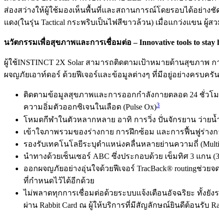
ส่องสว่างให้ผู้ใช้มองเห็นพื้นที่และสถานการณ์โดยรอบได้อย่าง
แดง(ในรุ่น Tactical กระพริบเป็นไฟสีขาวล้วน) เมื่อแกว่งแขน ผู้
นวัตกรรมเพื่อสุขภาพและการเชื่อมต่อ
– Innovative tools to stay
ผู้ใช้INSTINCT 2X Solar สามารถติดตามเป้าหมายด้านสุขภาพ 
ผจญภัยเอาท์ดอร์ ด้วยฟีเจอร์และข้อมูลต่างๆ ที่มีอยู่อย่างครบครั
ติดตามข้อมูลสุขภาพและการออกกำลังกายตลอด 24 ชั่วโมง ไม
3
ความอิ่มตัวออกซิเจนในเลือด (Pulse Ox)
โหมดกีฬาในตัวหลากหลาย อาทิ การวิ่ง ปั่นจักรยาน ว่ายน้ำ
เข้าใจภาพรวมของร่างกาย การฝึกซ้อม และการฟื้นฟูร่างกา
รองรับเทคโนโลยีระบุตำแหน่งคลื่นหลายย่านความถี่ (Mul
นำทางด้วยเซ็นเซอร์ ABC ซึ่งประกอบด้วย เข็มทิศ 3 แกน (3-
ออกผจญภัยอย่างอุ่นใจด้วยฟีเจอร์ TracBack® routingช่วยจดจำ
ที่กำหนดไว้ได้อีกด้วย
ไม่พลาดทุกการเชื่อมต่อด้วยระบบแจ้งเตือนอัจฉริยะ ทั้งย
ผ่าน Rabbit Card ณ ผู้ให้บริการที่มีสัญลักษณ์ยินดีต้อนรั