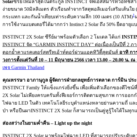
Solar
ซีรีย์ใหม่ล่าสุดในตระกูล INSTINCT จีพีเอสสมาร์ทวอทช์สา
ง่ายขนาด 50มิลลิเมตร ตัวเรือนทำจากวัสดุพอลิเมอร์เสริมเส้น
1
กระแทก และกันน้ำเทียบเท่าระดับความลึก 100 เมตร (10 ATM)
การใช้งานแบตเตอรี่ได้มากกว่า Instinct 2 Solar ถึง 50% ยืดอ
INSTINCT 2X Solar ซีรีย์มาพร้อมตัวเลือก 2 โมเดล ได้แก่
INSTI
INSTINCT
จัด “
GARMIN INSTINCT DAY” ต่อเนื่องเป็นปีที่ 2 ภ
ตอกย้ำคาแรคเตอร์สตรีทเอ้าท์ดอร์ผ่านแอคทิวิตี้สุดมันส์
อาทิ กา
วงการ
ตั้งแต่วันที่
10 – 11
มิถุนายน
2566
เวลา
13.00 – 20.00
น
. ณ
เพจ Garmin Thailand
คุณหรรษา อาภานุกูล ผู้จัดการฝ่ายกลยุทธ์การตลาด การ์มิน ปร
INSTINCT Family ให้แข็งแกร่งยิ่งขึ้น เพื่อเพิ่มตัวเลือกของดี
2X Solar ไม่เพียงครบครันทั้งฟีเจอร์การติดตามสุขภาพ การออก
ไฟฉาย LED ในตัว เทคโนโลยีระบุตำแหน่งหลายย่านความถี่ และเ
ป่า หรือปีนผาINSTINCT 2X Solar ก็สามารถเป็นคู่หูรู้ใจได้ในทุกแอ
ส่องสว่างในยามค่ำคืน
– Light up the night
INSTINCT 2X Solar มาพร้อมไฟฉาย LED ที่สามารถปรับระดับความส