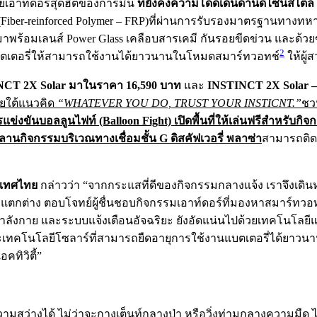
ยเอาท์ดอร์สุดฮิตของการ์มิน
ที่ยังคงความโดดเด่นด้านดีไซน์สไตล์
ใย (Fiber-reinforced Polymer – FRP)ที่ผ่านการรับรองมาตรฐานท
มาพร้อมเลนส์ Power Glass เคลือบสารเคมี กันรอยขีดข่วน และด้วยขน
2
ายุแบตเตอรี่ให้สามารถใช้งานได้ยาวนานในโหมดสมาร์ทวอทช์
ให้ผู้ส
NCT 2X Solar
มาในราคา 16,590 บาท
และ
INSTINCT 2X Solar – 
ายใต้แนวคิด
“WHATEVER YOU DO, TRUST YOUR INSTICNT.”
ชว
รแข่งขันบอลลูนไฟท์
(Balloon Fight) เปิดพื้นที่ให้เล่นฟรีสำหรั
 ลานกิจกรรมบริเวณทางเชื่อมชั้น G ดิสคัฟเวอรี่ พลาซ่า
สามารถติด
ะเทศไทย
กล่าวว่า “จากกระแสที่ดีของกิจกรรมกลางแจ้ง เราจึงเดินห
ไซน์ที่แตกต่าง ตอบโจทย์ผู้ชื่นชอบกิจกรรมเอาท์ดอร์ที่มองหาสมาร
กำลังกาย และระบบแจ้งเตือนอัจฉริยะ ยังอัดแน่นไปด้วยเทคโนโลยี
ทคโนโลยีโซลาร์ที่สามารถยืดอายุการใช้งานแบตเตอรี่ได้ยาวนาน
คทิวิตี้”
ว่างได้ ไม่ว่าจะกางเต็นท์กลางป่า หรือวิ่งท่ามกลางความมืด ไฟ