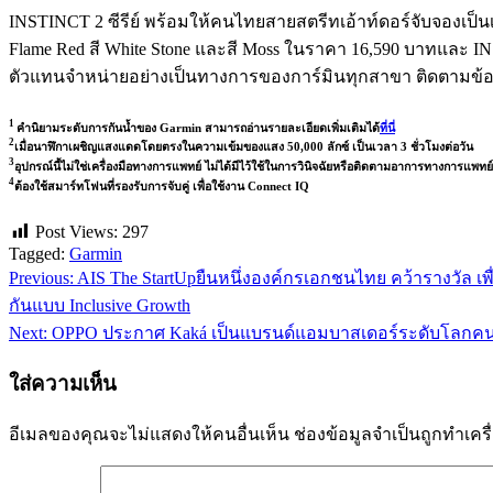
INSTINCT 2 ซีรีย์ พร้อมให้คนไทยสายสตรีทเอ้าท์ดอร์จับจองเป็นเจ้
Flame Red สี White Stone และสี Moss ในราคา 16,590 บาทและ INSTI
ตัวแทนจำหน่ายอย่างเป็นทางการของการ์มินทุกสาขา ติดตามข้อมูลส
1
คำนิยามระดับการกันน้ำของ Garmin สามารถอ่านรายละเอียดเพิ่มเติมได้
ที่นี่
2
เมื่อนาฬิกาเผชิญแสงแดดโดยตรงในความเข้มของแสง 50,000 ลักซ์ เป็นเวลา 3 ชั่วโมงต่อวัน
3
อุปกรณ์นี้ไม่ใช่เครื่องมือทางการแพทย์ ไม่ได้มีไว้ใช้ในการวินิจฉัยหรือติดตามอาการทางการแพทย
4
ต้องใช้สมาร์ทโฟนที่รองรับการจับคู่ เพื่อใช้งาน Connect IQ
Post Views:
297
Tagged:
Garmin
Previous:
AIS The StartUpยืนหนึ่งองค์กรเอกชนไทย คว้ารางวัล เพ
แนะแนว
กันแบบ Inclusive Growth
เรื่อง
Next:
OPPO ประกาศ Kaká เป็นแบรนด์แอมบาสเดอร์ระดับโลกคนล่
ใส่ความเห็น
อีเมลของคุณจะไม่แสดงให้คนอื่นเห็น
ช่องข้อมูลจำเป็นถูกทำเค