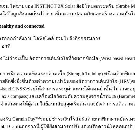
ชัดเจน ไฟฉายของ INSTINCT 2X Solar ยังมีโหมดกระพริบ (Strobe 
สวมใส่จึงถูกสังเกตเห็นได้ง่าย เพิ่มความปลอดภัยและสร้างความมั่นใ
 healthy and connected
การออกกำลังกาย ไลฟ์สไตล์ รวมไปถึงกิจกรรมการ
น อาทิ
่ว่าจะเป็น อัตราการเต้นหัวใจที่วัดจากข้อมือ (Wrist-based He
 การฝึกความแข็งแรงกล้ามเนื้อ (Strength Training) พร้อมด้วยฟีเ
ยลึกซึ้งยิ่งขึ้นด้วยค่าความแปรผันของอัตราการเต้นหัวใจ (HRV)
ti-band GNSS)ช่วยให้สามารถระบุตำแหน่งได้แม่นยำขึ้น ไม่ว่าจ
axis compass)และเครื่องมือวัดระดับความสูงจากน้ำทะเล (Barometri
เส้นทางให้ผู้สวมใส่ย้อนกลับสู่จุดเริ่มต้น และยังสามารถติดตามเส้
ังรองรับ Garmin Pay™ระบบชำระเงินไร้สัมผัสด้วยนาฬิกาผ่านบัตรเค
บ Rabbit Cardนอกจากนี้ ผู้ใช้ยังสามารถปรับแต่งหรือดาวน์โหลดแอปฯ