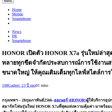
Menu
Home
Mobile
Smartphone
News
PR
Smartphone
HONOR เปิดตัว HONOR X7a รุ่นใหม่ล่าสุ
ทลายทุกขีดจำกัดประสบการณ์การใช้งานสม
ขนาดใหญ่ ให้คุณเติมเต็มทุกไลฟ์สไตล์การใ
108Gadget_2
3 ปี ago
0
1 mins
กรุงเทพฯ
–
2
8
กุมภาพันธ์
2566
–
ออเนอร์ (
HONOR)
ผู้ให้บริการอุ
สมาร์ทโฟนรุ่นใหม่
HONOR X7aที่สุดแห่งความคุ้มค่า มาพร้อม