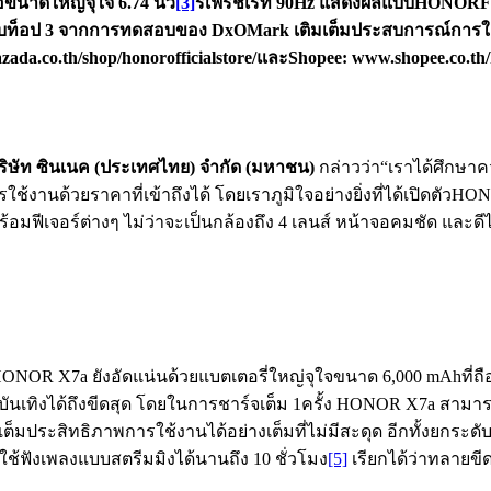
ขนาดใหญ่จุใจ 6.74 นิ้ว
[3]
รีเฟรชเรท 90Hz แสดงผลแบบHONORFullV
ับท็อป 3 จากการทดสอบของ DxOMark เติมเต็มประสบการณ์การใช้ง
ada.co.th/shop/honorofficialstore/
และ
Shopee:
www.shopee.co.th/h
ิษัท ซินเนค
(
ประเทศไทย
)
จำกัด
(
มหาชน
)
กล่าวว่า“เราได้ศึกษาค
ช้งานด้วยราคาที่เข้าถึงได้ โดยเราภูมิใจอย่างยิ่งที่ได้เปิดตัวHO
จอร์ต่างๆ ไม่ว่าจะเป็นกล้องถึง 4 เลนส์ หน้าจอคมชัด และดีไซน์ส
ONOR X7a ยังอัดแน่นด้วยแบตเตอรี่ใหญ่จุใจขนาด 6,000 mAhที่ถื
ันเทิงได้ถึงขีดสุด โดยในการชาร์จเต็ม 1ครั้ง HONOR X7a สามารถเ
มเต็มประสิทธิภาพการใช้งานได้อย่างเต็มที่ไม่มีสะดุด อีกทั้ง
ช้ฟังเพลงแบบสตรีมมิงได้นานถึง 10 ชั่วโมง
[5]
เรียกได้ว่าทลายขี