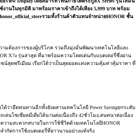
iew Displayโดยสมาร์ทโฟนภายใต้ตระกูลX Series รุ่นใหม่นี้
านในทุกมิติ มาพร้อมราคาเข้าถึงได้เพียง 5,999 บาท
พร้อม
onor_official_store
รวมทั้งร้านค้าตัวแทนจำหน่าย
HONOR
ชั้น
วามต้องการของผู้บริโภค รวมถึงมุ่งมั่นพัฒนาเทคโนโลยีและ
NOR X7a รุ่นล่าสุด ที่มาพร้อมความโดดเด่นกับแบตเตอรี่ซึ่งผ่าน
ุดพรีเมียม เรียกได้ว่าเป็นสุดยอดแห่งความคุ้มค่าคุ้มราคา ที่
อได้ว่าอึดทนทานอีกทั้งยังผสานเทคโนโลยี Power Savingยกระดับ
ล่นโซเชียลมีเดียได้นานต่อเนื่องถึง 42ชั่วโมง,สนทนาต่อเนื่อง
ยกระดับความสะดวกสบายในการใช้ชีวิตด้วยเทคโนโลยีHONOR
ดจำกัดการใช้แบตเตอรี่ที่ยาวนานอย่างแท้จริง