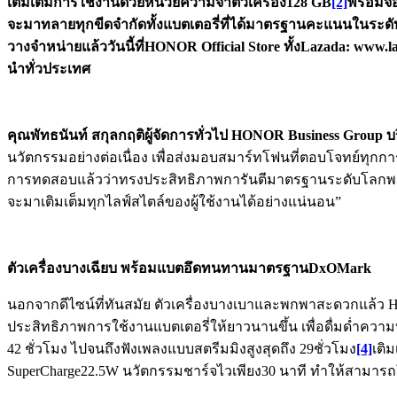
เติมเต็มการใช้งานด้วยหน่วยความจำตัวเครื่อง128 GB
[2]
พร้อมจอ
จะมาทลายทุกขีดจำกัดทั้งแบตเตอรี่ที่ได้มาตรฐานคะแนนในระด
วางจำหน่ายแล้ววันนี้ที่
HONOR Official Store
ทั้ง
Lazada:
www.laz
นำทั่วประเทศ
คุณพัทธนันท์ สกุลกฤติผู้จัดการทั่วไป
HONOR Business Group
บร
นวัตกรรมอย่างต่อเนื่อง เพื่อส่งมอบสมาร์ทโฟนที่ตอบโจทย์ทุกการใ
การทดสอบแล้วว่าทรงประสิทธิภาพการันตีมาตรฐานระดับโลกพร้อมฟีเ
จะมาเติมเต็มทุกไลฟ์สไตล์ของผู้ใช้งานได้อย่างแน่นอน”
ตัวเครื่องบางเฉียบ พร้อมแบตอึดทนทานมาตรฐาน
DxOMark
นอกจากดีไซน์ที่ทันสมัย ตัวเครื่องบางเบาและพกพาสะดวกแล้ว H
ประสิทธิภาพการใช้งานแบตเตอรี่ให้ยาวนานขึ้น เพื่อดื่มด่ำความบ
42 ชั่วโมง ไปจนถึงฟังเพลงแบบสตรีมมิงสูงสุดถึง 29ชั่วโมง
[4]
เติ
SuperCharge22.5W นวัตกรรมชาร์จไวเพียง30 นาที ทำให้สามารถใ