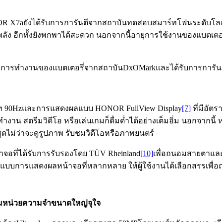
 X7aยังได้รับการการันตีจากสถาบันทดสอบสมาร์ทโฟนระดับโลกโ
รงพลัง อีกทั้งยังพกพาได้สะดวก นอกจากนี้อายุการใช้งานของแบต
พการทำงานของแบตเตอรี่จากสถาบันDxOMarkและได้รับการการันตีร
รท 90Hzและการแสดงผลแบบ HONOR FullView Display
[7]
ที่มีอัต
งาน สตรีมวิดีโอ หรือเล่นเกมก็ดื่มด่ำได้อย่างเต็มอิ่ม นอกจากนี
งสุดไม่ว่าจะดูรูปภาพ รับชมวิดีโอหรือภาพยนตร์
จอที่ได้รับการรับรองโดย TÜV Rheinland
[10]
เพื่อถนอมสายตาและทำ
็นรูปแบบการแสดงผลหน้าจอที่หลากหลาย ให้ผู้ใช้งานได้เลือกสรร
ม
หน่วยความจำขนาดใหญ่
จุใจ