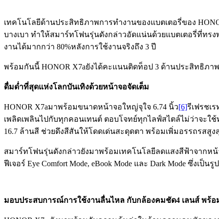
เทคโนโลยีด้านประสิทธิภาพการทำงานของแบตเตอรี่ของ HONOR
บางเบา ทำให้สมาร์ทโฟนรุ่นดังกล่าวอัดแน่นด้วยแบตเตอรี่ที่ท
งานได้มากกว่า 80%หลังการใช้งานจริงถึง 3 ปี
พร้อมกันนี้ HONOR X7aยังได้คะแนนติดท็อป 3 ด้านประสิทธิภา
ดื่มด่ำที่สุดแห่งโลกบันเทิงด้วยหน้าจอจัดเต็ม
HONOR X7aมาพร้อมขนาดหน้าจอใหญ่จุใจ 6.74 นิ้ว
[6]
รีเฟรชเ
เพลิดเพลินไปกับทุกคอนเทนต์ ตอบโจทย์ทุกไลฟ์สไตล์ไม่ว่าจะใช้ทำ
16.7 ล้านสี ช่วยดึงสีสันให้โดดเด่นสะดุดตา พร้อมเพิ่มอรรถรสสู
สมาร์ทโฟนรุ่นดังกล่าวยังมาพร้อมเทคโนโลยีลดแสงสีฟ้าจากหน้า
ฟีเจอร์ Eye Comfort Mode, eBook Mode และ Dark Mode ซึ่งเป
มอบประสบการณ์การใช้งานลื่นไหล กับกล้องคมชัด
4 เลนส์ พร้อ