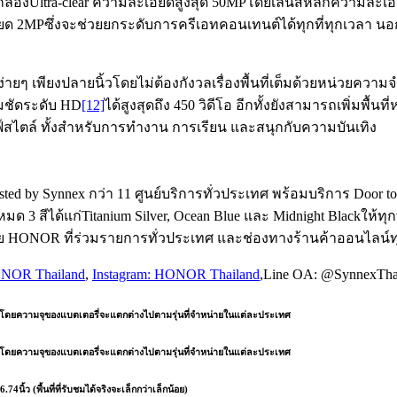
งUltra-clear ความละเอียดสูงสุด 50MPโดยเลนส์หลักความละเอีย
2MPซึ่งจะช่วยยกระดับการครีเอทคอนเทนต์ได้ทุกที่ทุกเวลา นอกจ
ายๆ เพียงปลายนิ้วโดยไม่ต้องกังวลเรื่องพื้นที่เต็มด้วยหน่วยควา
คมชัดระดับ HD
[12]
ได้สูงสุดถึง 450 วิดีโอ อีกทั้งยังสามารถเพิ่มพื้น
สไตล์ ทั้งสำหรับการทำงาน การเรียน และสนุกกับความบันเทิง
 by Synnex กว่า 11 ศูนย์บริการทั่วประเทศ พร้อมบริการ Door to Do
สีได้แก่Titanium Silver, Ocean Blue และ Midnight Blackให้ทุกท่
ย HONOR ที่ร่วมรายการทั่วประเทศ และช่องทางร้านค้าออนไลน์
ONOR Thailand
,
Instagram: HONOR Thailand
,Line OA: @SynnexTh
mAh โดยความจุของแบตเตอรี่จะแตกต่างไปตามรุ่นที่จำหน่ายในแต่ละประเทศ
mAh โดยความจุของแบตเตอรี่จะแตกต่างไปตามรุ่นที่จำหน่ายในแต่ละประเทศ
้ว (พื้นที่ที่รับชมได้จริงจะเล็กกว่าเล็กน้อย)