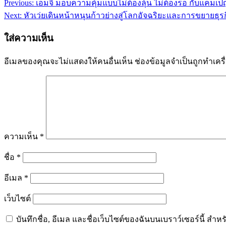
Previous:
เอ็มจี มอบความคุ้มแบบไม่ต้องลุ้น ไม่ต้องรอ กับแคมเ
แนะแนว
Next:
หัวเว่ยเดินหน้าหนุนก้าวย่างสู่โลกอัจฉริยะและการขยายธุร
เรื่อง
ใส่ความเห็น
อีเมลของคุณจะไม่แสดงให้คนอื่นเห็น
ช่องข้อมูลจำเป็นถูกทำเค
ความเห็น
*
ชื่อ
*
อีเมล
*
เว็บไซต์
บันทึกชื่อ, อีเมล และชื่อเว็บไซต์ของฉันบนเบราว์เซอร์นี้ ส