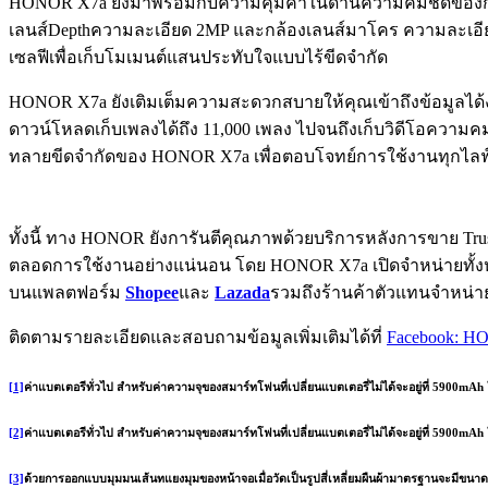
HONOR X7a ยังมาพร้อมกับความคุ้มค่าในด้านความคมชัดของกล้อ
เลนส์Depthความละเอียด 2MP และกล้องเลนส์มาโคร ความละเอียด 
เซลฟีเพื่อเก็บโมเมนต์แสนประทับใจแบบไร้ขีดจำกัด
HONOR X7a ยังเติมเต็มความสะดวกสบายให้คุณเข้าถึงข้อมูลได้ง่
ดาวน์โหลดเก็บเพลงได้ถึง 11,000 เพลง ไปจนถึงเก็บวิดีโอความ
ทลายขีดจำกัดของ HONOR X7a เพื่อตอบโจทย์การใช้งานทุกไลฟ์
ทั้งนี้ ทาง HONOR ยังการันตีคุณภาพด้วยบริการหลังการขาย Trusted
ตลอดการใช้งานอย่างแน่นอน โดย HONOR X7a เปิดจำหน่ายทั้งหมด 3 
บนแพลตฟอร์ม
Shopee
และ
Lazada
รวมถึงร้านค้าตัวแทนจำหน่า
ติดตามรายละเอียดและสอบถามข้อมูลเพิ่มเติมได้ที่
Facebook: H
[1]
ค่าแบตเตอรีทั่วไป สำหรับค่าความจุของสมาร์ทโฟนที่เปลี่ยนแบตเตอรี่ไม่ได้จะอยู่ที่ 5900
[2]
ค่าแบตเตอรีทั่วไป สำหรับค่าความจุของสมาร์ทโฟนที่เปลี่ยนแบตเตอรี่ไม่ได้จะอยู่ที่ 5900
[3]
ด้วยการออกแบบมุมมนเส้นทแยงมุมของหน้าจอเมื่อวัดเป็นรูปสี่เหลี่ยมผืนผ้ามาตรฐานจะมีขนาด6.74นิ