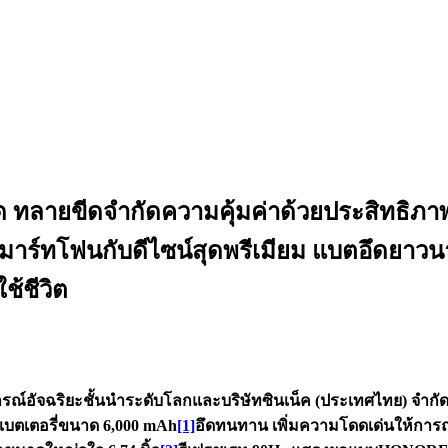
ด ทลายขีดจำกัดความคุ้มค่าด้วยประสิทธิ
าร์ทโฟนกับดีไซน์สุดพรีเมียม แบตอึดยาวน
ช้ชีวิต
ปกรณ์อัจฉริยะชั้นนำระดับโลกและบริษัทซินเน็ค (ประเทศไทย) จำกัด
แบตเตอรี่ขนาด 6,000 mAh
[1]
อึดทนทาน เพิ่มความโดดเด่นให้การถ