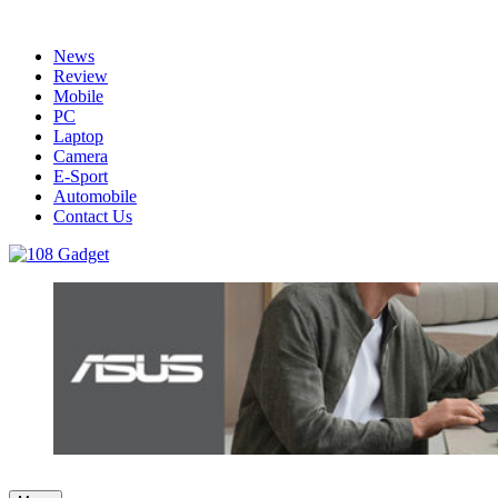
Skip
to
News
content
Review
Mobile
PC
Laptop
Camera
E-Sport
Automobile
Contact Us
108 Gadget
รวบรวมเรื่องราว Gadget IT ,Laptop, Smartphone , ยานยนต์