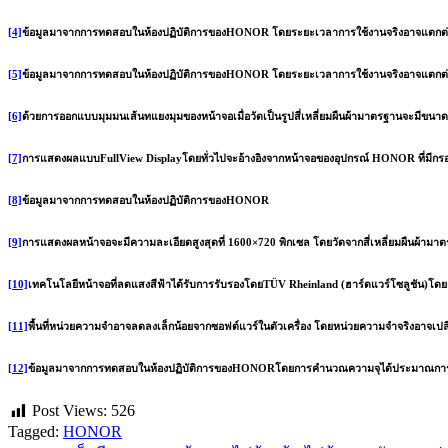
[4]
ข้อมูลมาจากการทดสอบในห้องปฏิบัติการของHONOR โดยระยะเวลาการใช้งานจริงอาจแตกต่างก
[5]
ข้อมูลมาจากการทดสอบในห้องปฏิบัติการของHONOR โดยระยะเวลาการใช้งานจริงอาจแตกต่างก
[6]
ด้วยการออกแบบมุมมนเส้นทแยงมุมของหน้าจอเมื่อวัดเป็นรูปสี่เหลี่ยมผืนผ้ามาตรฐานจะมีขนาด6.74นิ
[7]
การแสดงผลแบบFullView Displayโดยทั่วไปจะอ้างอิงจากหน้าจอของอุปกรณ์ HONOR ที่มีกร
[8]
ข้อมูลมาจากการทดสอบในห้องปฏิบัติการของHONOR
[9]
การแสดงผลหน้าจอจะมีความละเอียดสูงสุดที่ 1600×720 พิกเซล โดยวัดจากสี่เหลี่ยมผืนผ้า
[10]
เทคโนโลยีหน้าจอที่ลดแสงสีฟ้าได้รับการรับรองโดยTÜV Rheinland (ฮาร์ดแวร์โซลูชัน)โด
[11]
พื้นที่หน่วยความจำอาจลดลงเล็กน้อยจากซอฟต์แวร์ในตัวเครื่อง โดยหน่วยความจำจริงอาจเป
[12]
ข้อมูลมาจากการทดสอบในห้องปฏิบัติการของHONORโดยการคำนวณความจุได้ประมาณการจา
Post Views:
526
Tagged:
HONOR