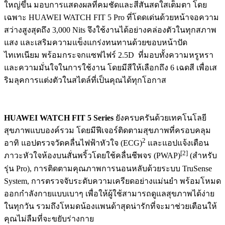
ใหญ่ขึ้น มอบการแสดงผลที่คมชัดและสีสันสดใสเต็มตา โดย
เฉพาะ HUAWEI WATCH FIT 5 Pro ที่โดดเด่นด้วยหน้าจอความ
สว่างสูงสุดถึง 3,000 Nits จึงใช้งานได้อย่างคล่องตัวในทุกสภาพ
แสง และเสริมความแข็งแกร่งทนทานด้วยขอบหน้าปัด
ไทเทเนียม พร้อมกระจกแซฟไฟร์ 2.5D ที่มอบทั้งความหรูหรา
และความมั่นใจในการใช้งาน โดยมีสีให้เลือกถึง 6 เฉดสี เพื่อเส
ริมลุคการแต่งตัวในสไตล์ที่เป็นคุณได้ทุกโอกาส
HUAWEI WATCH FIT 5 Series
ยังครบครันด้วยเทคโนโลยี
สุขภาพแบบองค์รวม โดยมีฟีเจอร์ติดตามสุขภาพที่ครอบคลุม
2
อาทิ แอปตรวจวัดคลื่นไฟฟ้าหัวใจ (ECG)
และแอปแจ้งเตือน
[2]
ภาวะหัวใจห้องบนสั่นพริ้วโดยใช้คลื่นชีพจร (PWAP)
(สำหรับ
รุ่น Pro), การติดตามคุณภาพการนอนหลับด้วยระบบ TruSense
System, การตรวจจับระดับความเครียดอย่างแม่นยำ พร้อมโหมด
ออกกำลังกายแบบเบาๆ เพื่อให้ผู้ใช้สามารถดูแลสุขภาพได้ง่าย
ในทุกวัน รวมถึงโหมดน้องแพนด้าสุดน่ารักที่จะมาช่วยเตือนให้
คุณไม่ลืมที่จะขยับร่างกาย