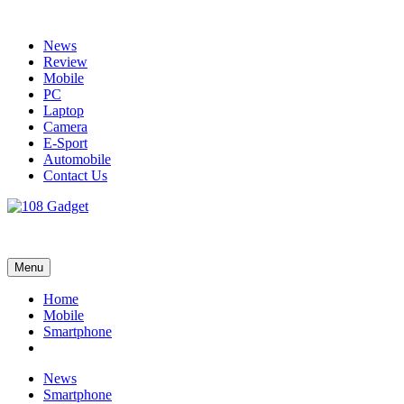
Skip
to
News
content
Review
Mobile
PC
Laptop
Camera
E-Sport
Automobile
Contact Us
108 Gadget
รวบรวมเรื่องราว Gadget IT ,Laptop, Smartphone , ยานยนต์
Menu
Home
Mobile
Smartphone
News
Smartphone