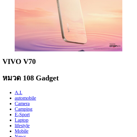
VIVO V70
หมวด 108 Gadget
A.I.
automobile
Camera
Camping
E-Sport
Laptop
lifestyle
Mobile
News