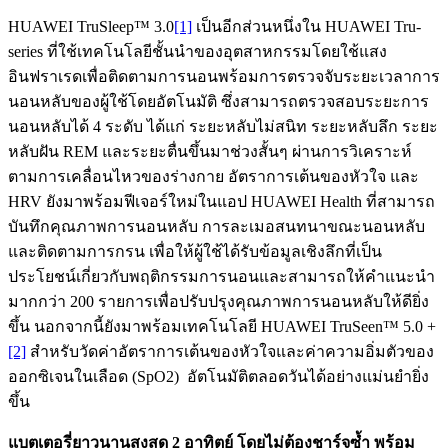
HUAWEI TruSleep™ 3.0
[1]
เป็นอีกส่วนหนึ่งใน HUAWEI Tru-
series ที่ใช้เทคโนโลยีชั้นนำของอุตสาหกรรมโดยใช้แสง
อินฟราเรดเพื่อติดตามการนอนพร้อมการตรวจจับระยะเวลาการ
นอนหลับของผู้ใช้โดยอัตโนมัติ ซึ่งสามารถตรวจสอบระยะการ
นอนหลับได้ 4 ระดับ ได้แก่ ระยะหลับไม่สนิท ระยะหลับลึก ระยะ
หลับฝัน REM และระยะตื่นขึ้นมาช่วงสั้นๆ ผ่านการวิเคราะห์
ตามการเคลื่อนไหวของร่างกาย อัตราการเต้นของหัวใจ และ
HRV ยังมาพร้อมฟีเจอร์ใหม่ในแอป HUAWEI Health ที่สามารถ
บันทึกคุณภาพการนอนหลับ การละเมอสนทนาขณะนอนหลับ
และติดตามการกรน เพื่อให้ผู้ใช้ได้รับข้อมูลเชิงลึกที่เป็น
ประโยชน์เกี่ยวกับพฤติกรรมการนอนและสามารถให้คำแนะนำ
มากกว่า 200 รายการเพื่อปรับปรุงคุณภาพการนอนหลับให้ดียิ่ง
ขึ้น นอกจากนี้ยังมาพร้อมเทคโนโลยี HUAWEI TruSeen™ 5.0 +
[2]
สำหรับวัดค่าอัตราการเต้นของหัวใจและค่าความอิ่มตัวของ
ออกซิเจนในเลือด (SpO2) อัตโนมัติตลอดวันได้อย่างแม่นยำยิ่ง
ขึ้น
แบตเตอรี่ยาวนานสูงสุด 2 อาทิตย์
โดยไม่ต้องชาร์จซ้ำ พร้อม