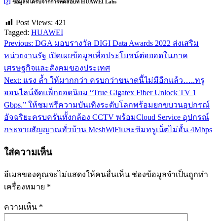
[2]
ข้อมูลที่ได้รับจากการทดสอบที่ HUAWEI Labs
Post Views:
421
Tagged:
HUAWEI
Previous:
DGA มอบรางวัล DIGI Data Awards 2022 ส่งเสริม
แนะแนว
หน่วยงานรัฐ เปิดเผยข้อมูลเพื่อประโยชน์ต่อยอดในภาค
เรื่อง
เศรษฐกิจและสังคมของประเทศ
Next:
แรง ล้ำ ให้มากกว่า ครบกว่าขนาดนี้ไม่มีอีกแล้ว…..ทรู
ออนไลน์จัดแพ็กยอดนิยม “True Gigatex Fiber Unlock TV 1
Gbps.” ให้ชมฟรีความบันเทิงระดับโลกพร้อมยกขบวนอุปกรณ์
อัจฉริยะครบครันทั้งกล้อง CCTV พร้อมCloud Service อุปกรณ์
กระจายสัญญาณทั่วบ้าน MeshWiFiและซิมทรูเน็ตไม่อั้น 4Mbps
ใส่ความเห็น
อีเมลของคุณจะไม่แสดงให้คนอื่นเห็น
ช่องข้อมูลจำเป็นถูกทำ
เครื่องหมาย
*
ความเห็น
*