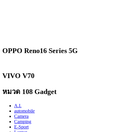
OPPO Reno16 Series 5G
VIVO V70
หมวด 108 Gadget
A.I.
automobile
Camera
Camping
E-Sport