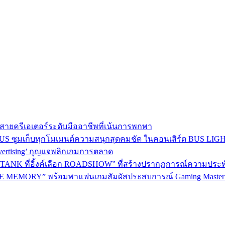
าใจสายครีเอเตอร์ระดับมืออาชีพที่เน้นการพกพา
BEUS ซูมเก็บทุกโมเมนต์ความสนุกสุดคมชัด ในคอนเสิร์ต BUS LI
dvertising’ กุญแจพลิกเกมการตลาด
ANK ที่อิ้งค์เลือก ROADSHOW” ที่สร้างปรากฏการณ์ความประทับใจม
 MEMORY” พร้อมพาแฟนเกมสัมผัสประสบการณ์ Gaming Master อ