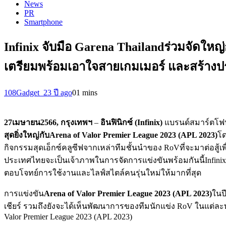
News
PR
Smartphone
Infinix จับมือ Garena Thailandร่วมจัดให
เตรียมพร้อมเอาใจสายเกมเมอร์ และสร้างประ
108Gadget_2
3 ปี ago
0
1 mins
27
เมษายน
256
6
,
กรุงเทพฯ
–
อินฟินิกซ์ (
Infinix
)
แบรนด์สมาร์ตโฟนส
สุดยิ่งใหญ่
กับ
Arena of Valor Premier League 2023 (APL
2023
)
โด
กิจกรรมสุดเอ็กซ์คลูซีฟจากเหล่าทีมชั้นนำของ RoVที่จะมาต่อสู้เพื่
ประเทศไทยจะเป็นเจ้าภาพในการจัดการแข่งขันพร้อมกันนี้Infinix ย
ตอบโจทย์การใช้งานและไลฟ์สไตล์คนรุ่นใหม่ให้มากที่สุด
การแข่งขัน
Arena of Valor Premier League 2023 (APL
2023
)
ในป
เชียร์ รวมถึงยังจะได้เห็นพัฒนาการของทีมนักแข่ง RoV ในแต่ละ
Valor Premier League 2023 (APL 2023)