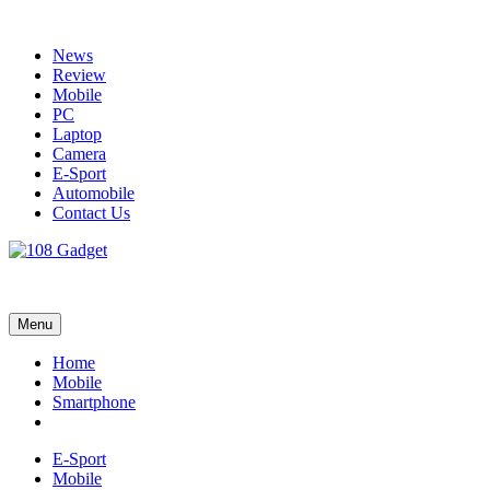
Skip
to
News
content
Review
Mobile
PC
Laptop
Camera
E-Sport
Automobile
Contact Us
108 Gadget
รวบรวมเรื่องราว Gadget IT ,Laptop, Smartphone , ยานยนต์
Menu
Home
Mobile
Smartphone
E-Sport
Mobile