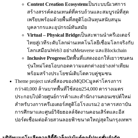
Content Creation Ecosystem
เป็นระบบนิเวศการ
สร้างสรรค์คอนเทนต์ที่ครบถ้วนและสมบูรณ์ที่สุด
เพรียบพร้อมด้วยพื้นที่สตูดิโอเงินทุนสนับสนุน
บุคลากรและอุปกรณ์ทันสมัย
Virtual – Physical Bridge
เป็นสะพานนำครีเอเตอร์
ไทยสู่เวทีระดับโลกผ่านเทคโนโลยีเชื่อมโลกจริงกับ
โลกเสมือนWeb3 อย่างMetaverse และBlockchain
Inclusive Progress
เปิดพื้นที่แสดงออกให้เยาวชนคน
รุ่นใหม่โดยโอบกอดความแตกต่างอย่างเท่าเทียม
พร้อมสร้างประโยชน์เติบโตควบคู่ชุมชน
Theme project แห่งที่สองของMQDCมูลค่าโครงการ
กว่า40,000 ล้านบาทพื้นที่ใช้สอย254,000 ตารางเมตร
ประกอบไปด้วยศูนย์การค้าและสำนักงานคอนเซปต์ใหม่
สำหรับวงการครีเอเตอร์สตูดิโอโรงแรม2 อาคารสถาบัน
การศึกษาและศูนย์วิจัยฮอลล์จัดงานคอนเสิร์ตและอีส
ปอร์ตเชื่อมต่อด้วยสวนลอยฟ้าขนาดใหญ่สุดในกรุงเทพฯ
บริษัทแมกโนเลียควอลิตี้ดีเวล็อปเม้นต์คอร์ปอเรชั่นจำกัด