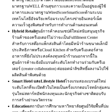
มาตรฐานWELL ด้านสุขภาวะและความเป็นอยู่ของผู้ใช้
อาคารและมาตรฐานWiredScoreSmartScoreด้านระบบ
เทคโนโลยีอัจฉริยะพร้อมระบบโครงข่ายอินเทอร์เน็ต
ความเร็วสูงพิเศษสำหรับการทำงานด้านคอนเทนต์
Hybrid Retail
ศูนย์การค้าคอนเซปต์ใหม่สนับสนุนธุรกิจ
ร้านค้าของครีเอเตอร์ไม่ว่าจะเป็นFulfillment Center
สำหรับการสต๊อกแพ็กส่งสินค้าโดยมีหน้าร้านขนาดเล็กมี
ประสิทธิภาพหรือCloud Kitchen สำหรับครีเอเตอร์สาย
อาหารที่ยังไม่ประสงค์ลงทุนหน้าร้านนอกจากนี้ใน
ศูนย์การค้าจะยังมีแบรนด์ระดับโลกทำงานร่วมกับครีเอ
เตอร์ (creator collaboration) ต่อยอดนำลิขสิทธิ์ผลงานไปใช้
ผลิตสินค้าพิเศษด้วย
Smart Hotel
และ
Lifestyle Hotel
โรงแรมสองแบรนด์ใหม่
ระดับโลกที่จะเปิดตัวในไทยเป็นครั้งแรกตอบโจทย์กลุ่มคน
รุ่นใหม่สตาร์ทอัพนักลงทุนและนักธุรกิจต่างชาติตอบรับ
การสร้างย่านนวัตกรรม
Education
สถาบันการศึกษามหาวิทยาลัยศูนย์วิจัยพื้นที่บ่ม