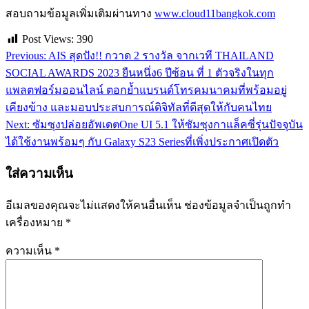
สอบถามข้อมูลเพิ่มเติมผ่านทาง
www.cloud11bangkok.com
Post Views:
390
Previous:
AIS สุดปัง!! กวาด 2 รางวัล จากเวที THAILAND
แนะแนว
SOCIAL AWARDS 2023 ยืนหนึ่ง6 ปีซ้อน ที่ 1 ตัวจริงในทุก
เรื่อง
แพลตฟอร์มออนไลน์ ตอกย้ำแบรนด์โทรคมนาคมที่พร้อมอยู่
เคียงข้าง และมอบประสบการณ์ดิจิทัลที่ดีสุดให้กับคนไทย
Next:
ซัมซุงปล่อยอัพเดตOne UI 5.1 ให้ซัมซุงกาแล็คซี่รุ่นปัจจุบัน
ได้ใช้งานพร้อมๆ กับ Galaxy S23 Seriesที่เพิ่งประกาศเปิดตัว
ใส่ความเห็น
อีเมลของคุณจะไม่แสดงให้คนอื่นเห็น
ช่องข้อมูลจำเป็นถูกทำ
เครื่องหมาย
*
ความเห็น
*