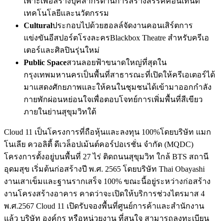
เพาะเพื่อสร้างบุคลากรด้านการสร้างสรรค์คอนเทนต์
เทคโนโลยีและนวัตกรรม
Cultural
ประกอบไปด้วยฮอลล์จัดงานคอนเสิร์ตการ
แข่งขันอีสปอร์ตโรงละครBlackbox Theatre สำหรับครีเอ
เตอร์และศิลปินรุ่นใหม่
Public Space
สวนลอยฟ้าขนาดใหญ่ที่สุดใน
กรุงเทพมหานครเป็นพื้นที่สาธารณะที่เปิดให้ครีเอเตอร์ได้
มาแสดงศักยภาพและให้คนในชุมชนได้เข้ามาออกกำลัง
กายพักผ่อนหย่อนใจเพื่อตอบโจทย์การเพิ่มพื้นที่สีเขียว
ภายในย่านสุขุมวิทใต้
Cloud 11 เป็นโครงการที่ถือหุ้นและลงทุน 100%โดยบริษัท แมก
โนเลีย ควอลิตี้ ดีเวล็อปเม้นต์คอร์ปอเรชั่น จำกัด (MQDC)
โครงการตั้งอยู่บนพื้นที่ 27 ไร่ ติดถนนสุขุมวิท ใกล้ BTS สถานี
อุดมสุข เริ่มต้นก่อสร้างปี พ.ศ. 2565 โดยบริษัท Thai Obayashi
งานเสาเข็มและฐานรากเสร็จ 100% ขณะนี้อยู่ระหว่างก่อสร้าง
งานโครงสร้างอาคาร คาดว่าจะเปิดให้บริการช่วงไตรมาส 4
พ.ศ.2567 Cloud 11 เปิดรับจองพื้นที่ศูนย์การค้าและสำนักงาน
แล้ว บริษัท องค์กร หรือหน่วยงาน ที่สนใจ สามารถลงทะเบียน