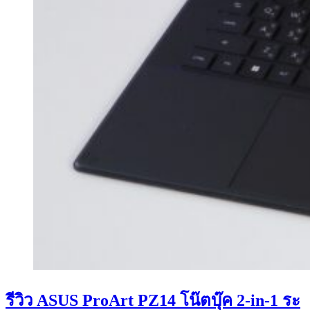
รีวิว ASUS ProArt PZ14 โน๊ตบุ๊ค 2-in-1 ระ