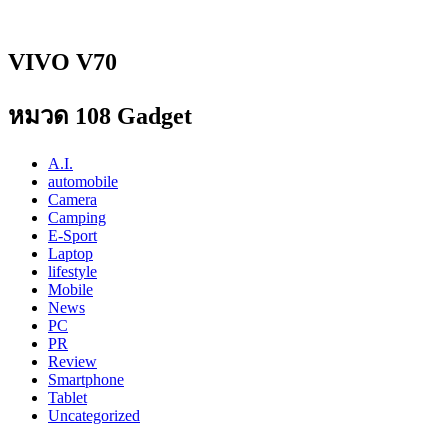
VIVO V70
หมวด 108 Gadget
A.I.
automobile
Camera
Camping
E-Sport
Laptop
lifestyle
Mobile
News
PC
PR
Review
Smartphone
Tablet
Uncategorized