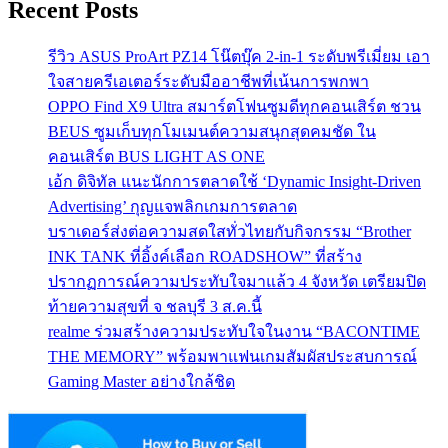
Recent Posts
รีวิว ASUS ProArt PZ14 โน๊ตบุ๊ค 2-in-1 ระดับพรีเมี่ยม เอา
ใจสายครีเอเตอร์ระดับมืออาชีพที่เน้นการพกพา
OPPO Find X9 Ultra สมาร์ตโฟนซูมดีทุกคอนเสิร์ต ชวน
BEUS ซูมเก็บทุกโมเมนต์ความสนุกสุดคมชัด ใน
คอนเสิร์ต BUS LIGHT AS ONE
เอ้ก ดิจิทัล แนะนักการตลาดใช้ ‘Dynamic Insight-Driven
Advertising’ กุญแจพลิกเกมการตลาด
บราเดอร์ส่งต่อความสดใสทั่วไทยกับกิจกรรม “Brother
INK TANK ที่อิ้งค์เลือก ROADSHOW” ที่สร้าง
ปรากฏการณ์ความประทับใจมาแล้ว 4 จังหวัด เตรียมปิด
ท้ายความสุขที่ จ ชลบุรี 3 ส.ค.นี้
realme ร่วมสร้างความประทับใจในงาน “BACONTIME
THE MEMORY” พร้อมพาแฟนเกมสัมผัสประสบการณ์
Gaming Master อย่างใกล้ชิด