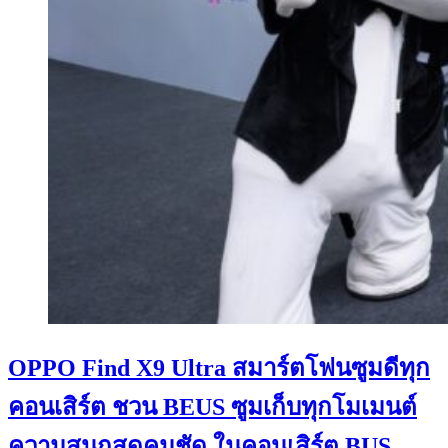
OPPO Find X9 Ultra สมาร์ตโฟนซูมดีทุก
คอนเสิร์ต ชวน BEUS ซูมเก็บทุกโมเมนต์
ความสนุกสุดคมชัด ในคอนเสิร์ต BUS