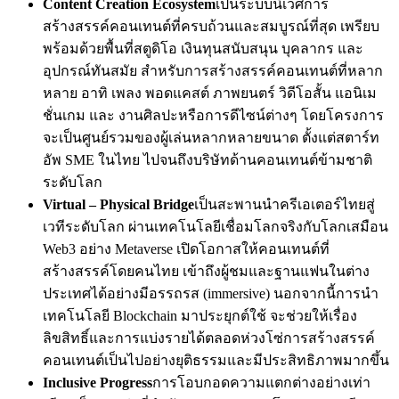
Content Creation Ecosystem
เป็นระบบนิเวศการ
สร้างสรรค์คอนเทนต์ที่ครบถ้วนและสมบูรณ์ที่สุด เพรียบ
พร้อมด้วยพื้นที่สตูดิโอ เงินทุนสนับสนุน บุคลากร และ
อุปกรณ์ทันสมัย สำหรับการสร้างสรรค์คอนเทนต์ที่หลาก
หลาย อาทิ เพลง พอดแคสต์ ภาพยนตร์ วิดีโอสั้น แอนิเม
ชั่นเกม และ งานศิลปะหรือการดีไซน์ต่างๆ โดยโครงการ
จะเป็นศูนย์รวมของผู้เล่นหลากหลายขนาด ตั้งแต่สตาร์ท
อัพ SME ในไทย ไปจนถึงบริษัทด้านคอนเทนต์ข้ามชาติ
ระดับโลก
Virtual – Physical Bridge
เป็นสะพานนำครีเอเตอร์ไทยสู่
เวทีระดับโลก ผ่านเทคโนโลยีเชื่อมโลกจริงกับโลกเสมือน
Web3 อย่าง Metaverse เปิดโอกาสให้คอนเทนต์ที่
สร้างสรรค์โดยคนไทย เข้าถึงผู้ชมและฐานแฟนในต่าง
ประเทศได้อย่างมีอรรถรส (immersive) นอกจากนี้การนำ
เทคโนโลยี Blockchain มาประยุกต์ใช้ จะช่วยให้เรื่อง
ลิขสิทธิ์และการแบ่งรายได้ตลอดห่วงโซ่การสร้างสรรค์
คอนเทนต์เป็นไปอย่างยุติธรรมและมีประสิทธิภาพมากขึ้น
Inclusive Progress
การโอบกอดความแตกต่างอย่างเท่า