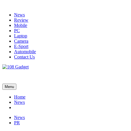
Skip
to
News
content
Review
Mobile
PC
Laptop
Camera
E-Sport
Automobile
Contact Us
108 Gadget
รวบรวมเรื่องราว Gadget IT ,Laptop, Smartphone , ยานยนต์
Menu
Home
News
News
PR