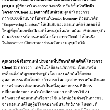
(
MQDC)
ผู้พัฒนาโครงการอสังหาริมทรัพย์ชั้นนำ
เปิดตัว
โครงการ
Cloud 11 (
คลาวด์อีเลฟเว่น)
มูลค่าโครงการ
กว่า40,000ล้านบาทจับเทรนด์Creator Economy ด้วยแนวคิด
“Empowering Creators” ให้เป็นฮับของคอนเทนต์ครีเอเตอร์ที่
ใหญ่ที่สุดในเอเชียเปิดเวทีให้คนรุ่นใหม่สานฝันอาชีพและธุรกิจ
ด้านสร้างสรรค์คอนเทนต์โดยโครงการCloud 11เป็นหนึ่ง
ในInnovation Cluster ของย่านนวัตกรรมสุขุมวิทใต้
คุณณรงค์ เจียรวนนท์ ประธานที่ปรึกษากิตติมศักดิ์ โครงการ
Cloud 11
กล่าวว่า “เทคโนโลยีและนวัตกรรม เป็นแรงขับ
เคลื่อนที่สำคัญของเศรษฐกิจโลก และผลักดันให้แต่ละ
อุตสาหกรรมเติบโตอย่างก้าวกระโดด อุตสาหกรรมบันเทิงและ
การสร้างสรรค์คอนเทนต์เป็นหนึ่งอุตสาหกรรมที่มีการ
เปลี่ยนแปลงของเทคโนโลยีอย่างมาก อาทิการใช้ AI
สร้างสรรค์คอนเทนต์หรือการใช้แพล็ตฟอร์มต่างๆในการกระ
จายคอนเทนต์ไปสู่ผู้บริโภคอย่างมีประสิทธิภาพ ในขณะที่