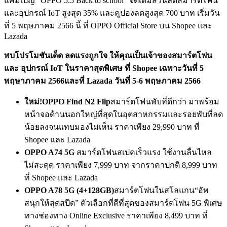
แคมเปญ “OPPO 5.5 Back to school” จัดเต็มส่วนลดสมาร์ตโฟน
และอุปกรณ์ IoT สูงสุด 35% และคูปองลดสูงสุด 700 บาท เริ่มวัน
ที่ 5 พฤษภาคม 2566 นี้ ที่ OPPO Official Store บน Shopee และ
Lazada
พบโปรโมชันเด็ด ลดแรงถูกใจ ให้คุณเป็นเจ้าของสมาร์ตโฟน
และ อุปกรณ์
IoT ในราคาสุดพิเศษ ที่ Shopee เฉพาะวันที่ 5
พฤษาภาคม
2566
และที่
Lazada วันที่ 5-6 พฤษภาคม 2566
ใหม่!
OPPO Find N2 Flip
สมาร์ตโฟนพับที่ดีกว่า มาพร้อม
หน้าจอด้านนอกใหญ่ที่สุดในอุตสาหกรรมและรอยพับที่ลด
น้อยลงจนแทบมองไม่เห็น ราคาเพียง 29,990 บาท ที่
Shopee และ Lazada
OPPO A74 5G
สมาร์ตโฟนสเปคเร็วแรง ใช้งานลื่นไหล
ไม่สะดุด ราคาเพียง 7,999 บาท จากราคาปกติ 8,999 บาท
ที่ Shopee และ Lazada
OPPO A78 5G (4+128GB)
สมาร์ตโฟนในสโลแกน“อัพ
สนุกให้สุดสปีด” ตัวเลือกที่ดีที่สุดของสมาร์ตโฟน 5G พิเศษ
ทางช่องทาง Online Exclusive ราคาเพียง 8,499 บาท ที่