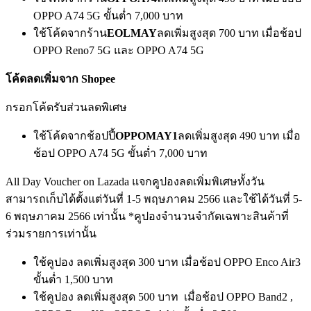
OPPO A74 5G ขั้นต่ำ 7,000 บาท
ใช้โค้ดจากร้าน
EOLMAY
ลดเพิ่มสูงสุด 700 บาท เมื่อช้อป
OPPO Reno7 5G และ OPPO A74 5G
โค้ดลดเพิ่มจาก
Shopee
กรอกโค้ดรับส่วนลดพิเศษ
ใช้โค้ดจากช้อปปี้
OPPOMAY1
ลดเพิ่มสูงสุด 490 บาท เมื่อ
ช้อป OPPO A74 5G ขั้นต่ำ 7,000 บาท
All Day Voucher on Lazada แจกคูปองลดเพิ่มพิเศษทั้งวัน
สามารถเก็บได้ตั้งแต่วันที่ 1-5 พฤษภาคม 2566 และใช้ได้วันที่ 5-
6 พฤษภาคม 2566 เท่านั้น *คูปองจำนวนจำกัดเฉพาะสินค้าที่
ร่วมรายการเท่านั้น
ใช้คูปอง ลดเพิ่มสูงสุด 300 บาท เมื่อช้อป OPPO Enco Air3
ขั้นต่ำ 1,500 บาท
ใช้คูปอง ลดเพิ่มสูงสุด 500 บาท เมื่อช้อป OPPO Band2 ,