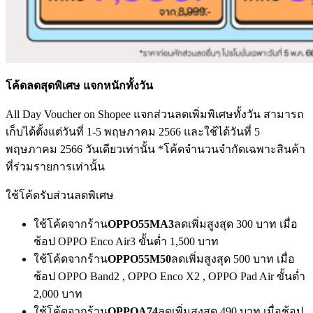
โค้ดลดสุดพิเศษ แจกหนักทั้งวัน
All Day Voucher on Shopee แจกส่วนลดเพิ่มพิเศษทั้งวัน สามารถ
เก็บได้ตั้งแต่วันที่ 1-5 พฤษภาคม 2566 และใช้ได้วันที่ 5
พฤษภาคม 2566 วันเดียวเท่านั้น *โค้ดจำนวนจำกัดเฉพาะสินค้า
ที่ร่วมรายการเท่านั้น
ใช้โค้ดรับส่วนลดพิเศษ
ใช้โค้ดจากร้าน
OPPO55MA3
ลดเพิ่มสูงสุด 300 บาท เมื่อ
ช้อป OPPO Enco Air3 ขั้นต่ำ 1,500 บาท
ใช้โค้ดจากร้าน
OPPO55M50
ลดเพิ่มสูงสุด 500 บาท เมื่อ
ช้อป OPPO Band2 , OPPO Enco X2 , OPPO Pad Air ขั้นต่ำ
2,000 บาท
ใช้โค้ดจากร้าน
OPPOA74
ลดเพิ่มสูงสุด 490 บาท เมื่อช้อป