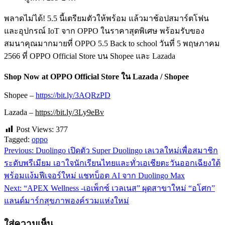
พลาดไม่ได้! 5.5 นี้เตรียมตัวให้พร้อม แล้วมาช้อปสมาร์ตโฟน
และอุปกรณ์ IoT จาก OPPO ในราคาสุดพิเศษ พร้อมรับของ
สมนาคุณมากมายที่ OPPO 5.5 Back to school วันที่ 5 พฤษภาคม
2566 ที่ OPPO Official Store บน Shopee และ Lazada
Shop Now at OPPO Official Store ใน Lazada / Shopee
Shopee –
https://bit.ly/3AQRzPD
Lazada –
https://bit.ly/3Ly9eBv
Post Views:
377
Tagged:
oppo
Previous:
Duolingo เปิดตัว Super Duolingo เลเวลใหม่เพื่อสมาชิก
แนะแนว
ระดับพรีเมียม เอาใจนักเรียนไทยและทั่วเอเชียตะวันออกเฉียงใต้
เรื่อง
พร้อมแง้มฟีเจอร์ใหม่ แชทบ็อต AI จาก Duolingo Max
Next:
“APEX Wellness -เอเพ็กซ์ เวลเนส” ผุดสาขาใหม่ “อโศก”
แลนด์มาร์กสุขภาพองค์รวมแห่งใหม่
ใส่ความเห็น