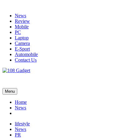
Skip
to
News
content
Review
Mobile
PC
Laptop
Camera
E-Sport
Automobile
Contact Us
108 Gadget
รวบรวมเรื่องราว Gadget IT ,Laptop, Smartphone , ยานยนต์
Menu
Home
News
lifestyle
News
PR