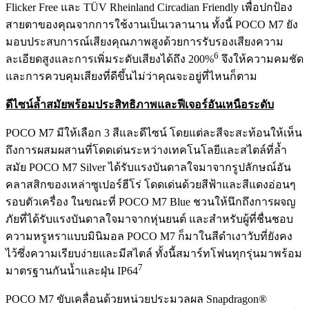
Flicker Free และ TÜV Rheinland Circadian Friendly เพื่อปกป้อง
สายตาของคุณจากการใช้งานเป็นเวลานาน ทั้งนี้ POCO M7 ยัง
มอบประสบการณ์เสียงคุณภาพสูงด้วยการรับรองเสียงความ
6
ละเอียดสูงและการเพิ่มระดับเสียงได้ถึง 200%
จึงให้ความคมชัด
และการควบคุมเสียงที่ดีขึ้นไม่ว่าคุณจะอยู่ที่ไหนก็ตาม
ดีไซน์ล้ำสมัยพร้อมประสิทธิภาพและฟีเจอร์อันเหนือระดับ
POCO M7 มีให้เลือก 3 สีและดีไซน์ โดยแต่ละสีจะสะท้อนให้เห็น
ถึงการผสมผสานที่โดดเด่นระหว่างเทคโนโลยีและสไตล์ที่ล้ำ
สมัย POCO M7 Silver ได้รับแรงบันดาลใจมาจากรูปลักษณ์อัน
คลาสสิกของเหล่าซูเปอร์ฮีโร่ โดดเด่นด้วยสีฟ้าและสีแดงอ่อนๆ
รอบตัวเครื่อง ในขณะที่ POCO M7 Blue ชวนให้นึกถึงการผจญ
ภัยที่ได้รับแรงบันดาลใจมาจากหุ่นยนต์ และสำหรับผู้ที่ชื่นชอบ
ความหรูหราแบบมินิมอล POCO M7 ก็มาในสีดำเงาวับที่ยังคง
ไว้ซึ่งความเรียบง่ายและมีสไตล์ ทั้งนี้สมาร์ทโฟนทุกรุ่นมาพร้อม
7
มาตรฐานกันน้ำและฝุ่น IP64
POCO M7 ขับเคลื่อนด้วยหน่วยประมวลผล Snapdragon®️