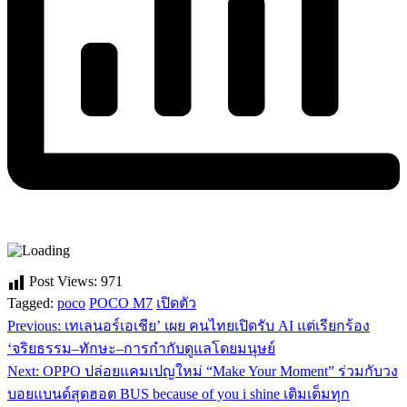
Post Views:
971
Tagged:
poco
POCO M7
เปิดตัว
Previous:
เทเลนอร์เอเชีย’ เผย คนไทยเปิดรับ AI แต่เรียกร้อง
แนะแนว
‘จริยธรรม–ทักษะ–การกำกับดูแลโดยมนุษย์
เรื่อง
Next:
OPPO ปล่อยแคมเปญใหม่ “Make Your Moment” ร่วมกับวง
บอยแบนด์สุดฮอต BUS because of you i shine เติมเต็มทุก