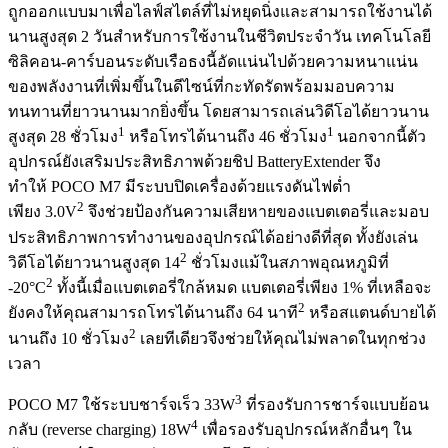
ถูกออกแบบมาเพื่อไลฟ์สไตล์ที่ไม่หยุดนิ่งและสามารถใช้งานได้
นานสูงสุด 2 วันสำหรับการใช้งานในชีวิตประจำวัน เทคโนโลยี
ซิลิคอน-คาร์บอนระดับเรือธงนี้อัดแน่นไปด้วยความหนาแน่น
ของพลังงานที่เพิ่มขึ้นในดีไซน์ที่กะทัดรัดพร้อมมอบความ
ทนทานที่ยาวนานมากยิ่งขึ้น โดยสามารถเล่นวิดีโอได้ยาวนาน
1
1
สูงสุด 28 ชั่วโมง
หรือโทรได้นานถึง 46 ชั่วโมง
นอกจากนี้ตัว
อุปกรณ์ยังเสริมประสิทธิภาพด้วยชิป BatteryExtender จึง
ทำให้ POCO M7 มีระบบปิดเครื่องด้วยแรงดันไฟต่ำ
2
เพียง 3.0V
จึงช่วยป้องกันความเสียหายของแบตเตอรี่และมอบ
ประสิทธิภาพการทำงานของอุปกรณ์ได้อย่างดีที่สุด ทั้งยังเล่น
2
วิดีโอได้ยาวนานสูงสุด 14
ชั่วโมงแม้ในสภาพอุณหภูมิที่
2
-20°C
ทั้งนี้เมื่อแบตเตอรี่ใกล้หมด แบตเตอรี่เพียง 1% ที่เหลือจะ
2
ยังคงให้คุณสามารถโทรได้นานถึง 64 นาที
หรือสแตนด์บายได้
2
นานถึง 10 ชั่วโมง
เลยทีเดียวจึงช่วยให้คุณไม่พลาดในทุกช่วง
เวลา
3
POCO M7 ใช้ระบบชาร์จเร็ว 33W
ที่รองรับการชาร์จแบบย้อน
4
กลับ (reverse charging) 18W
เพื่อรองรับอุปกรณ์หลักอื่นๆ ใน