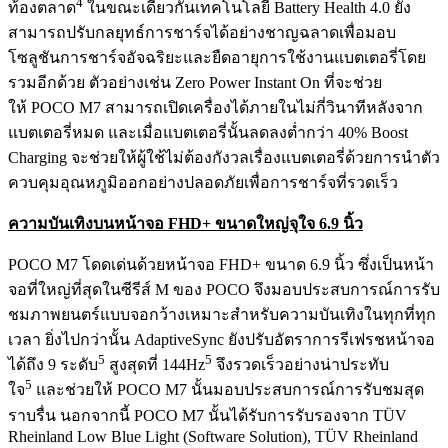
4
ท้องตลาด
ในขณะเดียวกันเทคโนโลยี Battery Health 4.0 ยัง
สามารถปรับกลยุทธ์การชาร์จได้อย่างชาญฉลาดเพื่อมอบ
โซลูชันการชาร์จอัจฉริยะและยืดอายุการใช้งานแบตเตอรี่โดย
รวมอีกด้วย ตัวอย่างเช่น Zero Power Instant On ที่จะช่วย
ให้ POCO M7 สามารถเปิดเครื่องได้ภายในไม่กี่วินาทีหลังจาก
แบตเตอรี่หมด และเมื่อแบตเตอรี่นั้นลดลงต่ำกว่า 40% Boost
Charging จะช่วยให้ผู้ใช้ไม่ต้องกังวลเรื่องแบตเตอรี่ด้วยการนำตัว
ควบคุมอุณหภูมิออกอย่างปลอดภัยเพื่อการชาร์จที่รวดเร็ว
ความบันเทิงบนหน้าจอ
FHD+ ขนาดใหญ่จุใจ 6.9 นิ้ว
POCO M7 โดดเด่นด้วยหน้าจอ FHD+ ขนาด 6.9 นิ้ว ซึ่งเป็นหน้า
จอที่ใหญ่ที่สุดในซีรีส์ M ของ POCO จึงมอบประสบการณ์การรับ
ชมภาพยนตร์แบบจอกว้างเหมาะสำหรับความบันเทิงในทุกที่ทุก
เวลา ยิ่งไปกว่านั้น AdaptiveSync ยังปรับอัตราการรีเฟรชหน้าจอ
5
5
ได้ถึง 9 ระดับ
สูงสุดที่ 144Hz
จึงรวดเร็วอย่างน่าประทับ
5
ใจ
และช่วยให้ POCO M7 นั้นมอบประสบการณ์การรับชมสุด
ราบรื่น นอกจากนี้ POCO M7 นั้นได้รับการรับรองจาก TÜV
Rheinland Low Blue Light (Software Solution), TÜV Rheinland