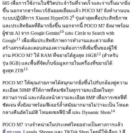
685 เพื่อการใช้งานในชีวิตประจำวันที่รวดเร็วและราบรื่นมากยิ่ง
ขึ้น นอกจากฮาร์ดแวร์อันยอดเยี่ยมแล้ว POCO M7 ยังทำงานบน
9
ระบบปฏิบัติการ Xiaomi HyperOS 2
รุ่นล่าสุดเพื่อประสิทธิภาพ
และประสิทธิผลที่ดีมากยิ่งขึ้น นอกจากนี้ POCO M7 ยังมาพร้อม
10
ผู้ช่วย AI จาก Google Gemini
และ Circle to Search with
11
Google
เพื่อเพิ่มประสิทธิภาพการทำงานและความคิด
สร้างสรรค์และตอบสนองความต้องการที่เพิ่มขึ้นของผู้ใช้
12
งาน POCO M7 ให้ RAM ที่ขยายได้สูงสุด 16GB
(สำหรับ
รุ่น 8GB) และพื้นที่จัดเก็บข้อมูลภายในเครื่องที่ขยายได้
13
สูงสุด 2TB
POCO M7 ให้คุณถ่ายภาพได้สนุกมากยิ่งขึ้นไปกับกล้องคู่ความ
ละเอียด 50MP ที่ให้ภาพที่คมชัดในทุกรายละเอียดในทุก
สถานการณ์ และกล้องหน้าความละเอียด 8MP เพื่อการเซลฟี่ที่
ชัดเจน ทั้งยังมาพร้อมฟีเจอร์ล้ำสมัยมากมายไม่ว่าจะเป็น โหมด
14
กลางคืนอัตโนมัติ โหมดเซลฟี่บิวตี้ และ Dynamic Shots
POCO M7 วางจำหน่ายในประเทศไทยอย่างเป็นทางการแล้ว
ที่
mi.com
, Lazada, Shopee และ TikTok Shop โดยมีให้เลือก 3 สี