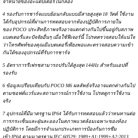
จำหน่ายของอะแดปเตอร์ในกล่อง
4 รองรับการชาร์จแบบย้อนกลับแบบมีสายสูงสุด 18 วัตต์ ใช้งาน
ได้กับอุปกรณ์ที่ผ่านการทดสอบจากห้องปฏิบัติการภายใน
ของ POCO ประสิทธิภาพจริงอาจแตกต่างกันไปขึ้นอยู่กับสภาพ
แบตเตอรี่และปัจจัยอื่นๆ เมื่อใช้ฟีเจอร์นี้ โปรดตรวจสอบให้แน่ใจ
ว่าโทรศัพท์ของคุณมีแบตเตอรี่เพียงพอและตรวจสอบความเข้า
กันได้ของอุปกรณ์ที่รับการชาร์จ
5 อัตราการรีเฟรชสามารถปรับได้สูงสุด 144Hz สำหรับแอปที่
รองรับ
6 ข้อมูลเปรียบเทียบกับ POCO M6 ผลลัพธ์จริงอาจแตกต่างกันไป
ตามซอฟต์แวร์และสถานการณ์การใช้งาน โปรดดูการใช้งาน
จริง
7 อุปกรณ์ที่มีมาตรฐาน IP64 ได้รับการทดสอบแล้วว่าทนทานต่อ
การกระเซ็นและฝุ่นละอองในสภาพแวดล้อมเฉพาะของห้อง
ปฏิบัติการ โดยมีการจำแนกประเภทการป้องกันการซึม
เข้า IP64 ตามมาตรฐาน IEC 60529: 1989+A1:1999+A2:2013