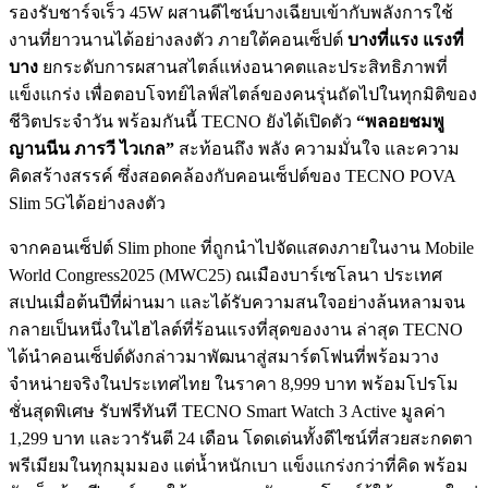
รองรับชาร์จเร็ว 45W ผสานดีไซน์บางเฉียบเข้ากับพลังการใช้
งานที่ยาวนานได้อย่างลงตัว ภายใต้คอนเซ็ปต์
บางที่แรง แรงที่
บาง
ยกระดับการผสานสไตล์แห่งอนาคตและประสิทธิภาพที่
แข็งแกร่ง เพื่อตอบโจทย์ไลฟ์สไตล์ของคนรุ่นถัดไปในทุกมิติของ
ชีวิตประจำวัน พร้อมกันนี้ TECNO ยังได้เปิดตัว
“พลอยชมพู
ญานนีน ภารวี ไวเกล”
สะท้อนถึง พลัง ความมั่นใจ และความ
คิดสร้างสรรค์ ซึ่งสอดคล้องกับคอนเซ็ปต์ของ TECNO POVA
Slim 5Gได้อย่างลงตัว
จากคอนเซ็ปต์ Slim phone ที่ถูกนำไปจัดแสดงภายในงาน Mobile
World Congress2025 (MWC25) ณเมืองบาร์เซโลนา ประเทศ
สเปนเมื่อต้นปีที่ผ่านมา และได้รับความสนใจอย่างล้นหลามจน
กลายเป็นหนึ่งในไฮไลต์ที่ร้อนแรงที่สุดของงาน ล่าสุด TECNO
ได้นำคอนเซ็ปต์ดังกล่าวมาพัฒนาสู่สมาร์ตโฟนที่พร้อมวาง
จำหน่ายจริงในประเทศไทย ในราคา 8,999 บาท พร้อมโปรโม
ชั่นสุดพิเศษ รับฟรีทันที TECNO Smart Watch 3 Active มูลค่า
1,299 บาท และวารันตี 24 เดือน โดดเด่นทั้งดีไซน์ที่สวยสะกดตา
พรีเมียมในทุกมุมมอง แต่น้ำหนักเบา แข็งแกร่งกว่าที่คิด พร้อม