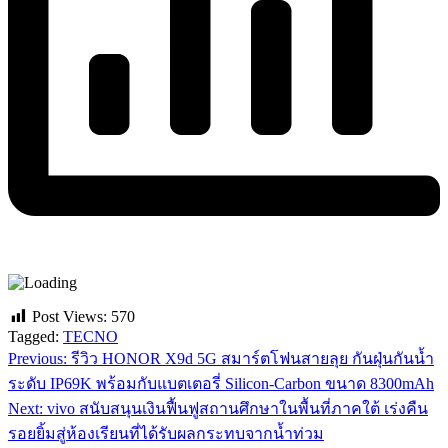
Post Views:
570
Tagged:
TECNO
Previous:
รีวิว HONOR X9d 5G สมาร์ตโฟนสายลุย กันฝุ่นกันน้ำ
แนะแนว
ระดับ IP69K พร้อมกับแบตเตอรี่ Silicon-Carbon ขนาด 8300mAh
เรื่อง
Next:
vivo สนับสนุนเงินฟื้นฟูสถานศึกษาในพื้นที่ภาคใต้ เร่งคืน
รอยยิ้มสู่ห้องเรียนที่ได้รับผลกระทบจากน้ำท่วม