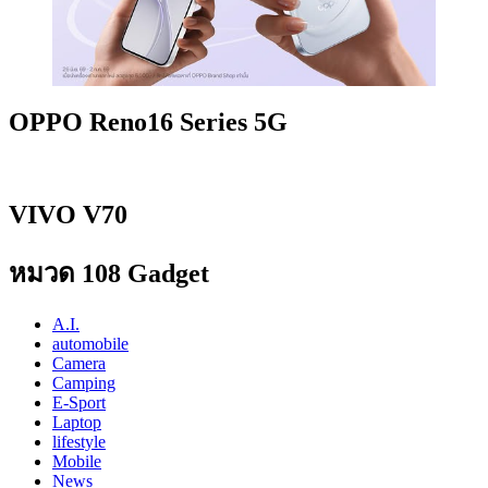
OPPO Reno16 Series 5G
VIVO V70
หมวด 108 Gadget
A.I.
automobile
Camera
Camping
E-Sport
Laptop
lifestyle
Mobile
News