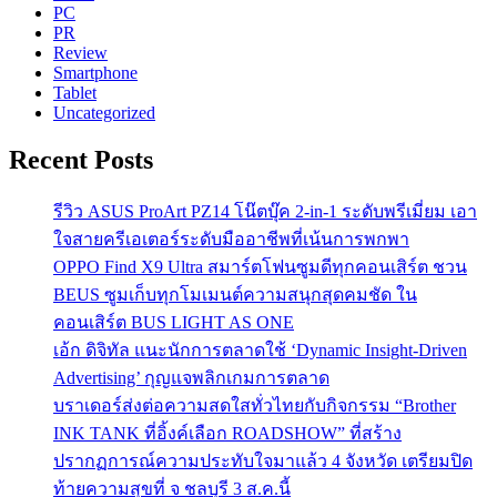
PC
PR
Review
Smartphone
Tablet
Uncategorized
Recent Posts
รีวิว ASUS ProArt PZ14 โน๊ตบุ๊ค 2-in-1 ระดับพรีเมี่ยม เอา
ใจสายครีเอเตอร์ระดับมืออาชีพที่เน้นการพกพา
OPPO Find X9 Ultra สมาร์ตโฟนซูมดีทุกคอนเสิร์ต ชวน
BEUS ซูมเก็บทุกโมเมนต์ความสนุกสุดคมชัด ใน
คอนเสิร์ต BUS LIGHT AS ONE
เอ้ก ดิจิทัล แนะนักการตลาดใช้ ‘Dynamic Insight-Driven
Advertising’ กุญแจพลิกเกมการตลาด
บราเดอร์ส่งต่อความสดใสทั่วไทยกับกิจกรรม “Brother
INK TANK ที่อิ้งค์เลือก ROADSHOW” ที่สร้าง
ปรากฏการณ์ความประทับใจมาแล้ว 4 จังหวัด เตรียมปิด
ท้ายความสุขที่ จ ชลบุรี 3 ส.ค.นี้