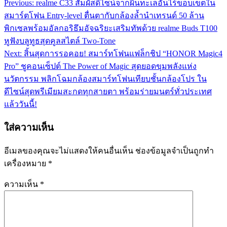
Previous:
realme C33 สัมผัสดีไซน์จากผืนทะเลอันไร้ขอบเขตใน
แนะแนว
สมาร์ตโฟน Entry-level ตื่นตากับกล้องล้ำนำเทรนด์ 50 ล้าน
เรื่อง
พิกเซลพร้อมอัลกอริธึมอัจฉริยะเสริมทัพด้วย realme Buds T100
หูฟังบลูทูธสุดคูลสไตล์ Two-Tone
Next:
สิ้นสุดการรอคอย! สมาร์ทโฟนแฟล็กชิป “HONOR Magic4
Pro” ชูคอนเซ็ปต์ The Power of Magic สุดยอดขุมพลังแห่ง
นวัตกรรม พลิกโฉมกล้องสมาร์ทโฟนเทียบชั้นกล้องโปร ใน
ดีไซน์สุดพรีเมียมสะกดทุกสายตา พร้อมร่ายมนตร์ทั่วประเทศ
แล้ววันนี้!
ใส่ความเห็น
อีเมลของคุณจะไม่แสดงให้คนอื่นเห็น
ช่องข้อมูลจำเป็นถูกทำ
เครื่องหมาย
*
ความเห็น
*