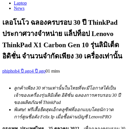
Laptop
News
เลอโนโว ฉลองครบรอบ 30 ปี ThinkPad
ประกาศวางจำหน่าย แล็ปท็อป Lenovo
ThinkPad X1 Carbon Gen 10 รุ่นลิมิเต็ด
อิดิชั่น จำนวนจำกัดเพียง 30 เครื่องเท่านั้น
phiphob
4 ปี ago
4 ปี ago
0
1 mins
ลูกค้าเพียง 30 ท่านเท่านั้นในไทยที่จะมีโอกาสได้เป็น
เจ้าของเครื่องรุ่นลิมิเต็ด อิดิชั่น ฉลองการครบรอบ 30 ปี
ของผลิตภัณฑ์
ThinkPad
พิเศษ
! ฟรีเสื้อยืดสุดเอ็กคลูซีฟที่ออกแบบโดยนักวาด
การ์ตูนชื่อดัง Felix Ip เมื่อซื้อผ่านบัญชี LenovoPRO
กรุงเทพ
, ประเทศไทย
–
25
ตุลาคม
2022
– เพื่อฉลองครบรอบ 30