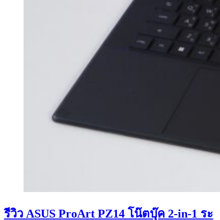
รีวิว ASUS ProArt PZ14 โน๊ตบุ๊ค 2-in-1 ระ