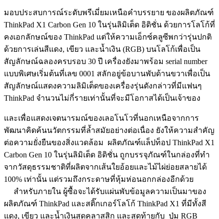
มอบประสบการณ์ระดับพรีเมี่ยมเหนือคำบรรยาย ของผลิตภัณฑ์
ThinkPad X1 Carbon Gen 10 ในรุ่นลิมิเต็ด อิดิชั่น ด้วยการโลโก้ที่
คงเอกลักษณ์ของ ThinkPad แต่ให้ความเอ็กซ์คลูซีพกว่ารุ่นปกติ
ด้วยการเล่นสีแดง, เขียว และน้ำเงิน (RGB) บนโลโก้เพื่อเป็น
สัญลักษณ์ฉลองครบรอบ 30 ปี เครื่องยังมาพร้อม serial number
แบบพิเศษเริ่มต้นที่เลข 0001 สลักอยู่ข้อบานพับด้านขวาเพื่อเป็น
สัญลักษณ์แสดงความลิมิเต็ดของเครื่องรุ่นดังกล่าวที่มีแฟนๆ
ThinkPad จำนวนไม่กี่รายเท่านั้นที่จะมีโอกาสได้เป็นเจ้าของ
และเพื่อแสดงเจตนารมณ์ของเลอโนโวที่นอกเหนือจากการ
พัฒนาคิดค้นนวัตกรรมที่ล้ำสมัยอย่างต่อเนื่อง ยังให้ความสำคัญ
ต่อความยั่งยืนของสิ่งแวดล้อม ผลิตภัณฑ์แล็ปท็อป ThinkPad X1
Carbon Gen 10 ในรุ่นลิมิเต็ด อิดิชั่น ถูกบรรจุภัณฑ์ในกล่องที่ทำ
จากวัสดุธรรมชาติที่ผลิตจากเส้นใยอ้อยและไม้ไผ่ย่อยสลายได้
100% เท่านั้น แต่รวมถึงกระดาษที่หุ้มห่อนอกกล่องอีกด้วย
สำหรับภายใน ผู้ซื้อจะได้รับแผ่นพับข้อมูลความเป็นมาของ
ผลิตภัณฑ์ ThinkPad และสติ๊กเกอร์โลโก้ ThinkPad X1 ที่มีทั้งสี
แดง, เขียว และน้ำเงินสุดคลาสสิก และสุดท้ายกับ ปุ่ม RGB