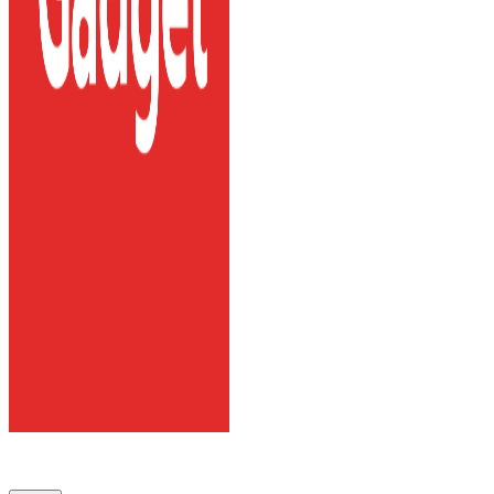
108 Gadget
รวบรวมเรื่องราว Gadget IT ,Laptop, Smartphone , ยานยนต์