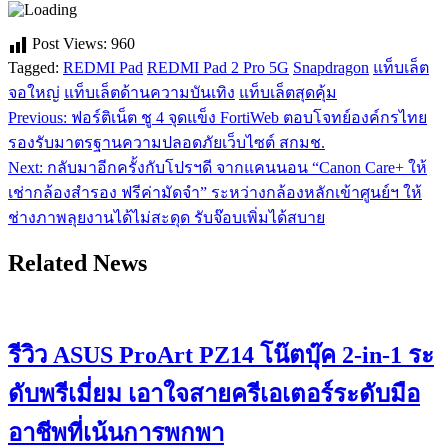
Post Views:
960
Tagged:
REDMI Pad
REDMI Pad 2 Pro 5G
Snapdragon
แท็บเล็ต
จอใหญ่
แท็บเล็ตด้านความบันเทิง
แท็บเล็ตสุดคุ้ม
Previous:
ฟอร์ติเน็ต ชู 4 จุดแข็ง FortiWeb ตอบโจทย์องค์กรไทย
แนะแนว
รองรับมาตรฐานความปลอดภัยเว็บไซต์ สกมช.
เรื่อง
Next:
กลับมาอีกครั้งกับโปรฯดี จากแคนนอน “Canon Care+ ให้
เช่ากล้องสำรอง ฟรีค่ามัดจำ” ระหว่างกล้องหลักเข้าศูนย์ฯ ให้
ช่างภาพลุยงานได้ไม่สะดุด รับจ๊อบเพิ่มได้สบาย
Related News
รีวิว ASUS ProArt PZ14 โน๊ตบุ๊ค 2-in-1 ระ
ดับพรีเมี่ยม เอาใจสายครีเอเตอร์ระดับมือ
อาชีพที่เน้นการพกพา