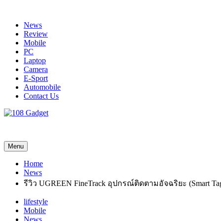
Skip
to
News
content
Review
Mobile
PC
Laptop
Camera
E-Sport
Automobile
Contact Us
108 Gadget
รวบรวมเรื่องราว Gadget IT ,Laptop, Smartphone , ยานยนต์
Menu
Home
News
รีวิว UGREEN FineTrack อุปกรณ์ติดตามอัจฉริยะ (Smart 
lifestyle
Mobile
News