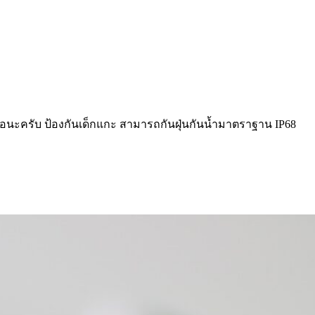
อนะครับ ป้องกันเด็กแกะ สามารถกันฝุ่นกันน้ำมาตราฐาน IP68