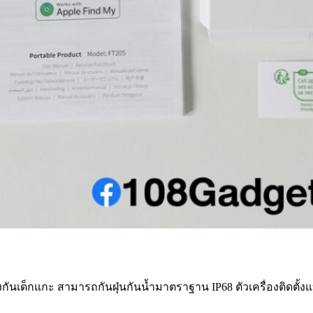
องกันเด็กแกะ สามารถกันฝุ่นกันน้ำมาตราฐาน IP68 ตัวเครื่องติดตั้