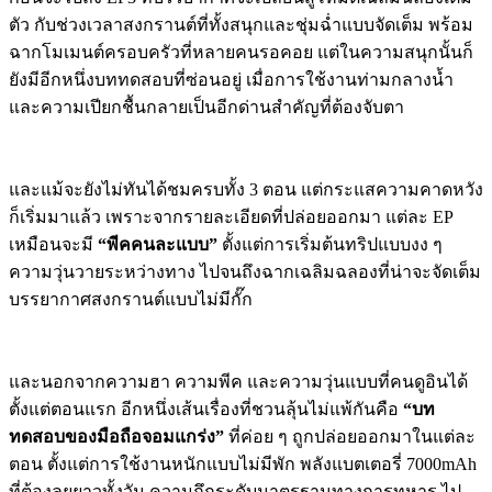
ตัว กับช่วงเวลาสงกรานต์ที่ทั้งสนุ
กและชุ่มฉ่ำแบบจัดเต็ม พร้อม
ฉากโมเมนต์ครอบครัวที่
หลายคนรอคอย แต่ในความสนุกนั้นก็
ยังมีอีกหนึ่
งบททดสอบที่ซ่อนอยู่ เมื่อการใช้งานท่ามกลางน้ำ
และความเปียกชื้นกลายเป็นอีกด่
านสำคัญที่ต้องจับตา
และแม้จะยังไม่ทันได้ชมครบทั้ง 3 ตอน แต่กระแสความคาดหวัง
ก็เริ่มมาแล้ว เพราะจากรายละเอียดที่ปล่อยออกมา แต่ละ EP
เหมือนจะมี
“พีคคนละแบบ”
ตั้งแต่การเริ่มต้นทริปแบบงง ๆ
ความวุ่นวายระหว่างทาง ไปจนถึงฉากเฉลิมฉลองที่น่าจะจัดเต็ม
บรรยากาศสงกรานต์แบบไม่มีกั๊ก
และนอกจากความฮา ความพีค และความวุ่นแบบที่คนดูอินได้
ตั้งแต่ตอนแรก อีกหนึ่งเส้นเรื่องที่ชวนลุ้นไม่แพ้กันคือ
“บท
ทดสอบของมือถือจอมแกร่ง”
ที่ค่อย ๆ ถูกปล่อยออกมาในแต่ละ
ตอน ตั้งแต่การใช้งานหนักแบบไม่มีพัก พลังแบตเตอรี่ 7000mAh
ที่ต้องลุยยาวทั้งวัน ความถึกระดับมาตรฐานทางการทหาร ไป