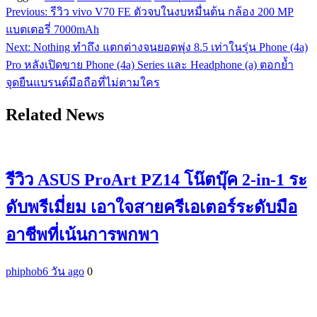
Previous:
รีวิว vivo V70 FE ตัวจบในงบหมื่นต้น กล้อง 200 MP
แนะแนว
แบตเตอรี่ 7000mAh
เรื่อง
Next:
Nothing ทำถึง แตกต่างจนยอดพุ่ง 8.5 เท่าในรุ่น Phone (4a)
Pro หลังเปิดขาย Phone (4a) Series และ Headphone (a) ตอกย้ำ
จุดยืนแบรนด์มือถือที่ไม่ตามใคร
Related News
รีวิว ASUS ProArt PZ14 โน๊ตบุ๊ค 2-in-1 ระ
ดับพรีเมี่ยม เอาใจสายครีเอเตอร์ระดับมือ
อาชีพที่เน้นการพกพา
phiphob
6 วัน ago
0