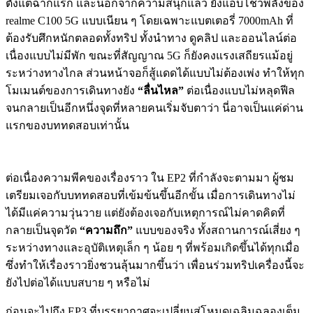
ตั้งแต่ฉากแรก และนอกจากความสนุกแล้ว ยังแอบโชว์พลังของ
realme C100 5G แบบเนียน ๆ โดยเฉพาะแบตเตอรี่ 7000mAh ที่
ต้องรับศึกหนักตลอดทั้งทริป ทั้งนำทาง ดูคลิป และออนไลน์ต่อ
เนื่องแบบไม่มีพัก ขณะที่สัญญาณ 5G ก็ยังคงแรงเสถียรแม้อยู่
ระหว่างทางไกล ส่วนหน้าจอก็สู้แดดได้แบบไม่ต้องเพ่ง ทำให้ทุก
โมเมนต์ของการเดินทางยัง
“ลื่นไหล”
ต่อเนื่องแบบไม่หลุดฟีล
จนกลายเป็นอีกหนึ่งจุดที่หลายคนเริ่มจับตาว่า นี่อาจเป็นแค่ด่าน
แรกของบททดสอบเท่านั้น
ต่อเนื่องความพีคของเรื่องราว ใน EP2 ที่กำลังจะตามมา ผู้ชม
เตรียมเจอกับบททดสอบที่เข้มข้นขึ้นอีกขั้น เมื่อการเดินทางไม่
ได้มีแค่ความวุ่นวาย แต่ยังต้องเจอกับเหตุการณ์ไม่คาดคิดที่
กลายเป็นจุดวัด
“ความถึก”
แบบของจริง ทั้งสถานการณ์เสี่ยง ๆ
ระหว่างทางและอุบัติเหตุเล็ก ๆ น้อย ๆ ที่พร้อมเกิดขึ้นได้ทุกเมื่อ
ซึ่งทำให้เรื่องราวยิ่งชวนลุ้นมากขึ้นว่า เพื่อนร่วมทริปเครื่องนี้จะ
ยังไปต่อได้แบบสบาย ๆ หรือไม่
ก่อนจะไปถึง EP3 ที่บรรยากาศจะเปลี่ยนสู่
โหมดเฉลิมฉลองเต็ม