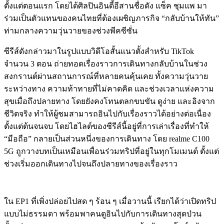
ตั้งแต่ตอนแรก โดยได้ศิลปินอินดี้อีสานชื่อดัง แซ็ค ชุมแพ มา
ร่วมเป็นตัวแทนของคนไทยที่ต้องเผชิญภารกิจ “กลับบ้านให้ทัน”
ท่ามกลางความวุ่นวายของช่วงพีคซีซั่น
ซีรีส์ดังกล่าวมาในรูปแบบวิดี
โอสั้นแนวตั้งสำหรับ TikTok
จำนวน 3 ตอน ถ่ายทอดเรื่องราวการเดินทางกลั
บบ้านในช่วง
สงกรานต์ผ่
านสถานการณ์ที่หลายคนคุ้นเคย ทั้งความวุ่นวาย
ระหว่างทาง ความท้าทายที่ไม่คาดคิด และช่วงเวลาแห่งความ
สุขเมื่อถึ
งปลายทาง โดยยังคงโทนตลกขบขัน ดูง่าย และอิงจาก
ชีวิตจริง ทำให้ผู้ชมสามารถอินไปกับเรื่
องราวได้อย่างต่อเนื่อง
ตั้งแต่
ต้นจนจบ โดยไฮไลต์ของซีรีส์นี้อยู่ที่
การเล่าเรื่องที่ทำให้
“มือถือ” กลายเป็นส่วนหนึ่งของการเดินทาง โดย realme C100
5G ถูกวางบทเป็นเหมือนเพื่อนร่
วมทริปที่อยู่ในทุกโมเมนต์ ตั้งแต่
ช่วงเริ่มออกเดิ
นทางไปจนถึงปลายทางของเรื่องราว
ใน EP1 ที่เพิ่งปล่อยไปสด ๆ ร้อน ๆ เมื่อวานนี้ เรียกได้ว่าเปิดทริป
แบบไม่ธรรมดา พร้อมพาคนดูอินไปกับการเดินทางสุดป่วน