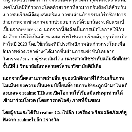
เทคโนโลยีที่ก้าวกระโดดด้วยราคาที่สามารถจับต้องได้สำหรับ
เยาวชนเรียลมีจึงมุ่งส่งเสริมเยาวชนผ่านกิจกรรมเวิร์กช็อปการ
ถ่ายภาพจากช่างภาพมากประสบการณ์ด้วยกล้องระดับแชมป์
เปี้ยนจากrealme C55 นอกจากนี้ยังถือเป็นการเปิดโอกาสให้กับ
นักศึกษาให้ได้เป็นเจ้าของสมาร์ทโฟนจากเรียลมีทุกรุ่นที่จะเปิด
ตัวในปี 2023 โดยใช้กล้องที่มีประสิทธิภาพอันก้าวกระโดดเพื่อ
จับภาพช่วงเวลาต่างๆได้มากขึ้นผ่านการแข่งขันโดยจาก
กิจกรรมดังกล่าวผู้ชนะเลิศได้แก่
นางสาวณัชชาทับแต้มนักศึกษา
ชั้นปีที่ 1 วิทยาลัยนิเทศศาสตร์สาขาวิชามัลติมีเดีย
นอกจากนี้ผลงานภาพถ่ายอื่น ๆของนักศึกษาที่ได้ร่วมเก็บภาพ
โมเม้นของความเป็นแชมป์เปี้ยนทั้ง
10
ภาพยังจะถูกนำมาโพสต์
ลงบนเพจ
realme TH
และเปิดโอกาสให้เรียลมีแฟนทุกท่านได้
เข้ามาร่วมโหวต (โดยการกดไลค์) ภาพที่ชื่นชอบ
โดยผู้ชนะจะได้รับ
realme C55
ไปอีก
1
เครื่อง พร้อมผลิตภัณฑ์หู
ฟังจาก
realme
ไปอีก
2
รางวัล