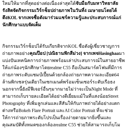
ใหม่ให้มากที่สุดอย่างต่อเนื่องล่าสุดได้
จับมือกับมหาวิทยาลัย
รังสิตจัดกิจกรรมเวิร์กช็อปถ่ายภาพในวันที่
4
เมษายนโดยได้
ดึง
KOL
จากเพจชื่อดังมาร่วมแชร์ความรู้และประสบการณ์แก่
นักศึกษาแบบจัดเต็ม
กิจกรรมเวิร์กช็อปได้รับเกียรติจากKOL ชื่อดังผู้เชี่ยวชาญการ
ถ่ายภาพอย่าง
คุณป๊อป [ปณิธานฟักสีม่วง] จากเพจ
Hasinghaa
มา
แบ่งปันเทคนิคการถ่ายภาพพร้อมเล่าประสบการณ์ในสายอาชีพ
ให้แก่น้องๆนักศึกษาโดยrealme C55 ถือเป็นสมาร์ตโฟนที่มีการ
ถ่ายภาพระดับแชมป์เปี้ยนด้วยกล้องถ่ายภาพความละเอียด64
ล้านพิกเซลรุ่นเดียวในเซกเมนต์พร้อมเซ็นเซอร์ระดับเรือธง
นอกจากนี้ยังมีฟีเจอร์อื่นๆมากมายไม่ว่าจะเป็นNight Mode ที่
สามารถเก็บรายละเอียดได้อย่างดีเยี่ยมแม้ในที่แสงน้อยStreet
Photography ที่เพิ่มลูกเล่นและสีสันให้กับภาพถ่ายได้อย่างแตก
ต่างหรือBokeh Flare Portrait และAI Color Portrait ที่จะช่วย
ให้การถ่ายภาพระดับโปรเป็นเรื่องง่ายดายมากยิ่งขึ้นและ
คุณสมบัติทั้งหมดของกล้องrealme C55 ช่วยให้สามารถเก็บโม