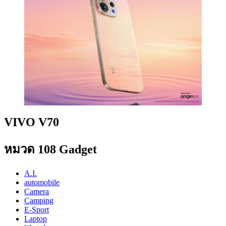
VIVO V70
หมวด 108 Gadget
A.I.
automobile
Camera
Camping
E-Sport
Laptop