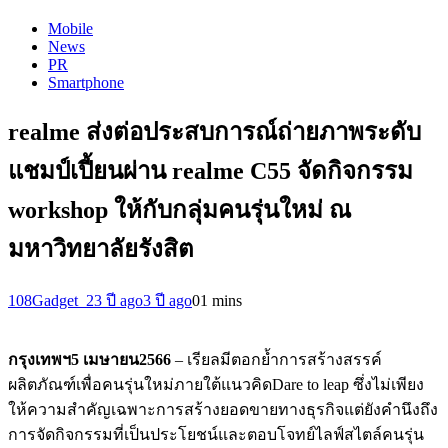
Mobile
News
PR
Smartphone
realme ส่งต่อประสบการณ์ถ่ายภาพระดับ
แชมป์เปี้ยนผ่าน realme C55 จัดกิจกรรม
workshop ให้กับกลุ่มคนรุ่นใหม่ ณ
มหาวิทยาลัยรังสิต
108Gadget_2
3 ปี ago
3 ปี ago
0
1 mins
กรุงเทพฯ
5
เมษายน
2566
– เรียลมีตอกย้ำการสร้างสรรค์
ผลิตภัณฑ์เพื่อคนรุ่นใหม่ภายใต้แนวคิดDare to leap ซึ่งไม่เพียง
ให้ความสำคัญเฉพาะการสร้างยอดขายทางธุรกิจแต่ยังคำนึงถึง
การจัดกิจกรรมที่เป็นประโยชน์และตอบโจทย์ไลฟ์สไตล์คนรุ่น