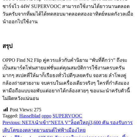
ชาร์จไว 44W SUPERVOOC สามารถใช้งานได้ยาวนานตลอด
วันครับจากที่ผมได้ได้ทดสอบมาตลอดสองอาทิตย์หมดกังวลเมื่อ
นำออกไปใช้งาน
สรุป
OPPO Find N2 Flip คู่ควรแล้วกับคำนิยาม “พับที่ดีกว่า” ถึงจะ
เป็นสมาร์ตโฟนสายแฟชั่นแต่คุณสมบัติการใช้งานครบครัน
มากๆ สเปคที่ให้มาก็เรือธงทั่วไปดีๆเลยครับ จอสวย ลำโพงคู่
กล้องถ่ายสวยงาม จบครบในเครื่องเดียวจริงๆ ใครที่กำลังมอง
หามือถือแบบจอพับแต่อยากได้กล้องสวยๆ ขอแนะนำครับตัวนี้
ไม่ผิดหวังแน่นอน
Post Views:
275
Tagged:
Hasselblad
oppo
SUPERVOOC
Previous:
NETAนำเข้า“NETA V”ล็อตใหญ่3,600 คัน รองรับการ
แนะแนว
เติบโตของตลาดยานยนต์ไฟฟ้าเมืองไทย
เรื่อง