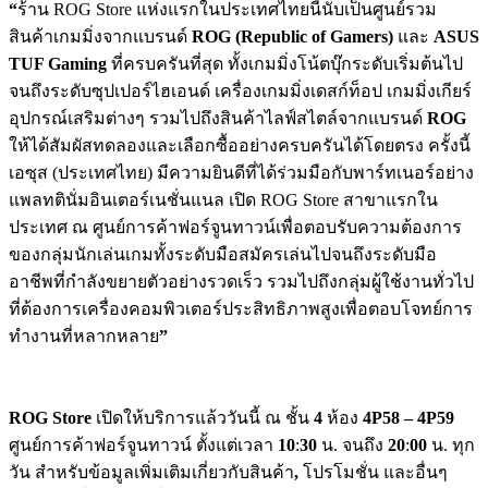
“
ร้าน ROG Store แห่งแรกในประเทศไทยนี้นับเป็นศูนย์รวม
สินค้าเกมมิ่งจากแบรนด์
ROG (Republic of Gamers)
และ
ASUS
TUF Gaming
ที่ครบครันที่สุด ทั้งเกมมิ่งโน้ตบุ๊กระดับเริ่มต้นไป
จนถึงระดับซุปเปอร์ไฮเอนด์ เครื่องเกมมิ่งเดสก์ท็อป เกมมิ่งเกียร์
อุปกรณ์เสริมต่างๆ รวมไปถึงสินค้าไลฟ์สไตล์จากแบรนด์
ROG
ให้ได้สัมผัสทดลองและเลือกซื้ออย่างครบครันได้โดยตรง ครั้งนี้
เอซุส (ประเทศไทย) มีความยินดีที่ได้ร่วมมือกับพาร์ทเนอร์อย่าง
แพลทตินั่มอินเตอร์เนชั่นแนล เปิด ROG Store สาขาแรกใน
ประเทศ ณ ศูนย์การค้าฟอร์จูนทาวน์เพื่อตอบรับความต้องการ
ของกลุ่มนักเล่นเกมทั้งระดับมือสมัครเล่นไปจนถึงระดับมือ
อาชีพที่กำลังขยายตัวอย่างรวดเร็ว รวมไปถึงกลุ่มผู้ใช้งานทั่วไป
ที่ต้องการเครื่องคอมพิวเตอร์ประสิทธิภาพสูงเพื่อตอบโจทย์การ
ทำงานที่หลากหลาย
”
ROG Store
เปิดให้บริการแล้ววันนี้ ณ ชั้น
4
ห้อง
4P58 – 4P59
ศูนย์การค้าฟอร์จูนทาวน์ ตั้งแต่เวลา
10
:
30
น. จนถึง
20
:
00
น. ทุก
วัน สำหรับข้อมูลเพิ่มเติมเกี่ยวกับสินค้า
,
โปรโมชั่น และอื่นๆ