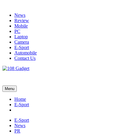
Skip
to
News
content
Review
Mobile
PC
Laptop
Camera
E-Sport
Automobile
Contact Us
108 Gadget
รวบรวมเรื่องราว Gadget IT ,Laptop, Smartphone , ยานยนต์
Menu
Home
E-Sport
E-Sport
News
PR