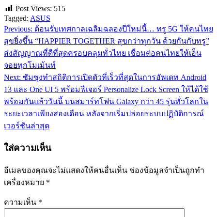
Post Views:
515
Tagged:
ASUS
Previous:
ต้อนรับเทศกาลเฉลิมฉลองปีใหม่นี้… ทรู 5G ให้คนไทย
แนะแนว
สุขยิ่งขึ้น “HAPPIER TOGETHER สุขกว่าทุกวัน ด้วยกันกับทรู”
เรื่อง
ส่งสัญญาณที่ดีที่สุดครอบคลุมทั่วไทย เชื่อมต่อคนไทยให้เอ็น
จอยทุกโมเม้นท์
Next:
ซัมซุงทำสถิติการเปิดตัวที่เร็วที่สุดในการอัพเดท Android
13 และ One UI 5 พร้อมฟีเจอร์ Personalize Lock Screen ให้ได้ใช้
พร้อมกันแล้ววันนี้ บนสมาร์ทโฟน Galaxy กว่า 45 รุ่นทั่วโลกใน
ระยะเวลาเพียงสองเดือน หลังจากเริ่มปล่อยระบบปฏิบัติการณ์
เวอร์ชันล่าสุด
ใส่ความเห็น
อีเมลของคุณจะไม่แสดงให้คนอื่นเห็น
ช่องข้อมูลจำเป็นถูกทำ
เครื่องหมาย
*
ความเห็น
*