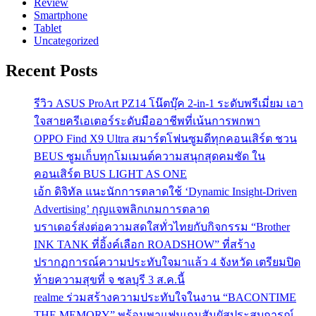
Review
Smartphone
Tablet
Uncategorized
Recent Posts
รีวิว ASUS ProArt PZ14 โน๊ตบุ๊ค 2-in-1 ระดับพรีเมี่ยม เอา
ใจสายครีเอเตอร์ระดับมืออาชีพที่เน้นการพกพา
OPPO Find X9 Ultra สมาร์ตโฟนซูมดีทุกคอนเสิร์ต ชวน
BEUS ซูมเก็บทุกโมเมนต์ความสนุกสุดคมชัด ใน
คอนเสิร์ต BUS LIGHT AS ONE
เอ้ก ดิจิทัล แนะนักการตลาดใช้ ‘Dynamic Insight-Driven
Advertising’ กุญแจพลิกเกมการตลาด
บราเดอร์ส่งต่อความสดใสทั่วไทยกับกิจกรรม “Brother
INK TANK ที่อิ้งค์เลือก ROADSHOW” ที่สร้าง
ปรากฏการณ์ความประทับใจมาแล้ว 4 จังหวัด เตรียมปิด
ท้ายความสุขที่ จ ชลบุรี 3 ส.ค.นี้
realme ร่วมสร้างความประทับใจในงาน “BACONTIME
THE MEMORY” พร้อมพาแฟนเกมสัมผัสประสบการณ์