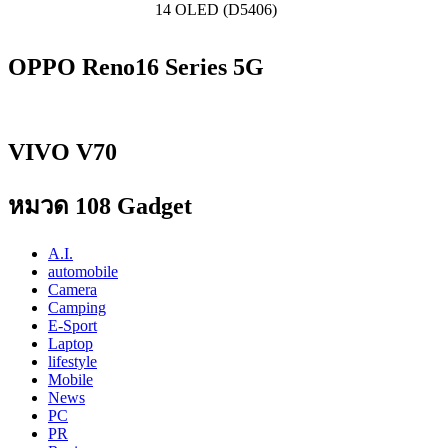
14 OLED (D5406)
OPPO Reno16 Series 5G
VIVO V70
หมวด 108 Gadget
A.I.
automobile
Camera
Camping
E-Sport
Laptop
lifestyle
Mobile
News
PC
PR