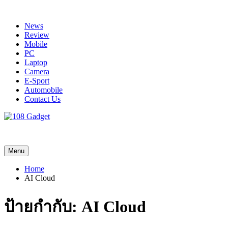
Skip
to
News
content
Review
Mobile
PC
Laptop
Camera
E-Sport
Automobile
Contact Us
108 Gadget
รวบรวมเรื่องราว Gadget IT ,Laptop, Smartphone , ยานยนต์
Menu
Home
AI Cloud
ป้ายกำกับ:
AI Cloud