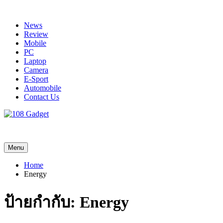
Skip
to
News
content
Review
Mobile
PC
Laptop
Camera
E-Sport
Automobile
Contact Us
108 Gadget
รวบรวมเรื่องราว Gadget IT ,Laptop, Smartphone , ยานยนต์
Menu
Home
Energy
ป้ายกำกับ:
Energy