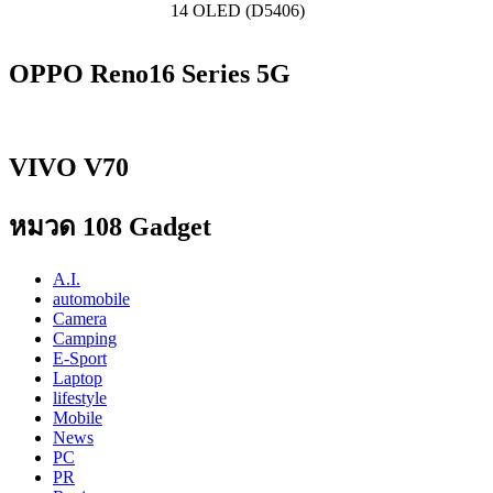
14 OLED (D5406)
OPPO Reno16 Series 5G
VIVO V70
หมวด 108 Gadget
A.I.
automobile
Camera
Camping
E-Sport
Laptop
lifestyle
Mobile
News
PC
PR