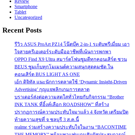
Review
Smartphone
Tablet
Uncategorized
Recent Posts
รีวิว ASUS ProArt PZ14 โน๊ตบุ๊ค 2-in-1 ระดับพรีเมี่ยม เอา
ใจสายครีเอเตอร์ระดับมืออาชีพที่เน้นการพกพา
OPPO Find X9 Ultra สมาร์ตโฟนซูมดีทุกคอนเสิร์ต ชวน
BEUS ซูมเก็บทุกโมเมนต์ความสนุกสุดคมชัด ใน
คอนเสิร์ต BUS LIGHT AS ONE
เอ้ก ดิจิทัล แนะนักการตลาดใช้ ‘Dynamic Insight-Driven
Advertising’ กุญแจพลิกเกมการตลาด
บราเดอร์ส่งต่อความสดใสทั่วไทยกับกิจกรรม “Brother
INK TANK ที่อิ้งค์เลือก ROADSHOW” ที่สร้าง
ปรากฏการณ์ความประทับใจมาแล้ว 4 จังหวัด เตรียมปิด
ท้ายความสุขที่ จ ชลบุรี 3 ส.ค.นี้
realme ร่วมสร้างความประทับใจในงาน “BACONTIME
THE MEMORY” พร้อมพาแฟนเกมสัมผัสประสบการณ์