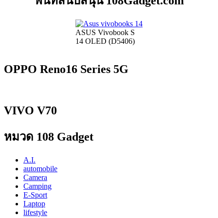
พื้นที่สนับสนุน 108Gadget.com
ASUS Vivobook S
14 OLED (D5406)
OPPO Reno16 Series 5G
VIVO V70
หมวด 108 Gadget
A.I.
automobile
Camera
Camping
E-Sport
Laptop
lifestyle