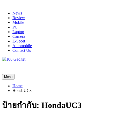
Skip
to
News
content
Review
Mobile
PC
Laptop
Camera
E-Sport
Automobile
Contact Us
108 Gadget
รวบรวมเรื่องราว Gadget IT ,Laptop, Smartphone , ยานยนต์
Menu
Home
HondaUC3
ป้ายกำกับ:
HondaUC3