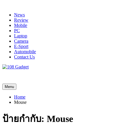
Skip
to
News
content
Review
Mobile
PC
Laptop
Camera
E-Sport
Automobile
Contact Us
108 Gadget
รวบรวมเรื่องราว Gadget IT ,Laptop, Smartphone , ยานยนต์
Menu
Home
Mouse
ป้ายกำกับ:
Mouse