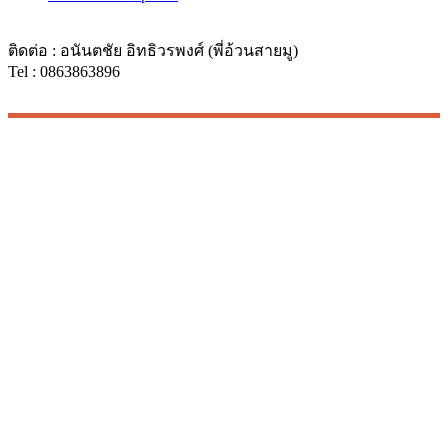
ติดต่อ : อนันตชัย อิทธิวรพงศ์ (พี่อ้วนสายมู)
Tel : 0863863896