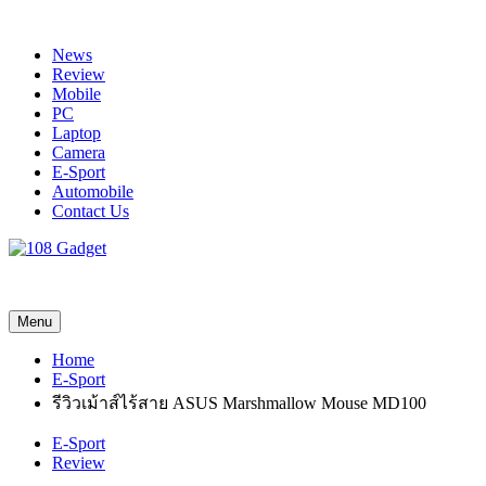
Skip
to
News
content
Review
Mobile
PC
Laptop
Camera
E-Sport
Automobile
Contact Us
108 Gadget
รวบรวมเรื่องราว Gadget IT ,Laptop, Smartphone , ยานยนต์
Menu
Home
E-Sport
รีวิวเม้าส์ไร้สาย ASUS Marshmallow Mouse MD100
E-Sport
Review