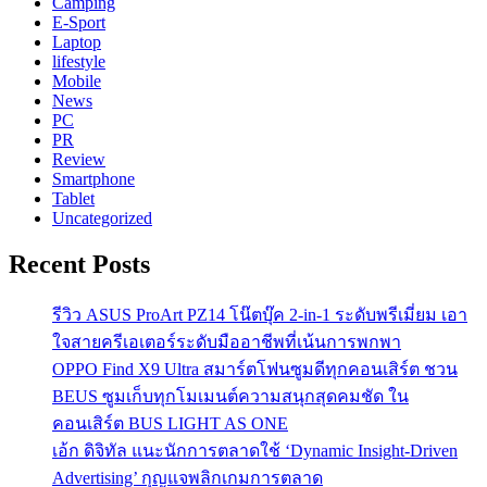
Camping
E-Sport
Laptop
lifestyle
Mobile
News
PC
PR
Review
Smartphone
Tablet
Uncategorized
Recent Posts
รีวิว ASUS ProArt PZ14 โน๊ตบุ๊ค 2-in-1 ระดับพรีเมี่ยม เอา
ใจสายครีเอเตอร์ระดับมืออาชีพที่เน้นการพกพา
OPPO Find X9 Ultra สมาร์ตโฟนซูมดีทุกคอนเสิร์ต ชวน
BEUS ซูมเก็บทุกโมเมนต์ความสนุกสุดคมชัด ใน
คอนเสิร์ต BUS LIGHT AS ONE
เอ้ก ดิจิทัล แนะนักการตลาดใช้ ‘Dynamic Insight-Driven
Advertising’ กุญแจพลิกเกมการตลาด