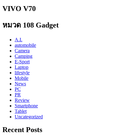
VIVO V70
หมวด 108 Gadget
A.I.
automobile
Camera
Camping
E-Sport
Laptop
lifestyle
Mobile
News
PC
PR
Review
Smartphone
Tablet
Uncategorized
Recent Posts