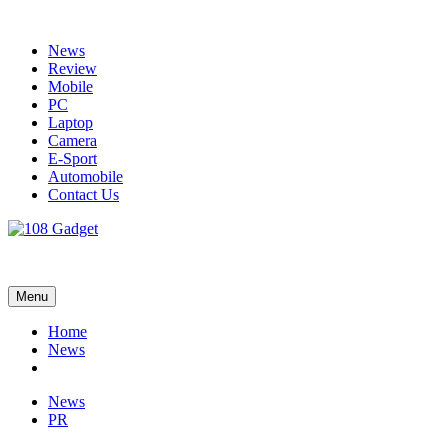
Skip
to
News
content
Review
Mobile
PC
Laptop
Camera
E-Sport
Automobile
Contact Us
108 Gadget
รวบรวมเรื่องราว Gadget IT ,Laptop, Smartphone , ยานยนต์
Menu
Home
News
News
PR