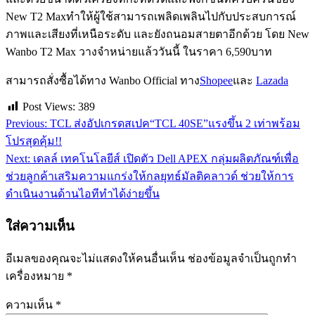
New T2 Maxทำให้ผู้ใช้สามารถเพลิดเพลินไปกับประสบการณ์
ภาพและเสียงที่เหนือระดับ และยังถนอมสายตาอีกด้วย โดย New
Wanbo T2 Max วางจำหน่ายแล้ววันนี้ ในราคา 6,590บาท
สามารถสั่งซื้อได้ทาง Wanbo Official ทาง
Shopee
และ
Lazada
Post Views:
389
Previous:
TCL ส่งอัปเกรดสเปค“TCL 40SE”แรงขึ้น 2 เท่าพร้อม
แนะแนว
โปรสุดคุ้ม!!
เรื่อง
Next:
เดลล์ เทคโนโลยีส์ เปิดตัว Dell APEX กลุ่มผลิตภัณฑ์เพื่อ
ช่วยลูกค้าเสริมความแกร่งให้กลยุทธ์มัลติคลาวด์ ช่วยให้การ
ดำเนินงานด้านไอทีทำได้ง่ายขึ้น
ใส่ความเห็น
อีเมลของคุณจะไม่แสดงให้คนอื่นเห็น
ช่องข้อมูลจำเป็นถูกทำ
เครื่องหมาย
*
ความเห็น
*