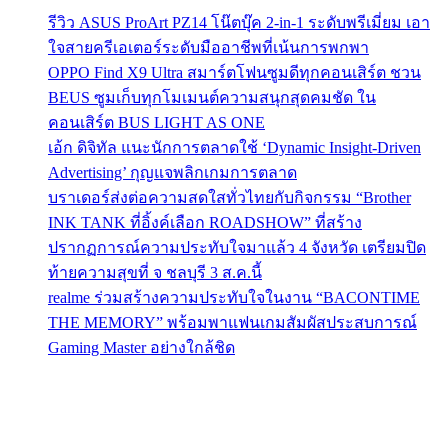
รีวิว ASUS ProArt PZ14 โน๊ตบุ๊ค 2-in-1 ระดับพรีเมี่ยม เอา
ใจสายครีเอเตอร์ระดับมืออาชีพที่เน้นการพกพา
OPPO Find X9 Ultra สมาร์ตโฟนซูมดีทุกคอนเสิร์ต ชวน
BEUS ซูมเก็บทุกโมเมนต์ความสนุกสุดคมชัด ใน
คอนเสิร์ต BUS LIGHT AS ONE
เอ้ก ดิจิทัล แนะนักการตลาดใช้ ‘Dynamic Insight-Driven
Advertising’ กุญแจพลิกเกมการตลาด
บราเดอร์ส่งต่อความสดใสทั่วไทยกับกิจกรรม “Brother
INK TANK ที่อิ้งค์เลือก ROADSHOW” ที่สร้าง
ปรากฏการณ์ความประทับใจมาแล้ว 4 จังหวัด เตรียมปิด
ท้ายความสุขที่ จ ชลบุรี 3 ส.ค.นี้
realme ร่วมสร้างความประทับใจในงาน “BACONTIME
THE MEMORY” พร้อมพาแฟนเกมสัมผัสประสบการณ์
Gaming Master อย่างใกล้ชิด