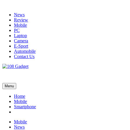
Skip
to
News
content
Review
Mobile
PC
Laptop
Camera
E-Sport
Automobile
Contact Us
108 Gadget
รวบรวมเรื่องราว Gadget IT ,Laptop, Smartphone , ยานยนต์
Menu
Home
Mobile
Smartphone
Mobile
News