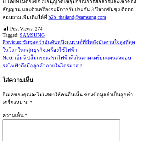
ปี โดยที่ไม่ต้องขอใบอนุญาตใช้อุปกรณ์การสื่อสารและเช่าช่อง
สัญญาน และตัวเครื่องจะมีการรับประกัน 3 ปีจากซัมซุง ติดต่อ
สอบถามเพิ่มเติมได้ที่
b2b_thailand@samsung.com
Post Views:
274
Tagged:
SAMSUNG
Previous:
ซัมซุงคว้าอันดับหนึ่งแบรนด์ที่มีพลังบันดาลใจสูงที่สุด
แนะแนว
ในโลกในกลุ่มธุรกิจเครื่องใช้ไฟฟ้า
เรื่อง
Next:
เอ็มจี ปลื้มกระแสรถไฟฟ้าดีเกินคาด เตรียมแผนส่งมอบ
รถไฟฟ้าถึงมือลูกค้าภายในไตรมาส 2
ใส่ความเห็น
อีเมลของคุณจะไม่แสดงให้คนอื่นเห็น
ช่องข้อมูลจำเป็นถูกทำ
เครื่องหมาย
*
ความเห็น
*