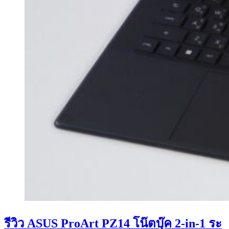
รีวิว ASUS ProArt PZ14 โน๊ตบุ๊ค 2-in-1 ระ