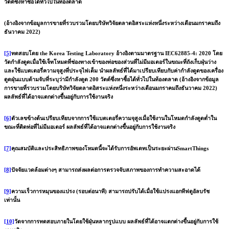
วัตต์ซึ่งหาซื้อได้ทั่วไปในท้องตลาด
(อ้างอิงจากข้อมูลการขายที่รวบรวมโดยบริษัทวิจัยตลาดอิสระแห่งหนึ่งระหว่างเดือนมกราคมถึง
ธันวาคม 2022)
[5]
ทดสอบโดย the Korea Testing Laboratory อ้างอิงตามมาตรฐาน IEC62885-4: 2020 โดย
วัดกำลังดูดเมื่อใช้เจ็ทโหมดที่ช่องทางเข้าของท่อของส่วนที่ไม่มีมอเตอร์ในขณะที่ถังเก็บฝุ่นว่าง
และใช้แบตเตอรี่ความจุสูงที่ประจุไฟเต็ม นำผลลัพธ์ที่ได้มาเปรียบเทียบกับค่ากำลังดูดของเครื่อง
ดูดฝุ่นแบบด้ามจับที่ระบุว่ามีกำลังดูด 200 วัตต์ซึ่งหาซื้อได้ทั่วไปในท้องตลาด (อ้างอิงจากข้อมูล
การขายที่รวบรวมโดยบริษัทวิจัยตลาดอิสระแห่งหนึ่งระหว่างเดือนมกราคมถึงธันวาคม 2022)
ผลลัพธ์ที่ได้อาจแตกต่างขึ้นอยู่กับการใช้งานจริง
[6]
ตัวเลขข้างต้นเปรียบเทียบจากการใช้แบตเตอรี่ความจุสูงเมื่อใช้งานในโหมดกำลังดูดต่ำใน
ขณะที่ติดท่อที่ไม่มีมอเตอร์ ผลลัพธ์ที่ได้อาจแตกต่างขึ้นอยู่กับการใช้งานจริง
[7]
คุณสมบัติและประสิทธิภาพของโหมดนี้จะได้รับการอัพเดทเป็นระยะผ่านSmartThings
[8]
ปัจจัยแวดล้อมต่างๆ สามารถส่งผลต่อการตรวจจับสภาพของการทำความสะอาดได้
[9]
ความเร็วการหมุนของแปรง (รอบต่อนาที) สามารถปรับได้เมื่อใช้แปรงแอกทีฟดูอัลบรัช
เท่านั้น
[10]
วัดจากการทดสอบภายในโดยใช้ฝุ่นหลากรูปแบบ ผลลัพธ์ที่ได้อาจแตกต่างขึ้นอยู่กับการใช้