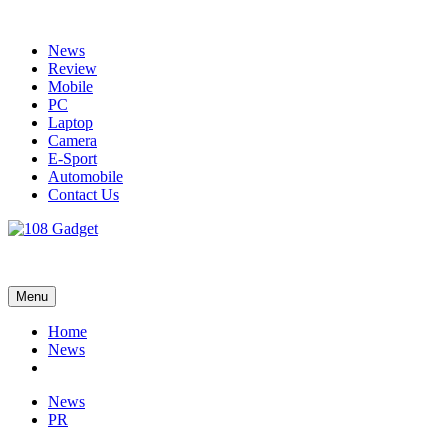
Skip
to
News
content
Review
Mobile
PC
Laptop
Camera
E-Sport
Automobile
Contact Us
108 Gadget
รวบรวมเรื่องราว Gadget IT ,Laptop, Smartphone , ยานยนต์
Menu
Home
News
News
PR