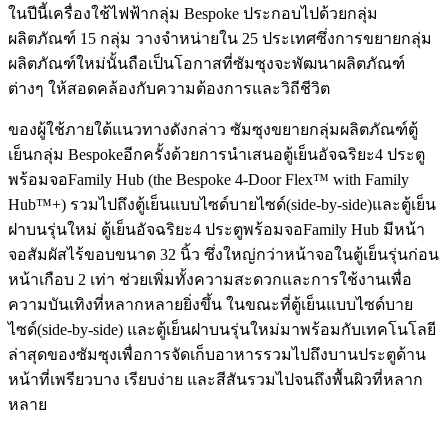
ในปีนี้เครื่องใช้ไฟฟ้ากลุ่ม Bespoke ประกอบไปด้วยกลุ่ม
ผลิตภัณฑ์ 15 กลุ่ม วางจำหน่ายใน 25 ประเทศซึ่งการขยายกลุ่ม
ผลิตภัณฑ์ใหม่นั้นถือเป็นโอกาสที่ซัมซุงจะพัฒนาผลิตภัณฑ์
ต่างๆ ให้สอดคล้องกับความต้องการและวิถีชีวิต
ของผู้ใช้ภายใต้แนวทางดังกล่าว ซัมซุงขยายกลุ่มผลิตภัณฑ์ตู้
เย็นกลุ่ม Bespokeอีกครั้งด้วยการนำเสนอตู้เย็นอัจฉริยะ4 ประตู
พร้อมจอFamily Hub (the Bespoke 4-Door Flex™ with Family
Hub™+) รวมไปถึงตู้เย็นแบบไซด์บายไซด์(side-by-side)และตู้เย็น
ฝาบนรุ่นใหม่ ตู้เย็นอัจฉริยะ4 ประตูพร้อมจอFamily Hub มีหน้า
จอสัมผัสไร้ขอบขนาด 32 นิ้ว ซึ่งใหญ่กว่าหน้าจอในตู้เย็นรุ่นก่อน
หน้าเกือบ 2 เท่า ช่วยเพิ่มทั้งความสะดวกและการใช้งานเพื่อ
ความบันเทิงที่หลากหลายยิ่งขึ้น ในขณะที่ตู้เย็นแบบไซด์บาย
ไซด์(side-by-side) และตู้เย็นฝาบนรุ่นใหม่มาพร้อมกับเทคโนโลยี
ล่าสุดของซัมซุงเพื่อการจัดเก็บอาหารรวมไปถึงบานประตูด้าน
หน้าที่เพรียวบาง เรียบง่าย และสีสันรวมไปจนถึงพื้นผิวที่หลาก
หลาย