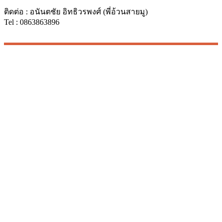
ติดต่อ : อนันตชัย อิทธิวรพงศ์ (พี่อ้วนสายมู)
Tel : 0863863896