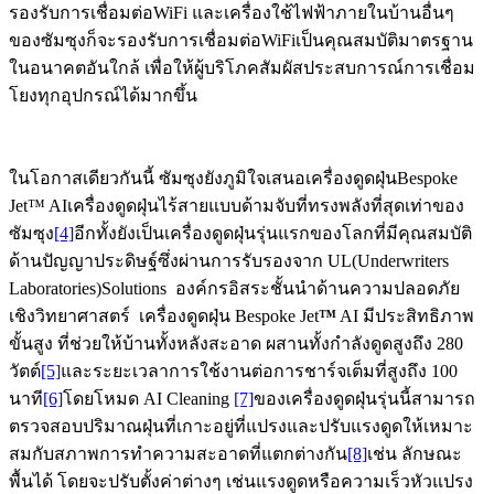
รองรับการเชื่อมต่อWiFi และเครื่องใช้ไฟฟ้าภายในบ้านอื่นๆ
ของซัมซุงก็จะรองรับการเชื่อมต่อWiFiเป็นคุณสมบัติมาตรฐาน
ในอนาคตอันใกล้ เพื่อให้ผู้บริโภคสัมผัสประสบการณ์การเชื่อม
โยงทุกอุปกรณ์ได้มากขึ้น
ในโอกาสเดียวกันนี้ ซัมซุงยังภูมิใจเสนอเครื่องดูดฝุ่นBespoke
Jet™ AIเครื่องดูดฝุ่นไร้สายแบบด้ามจับที่ทรงพลังที่สุดเท่าของ
ซัมซุง
[4]
อีกทั้งยังเป็นเครื่องดูดฝุ่นรุ่นแรกของโลกที่มีคุณสมบัติ
ด้านปัญญาประดิษฐ์ซึ่งผ่านการรับรองจาก UL(Underwriters
Laboratories)Solutions องค์กรอิสระชั้นนำด้านความปลอดภัย
เชิงวิทยาศาสตร์ เครื่องดูดฝุ่น Bespoke Jet
™
AI มีประสิทธิภาพ
ขั้นสูง ที่ช่วยให้บ้านทั้งหลังสะอาด ผสานทั้งกำลังดูดสูงถึง 280
วัตต์
[5]
และระยะเวลาการใช้งานต่อการชาร์จเต็มที่สูงถึง 100
นาที
[6]
โดยโหมด AI Cleaning
[7]
ของเครื่องดูดฝุ่นรุ่นนี้สามารถ
ตรวจสอบปริมาณฝุ่นที่เกาะอยู่ที่แปรงและปรับแรงดูดให้เหมาะ
สมกับสภาพการทำความสะอาดที่แตกต่างกัน
[8]
เช่น ลักษณะ
พื้นได้ โดยจะปรับตั้งค่าต่างๆ เช่นแรงดูดหรือความเร็วหัวแปรง