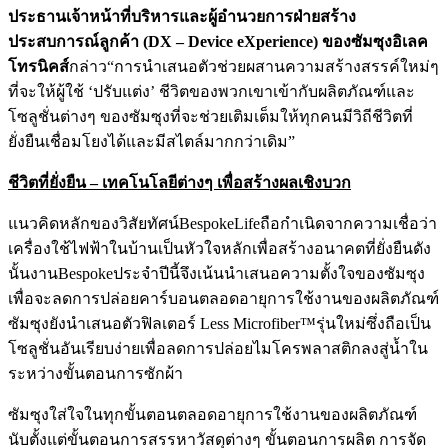
ประธานเจ้าหน้าที่บริหารและผู้อำนวยการฝ่ายสร้าง
ประสบการณ์ลูกค้า (
DX – Device eXperience)
ของซัมซุงอิเลค
โทรนิคส์
กล่าว“การนำเสนอตัวช่วยผสานความสร้างสรรค์ใหม่ๆ
ที่จะให้ผู้ใช้ ‘ปรับแต่ง’ ชีวิตของพวกเขาเข้ากับผลิตภัณฑ์และ
โซลูชั่นต่างๆ ของซัมซุงที่จะช่วยเติมเต็มให้ทุกคนมีวิถีชีวิตที่
ยั่งยืนเชื่อมโยงได้และมีสไตล์มากกว่าเดิม”
ชีวิตที่ยั่งยืน – เทคโนโลยีต่างๆ เพื่อสร้างผลเชิงบวก
แนวคิดหลักของวิสัยทัศน์BespokeLifeถือกำเนิดจากความเชื่อว่า
เครื่องใช้ไฟฟ้าในบ้านเป็นหัวใจหลักเพื่อสร้างอนาคตที่ยั่งยืนดัง
นั้นงานBespokeประจำปีนี้จึงเน้นนำเสนอความตั้งใจของซัมซุง
เพื่อจะลดการปล่อยคาร์บอนตลอดอายุการใช้งานของผลิตภัณฑ์
ซัมซุงยังนำเสนอตัวฟิลเตอร์ Less Microfiber™รุ่นใหม่ซึ่งถือเป็น
โซลูชั่นอันเรียบง่ายเพื่อลดการปล่อยไมโครพลาสติกลงสู่น้ำใน
ระหว่างขั้นตอนการซักผ้า
ซัมซุงใส่ใจในทุกขั้นตอนตลอดอายุการใช้งานของผลิตภัณฑ์
นับตั้งแต่ขั้นตอนการสรรหาวัสดุต่างๆ ขั้นตอนการผลิต การจัด