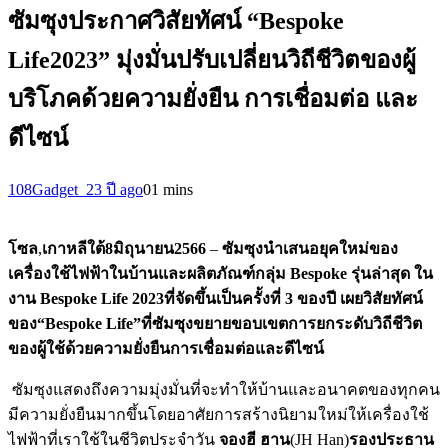
ซัมซุงประกาศวิสัยทัศน์ “Bespoke
Life2023” มุ่งมั่นปรับเปลี่ยนวิถีชีวิตของผู้
บริโภคด้วยความยั่งยืน การเชื่อมต่อ และ
ดีไซน์
108Gadget_2
3 ปี ago
0
1 mins
โซล
,
เกาหลีใต้
8
มิถุนายน
2566
–
ซัมซุงนำเสนอยุคใหม่ของ
เครื่องใช้ไฟฟ้าในบ้านและผลิตภัณฑ์กลุ่ม
Bespoke
รุ่นล่าสุด ใน
งาน
Bespoke Life
2023
ที่จัดขึ้นเป็นครั้งที่
3
ของปี เผยวิสัยทัศน์
ของ
“
Bespoke Life”
ที่ซัมซุงขยายขอบเขตการยกระดับวิถีชีวิต
ของผู้ใช้ด้วยความยั่งยืนการเชื่อมต่อและดีไซน์
ซัมซุงแสดงถึงความมุ่งมั่นที่จะทำให้บ้านและอนาคตของทุกคน
มีความยั่งยืนมากขึ้นโดยอาศัยการสร้างนิยามใหม่ให้เครื่องใช้
ไฟฟ้าที่เราใช้ในชีวิตประจำวัน
จองฮี ฮาน
(JH Han)
รองประธาน