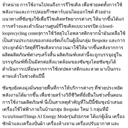
จำหน่าย การใช้งานไปจนถึงการรีไซเคิล เพื่อช่วยลดทั้งการใช้
พลังงานและการปล่อยก๊าซคาร์บอนไดออกไซด์ ตัวอย่าง
แนวทางที่ซัมซุงใช้เพื่อรีไซเคิลทรัพยากรต่างๆ ให้มากขึ้นได้แก่
การสร้างและดำเนินงานศูนย์รีไซเคิลแบบวงจรปิด (closed-
looprecycling center
)
การใช้วัสดุไบโอพลาสติกจากน้ำมันเหลือใช้
เป็นส่วนประกอบของกล่องจัดเก็บในตู้เย็นกลุ่ม Bespoke และการ
ประยุกต์นำวัสดุที่รีไซเคิลจากอวนมาใช้ให้มากขึ้นหลังจากการ
ผลิตผลิตภัณฑ์ต่างๆเสร็จสิ้น ผลิตภัณฑ์เหล่านี้จะถูกบรรจุอยู่ใน
บรรจุภัณฑ์ที่เป็นมิตรต่อสิ่งแวดล้อมของซัมซุงโดยซัมซุงได้
ดำเนินการเปลี่ยนจากการใช้เทปพลาสติกและลวด มาเป็นกระ
ดาษแล้วในช่วงต้นปีนี้
ซัมซุงยังคงมุ่งมั่นขยายพื้นที่การให้บริการต่างๆ ที่ช่วยประหยัด
พลังงานได้มากขึ้น เพื่อช่วยสร้างวิถีชีวิตที่ยั่งยืนในช่วงขั้นตอน
การใช้งานผลิตภัณฑ์ นี่เป็นสาเหตุสำคัญที่ในปีนี้ซัมซุงนำเสนอ
เครื่องใช้ไฟฟ้าภายในบ้านกลุ่ม Bespoke ใหม่ 5 กลุ่มที่มี
ระบบSmartThings AI Energy Modeรุ่นอัปเกรด ได้แก่ตู้เย็น เครื่อง
ซักผ้าและเครื่องปั่นผ้า เครื่องล้างจาน เครื่องปรับอากาศ และ