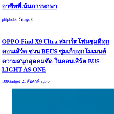
อาชีพที่เน้นการพกพา
phiphob
6 วัน ago
0
OPPO Find X9 Ultra สมาร์ตโฟนซูมดีทุก
คอนเสิร์ต ชวน BEUS ซูมเก็บทุกโมเมนต์
ความสนุกสุดคมชัด ในคอนเสิร์ต BUS
LIGHT AS ONE
108Gadget_2
1 สัปดาห์ ago
0