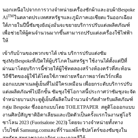
นอกเหนือไปจากการวางจำหน่ายเครื่องซักผ้าและอบผ้าBespoke
TM
AI
ในตลาดประเทศสหรัฐฯและภูมิภาคเอเชียตะวันออกเฉียง
ใต้ภายในปีนี้ซัมซุงยังมุ่งมั่นจะขยายบริการปรับแต่งผลิตภัณฑ์
เพื่อช่วยให้ผู้คนจำนวนมากขึ้นสามารถปรับแต่งเครื่องใช้ไฟฟ้า
ให้
เข้ากับบ้านของพวกเขาได้ เช่น บริการปรับแต่งซัม
ซุงMyBespokeที่เปิดให้ผู้บริโภคในสหรัฐฯ ใช้งานได้ตั้งแต่ปีที่
ผ่านมาโดยบริการนี้ช่วยให้ผู้ใช้ทดลองสร้างห้องครัวที่สะท้อน
วิถีชีวิตของผู้ใช้ได้โดยใช้ภาพถ่ายหรือภาพอาร์ตเวิร์กเพื่อ
ออกแบบพาเนลตู้เย็นที่ไม่มีใครเหมือน เพื่อยกระดับบริการปรับ
แต่งผลิตภัณฑ์ไปอีกขั้น ซัมซุงใช้โอกาสนี้ประกาศว่าซัมซุงจะจัด
จำหน่ายบานประตูตู้เย็นที่ผลิตในจำนวนจำกัดสำหรับผลิตภัณฑ์
กลุ่ม Bespoke ซึ่งออกแบบโดย TOILETPAPER สตูดิโอออกแบบ
งานศิลป์สัญชาติอิตาเลียนและเปิดตัวเป็นครั้งแรกในงานฟูโอริ
ซาโลน 2023 (Fuorisalone 2023
)
โดยจะวางจำหน่ายทั้งทาง
เว็บไซต์ Samsung.comและที่ร้านแฟล็กชิปสโตร์ของซัมซุงใน
สหรัฐฯ สหราชอาณาจักร และเกาหลีใต้