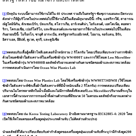
[1]
ปัจจุบัน ระบบนี้สามารถใช้งานได้ใน 40 ประเทศ รวมถึงในสหรัฐฯ ซัมซุงวางแผนจะเปิดระบบ
ดังกล่าวให้ผู้บริโภคในประเทศต่อไปนี้ใช้งานได้ในเดือนมิถุนายนปีนี้: กรีซ, แอฟริกาใต้, สาธารณ
ณัฐโดมินิกัน, ลักเซมเบิร์ก, บัลแกเรีย, สโลวาเกีย, อาร์เจนติน่า, ไอร์แลนด์, เอสโตเนีย, คอสตา
ริกา, โครเอเชีย, เปอร์โตริโก, และฟินแลนด์และจะขยายการใช้งานในประเทศต่อไปนี้ในเดือน
กันยายนปีนี้: โมร็อกโก, ซาอุดิ อาระเบีย, สหรัฐอาหรับเอมิเรตส์, โอมาน, จอร์แดน, อิรัก,
อิสราเอล, อียิปต์, คูเวต, ตุรกี, และตูนิเซีย
[2]
ทดสอบกับเสื้อฮู้ดดี้ผ้าโพลีเอสเตอร์น้ำหนักรวม 2 กิโลกรัม โดยเปรียบเทียบระหว่างการซักผ้า
ด้วยโหมดซักผ้าใยสังเคราะห์ในเครื่องซักผ้ารุ่น WW4000T และการใช้โหมด Less Microfiber
ในเครื่องซักผ้ารุ่น WW94000B ผลลัพธ์จริงอาจแตกต่างกันตามชนิดของผ้าและสภาพแวดล้อม
การทดสอบดำเนินการโดย Ocean Wise Plastics Lab
[3]
ทดสอบโดย Ocean Wise Plastics Lab โดยใช้เครื่องซักผ้ารุ่น WW90T734DWH (ใช้โหมด
ซักผ้าใยสังเคราะห์ซักเสื้อผ้าใยสังเคราะห์ที่มีน้ำหนักเฉลี่ย 2 กิโลกรัม) การทดสอบเปรียบเทียบ
ปริมาณไมโครพลาสติกในน้ำเมื่อมีและไม่มีการติดตั้งฟิลเตอร์Less Microfiberปริมาณที่ระบุใน
เอกสารนี้คำนวณจากการกรองน้ำทิ้งผ่านตัวกรองที่มีขนาด 50 ไมครอน ผลลัพธ์จริงอาจแตกต่าง
กันตามชนิดของผ้าและสภาพแวดล้อม
[4]
ทดสอบโดย the Korea Testing Laboratory อ้างอิงตามมาตรฐาน IEC62885-4: 2020 โดย
เปิดใช้เจ็ทโหมดของเครื่องดูดผุ่นประเภทด้ามจับ (ไม่ติดส่วนหัวแปรง)
นำผลลัพธ์ที่ได้มาเปรียบเทียบกับค่ากำลังดูดของเครื่องดูดฝุ่นแบบด้ามจับที่ระบุว่ามีกำลังดูด200