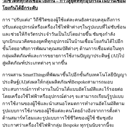
วิถีชีวิตที่ทุกสิ่งเชื่อมโยงกัน – ก้าวสู่ยุคที่ทุกอุปกรณ์ในบ้านเชื่อม
โยงกันได้อีกระดับ
การ “ปรับแต่ง” วิถีชีวิตของผู้ใช้แต่ละคนยังครอบคลุมถึงการ
ปรับแต่งอุปกรณ์หรือเครื่องใช้ไฟฟ้าต่างๆในรูปแบบที่ไม่ซับซ้อน
และช่วยให้กิจวัตรประจำวันเป็นไปโดยง่ายขึ้น ซัมซุงกำลัง
บุกเบิกแนวคิดของยุคที่ทุกอุปกรณ์ในบ้านเชื่อมโยงกันได้ไปอีก
ขั้นโดยอาศัยการพัฒนาคุณสมบัติต่างๆ ด้านการเชื่อมต่อในทุก
กลุ่มผลิตภัณฑ์และการขยายการใช้งานปัญญาประดิษฐ์ (AI)ไป
สู่ผลิตภัณฑ์ประเภทต่างๆ มากขึ้น
การผสาน SmartThingsที่พัฒนาขึ้นไปอีกขั้นกับเทคโนโลยีปัญญา
ประดิษฐ์(AI)ส่งผลให้กลุ่มผลิตภัณฑ์Bespokeสามารถมอบ
ประสบการณ์การทำงานในบ้านได้แบบอัตโนมัติและไร้รอยต่อ
โดยเครื่องใช้ไฟฟ้าหรืออุปกรณ์ต่างๆ จะสามารถเรียนรู้รูปแบบ
การใช้งานของผู้ใช้และนำเสนอโหมดการทำงานอัตโนมัติตาม
รูปแบบการใช้งานของผู้ใช้แต่ละคนโดยอ้างอิงจากการตั้งค่า
ด้านสมาร์ทโฮมและรูปแบบการใช้ชีวิตของผู้ใช้ ซัมซุงยัง
ประกาศว่าเครื่องใช้ไฟฟ้ากลุ่ม Bespoke ทุกรุ่นนับจากนี้จะ