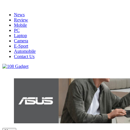
Skip
to
News
content
Review
Mobile
PC
Laptop
Camera
E-Sport
Automobile
Contact Us
108 Gadget
รวบรวมเรื่องราว Gadget IT ,Laptop, Smartphone , ยานยนต์