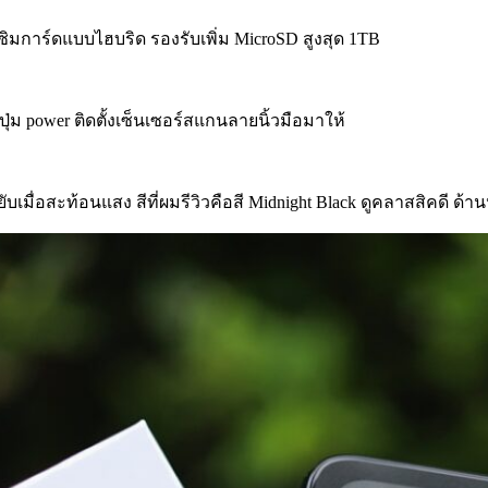
ิมการ์ดแบบไฮบริด รองรับเพิ่ม MicroSD สูงสุด 1TB
่ม power ติดตั้งเซ็นเซอร์สแกนลายนิ้วมือมาให้
ยับเมื่อสะท้อนแสง สีที่ผมรีวิวคือสี Midnight Black ดูคลาสสิคดี