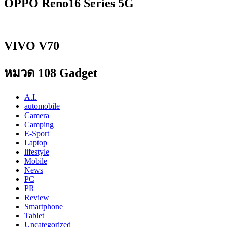
OPPO Reno16 Series 5G
VIVO V70
หมวด 108 Gadget
A.I.
automobile
Camera
Camping
E-Sport
Laptop
lifestyle
Mobile
News
PC
PR
Review
Smartphone
Tablet
Uncategorized