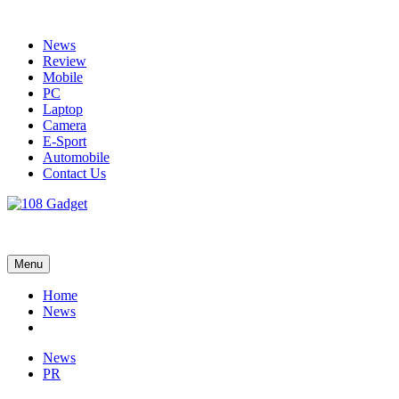
Skip
to
News
content
Review
Mobile
PC
Laptop
Camera
E-Sport
Automobile
Contact Us
108 Gadget
รวบรวมเรื่องราว Gadget IT ,Laptop, Smartphone , ยานยนต์
Menu
Home
News
News
PR