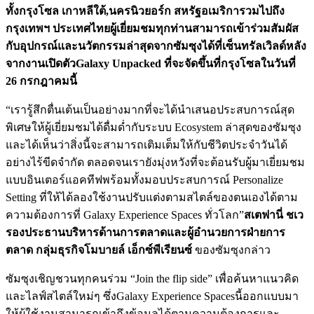
ทั้งกรุงโซล เกาหลีใต้,นครนิวยอร์ก สหรัฐอเมริการวมไปถึง
กรุงเทพฯ ประเทศไทยผู้เยี่ยมชมทุกท่านสามารถเข้าร่วมสัมผัส
กับอุปกรณ์และนวัตกรรมล่าสุดจากซัมซุงได้ที่เซ็นทรัลเวิลด์หลัง
จากงานเปิดตัวGalaxy Unpacked ที่จะจัดขึ้นที่กรุงโซลในวันที่
26 กรกฎาคมนี้
“เรารู้สึกตื่นเต้นเป็นอย่างมากที่จะได้นำเสนอประสบการณ์สุด
พิเศษให้ผู้เยี่ยมชมได้ดื่มด่ำกับระบบ Ecosystem ล่าสุดของซัมซุง
และได้เห็นว่าสิ่งนี้จะสามารถเติมเต็มให้กับชีวิตประจำวันได้
อย่างไร้ขีดจำกัด ตลอดจนเรายังมุ่งหวังที่จะต้อนรับผู้มาเยี่ยมชม
แบบอินเตอร์แอคทีฟพร้อมทั้งมอบประสบการณ์ Personalize
Setting ที่ให้ได้ลองใช้งานปรับแต่งตามสไตล์ของตนเองได้ตาม
ความต้องการที่ Galaxy Experience Spaces ทั่วโลก”
สเตฟานี่ ชเว
รองประธานบริหารด้านการตลาดและผู้อำนวยการฝ่ายการ
ตลาด กลุ่มธุรกิจโมบายล์ เอ็กซ์พีเรียนซ์
ของซัมซุงกล่าว
ซัมซุงเชิญชวนทุกคนร่วม “Join the flip side” เพื่อค้นหาแนวคิด
และไลฟ์สไตล์ใหม่ๆ ซึ่งGalaxy Experience Spacesนี้ออกแบบมา
ให้ผู้ใช้งานสามารถเข้าถึงข้อมูลได้ตามความต้องการและ