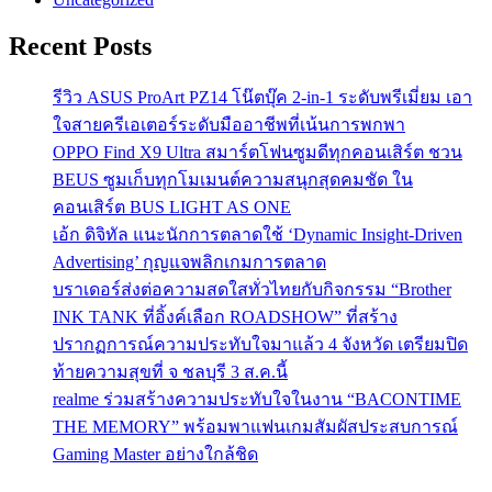
Recent Posts
รีวิว ASUS ProArt PZ14 โน๊ตบุ๊ค 2-in-1 ระดับพรีเมี่ยม เอา
ใจสายครีเอเตอร์ระดับมืออาชีพที่เน้นการพกพา
OPPO Find X9 Ultra สมาร์ตโฟนซูมดีทุกคอนเสิร์ต ชวน
BEUS ซูมเก็บทุกโมเมนต์ความสนุกสุดคมชัด ใน
คอนเสิร์ต BUS LIGHT AS ONE
เอ้ก ดิจิทัล แนะนักการตลาดใช้ ‘Dynamic Insight-Driven
Advertising’ กุญแจพลิกเกมการตลาด
บราเดอร์ส่งต่อความสดใสทั่วไทยกับกิจกรรม “Brother
INK TANK ที่อิ้งค์เลือก ROADSHOW” ที่สร้าง
ปรากฏการณ์ความประทับใจมาแล้ว 4 จังหวัด เตรียมปิด
ท้ายความสุขที่ จ ชลบุรี 3 ส.ค.นี้
realme ร่วมสร้างความประทับใจในงาน “BACONTIME
THE MEMORY” พร้อมพาแฟนเกมสัมผัสประสบการณ์
Gaming Master อย่างใกล้ชิด