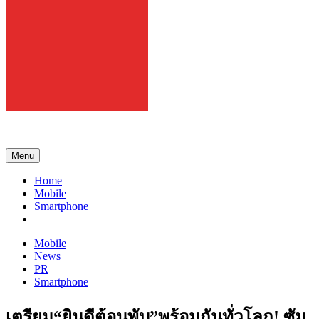
108 Gadget
รวบรวมเรื่องราว Gadget IT ,Laptop, Smartphone , ยานยนต์
Menu
Home
Mobile
Smartphone
Mobile
News
PR
Smartphone
เตรียม“ยินดีต้อนพับ”พร้อมกันทั่วโลก! ซัม